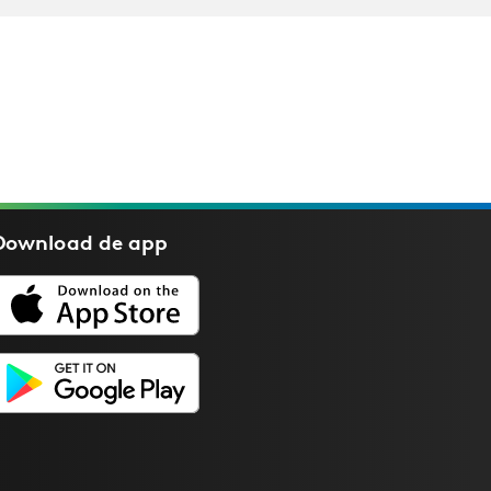
Download de
app