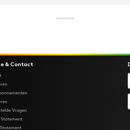
Advertentie
ce & Contact
t
ren
bonnementen
eren
stelde Vragen
y Statement
 Statement