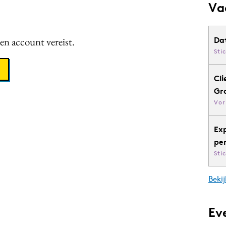
Va
een account vereist.
Da
Sti
Cli
Gr
Vor
Ex
pe
Sti
Bekij
Ev