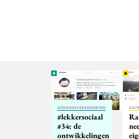
GEDRAGSVERANDERING
DATA
#lekkersociaal
Ra
#34: de
ne
ontwikkelingen
ei