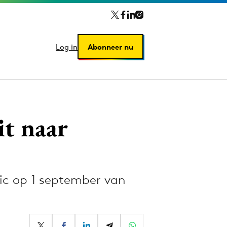
Log in
Log in
Abonneer nu
Abonneer nu
it naar
ic op 1 september van