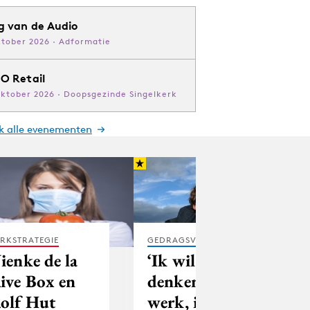
g van de Audio
ktober 2026 · Adformatie
O Retail
oktober 2026 · Doopsgezinde Singelkerk
jk alle evenementen
RKSTRATEGIE
GEDRAGSVERANDERING
ienke de la
‘Ik wil niet
ive Box en
denken in
olf Hut
werk, ik wil