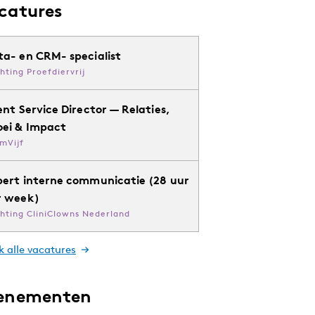
catures
ta- en CRM- specialist
chting Proefdiervrij
ent Service Director — Relaties,
oei & Impact
mVijf
pert interne communicatie (28 uur
r week)
chting CliniClowns Nederland
k alle vacatures
enementen