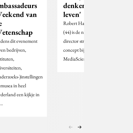
mbassadeurs
denken in
eekend van
leven'
e
Robert Hagendoorn
etenschap
(44) is de nieuwe
jdens dit evenement
director strategy &
ven bedrijven,
concept bij
tituten,
MediaScience
iversiteiten,
nderzoeks-)instellingen
 musea in heel
derland een kijkje in
e…