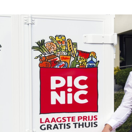
Programmatic
ering
Purpose Marketing
keting
Reputatie & crisis
nicatie