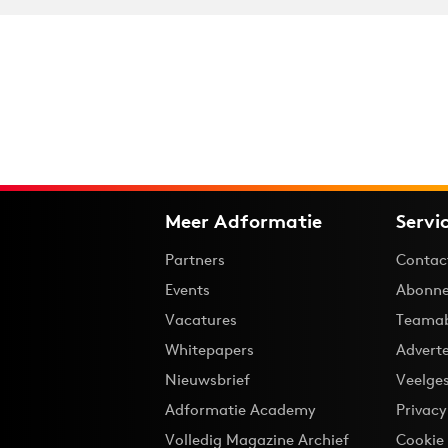
Meer Adformatie
Servi
Partners
Contac
Events
Abonne
Vacatures
Teama
Whitepapers
Advert
Nieuwsbrief
Veelge
Adformatie Academy
Privac
Volledig Magazine Archief
Cookie