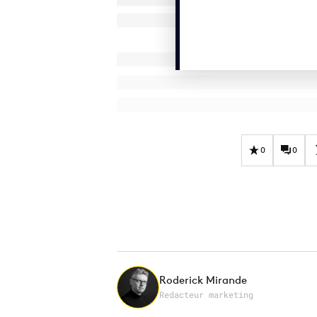
0
0
Roderick Mirande
Redacteur marketing