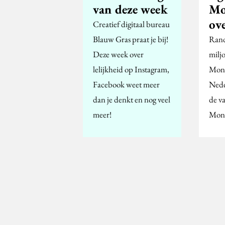
van deze week
Mo
ov
Creatief digitaal bureau
Blauw Gras praat je bij!
Rand
Deze week over
milj
lelijkheid op Instagram,
Mons
Facebook weet meer
Nede
dan je denkt en nog veel
de va
meer!
Mons