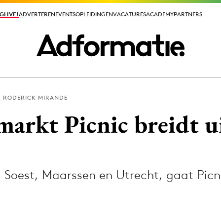
GLIVE!
GLIVE!
ADVERTEREN
ADVERTEREN
EVENTS
EVENTS
OPLEIDINGEN
OPLEIDINGEN
VACATURES
VACATURES
ACADEMY
ACADEMY
PARTNERS
PARTNERS
RODERICK MIRANDE
ieuws app
arkt Picnic breidt u
 Soest, Maarssen en Utrecht, gaat Picn
Media
ormation
Merkstrategie
PR