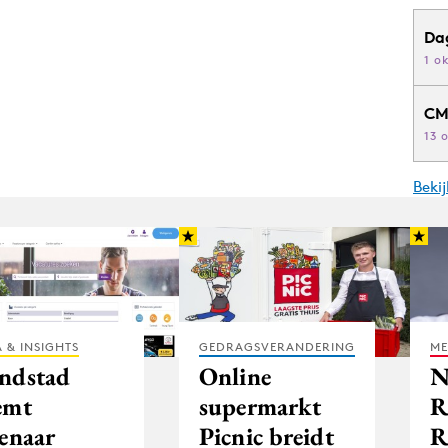
Da
1 o
CM
13 
Beki
 & INSIGHTS
GEDRAGSVERANDERING
ME
ndstad
Online
N
emt
supermarkt
R
genaar
Picnic breidt
R