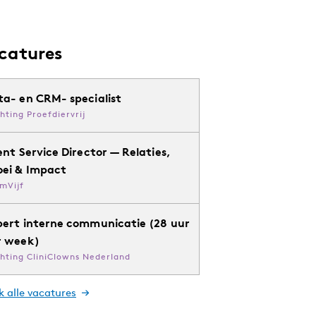
catures
ta- en CRM- specialist
chting Proefdiervrij
ent Service Director — Relaties,
oei & Impact
mVijf
pert interne communicatie (28 uur
r week)
chting CliniClowns Nederland
k alle vacatures