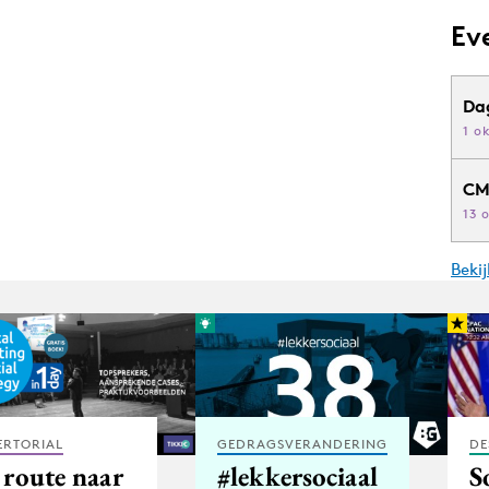
Ev
Da
1 o
CM
13 
Beki
ERTORIAL
GEDRAGSVERANDERING
DE
 route naar
#lekkersociaal
S