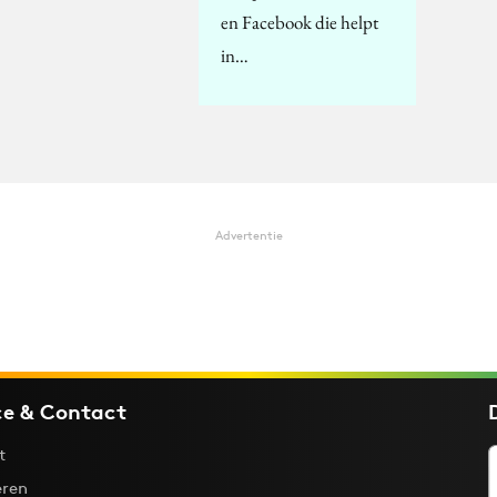
en Facebook die helpt
in…
Advertentie
ce & Contact
t
ren