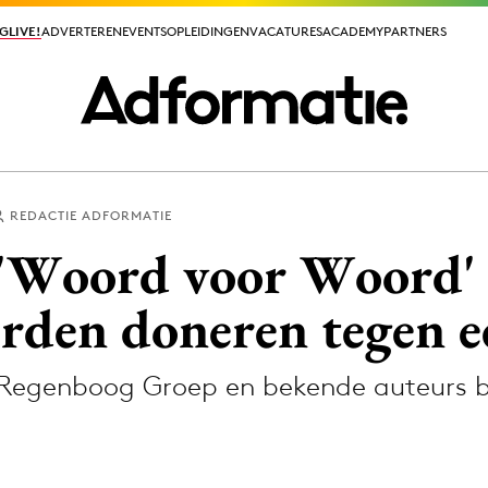
GLIVE!
GLIVE!
ADVERTEREN
ADVERTEREN
EVENTS
EVENTS
OPLEIDINGEN
OPLEIDINGEN
VACATURES
VACATURES
ACADEMY
ACADEMY
PARTNERS
PARTNERS
REDACTIE ADFORMATIE
ieuws app
'Woord voor Woord' 
oorden doneren tegen 
 Regenboog Groep en bekende auteurs
Media
ormation
Merkstrategie
PR