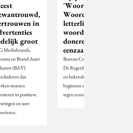
eest
'Woord voor
ewantrouwd,
Woord' kun je
ertrouwen in
letterlijk
dvertenties
woorden
edelijk groot
doneren tegen
eenzaamheid
G Mediabrands,
noma en Brand Asset
Bureau Code d’Azur,
luator (BAV)
De Regenboog Groep
ncluderen dat
en bekende auteurs
rken moeten
beginnen campagne
vesteren in positieve
tegen eenzaamheid.
varingen en user
perience.