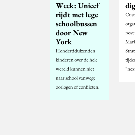
Week: Unicef
dig
rijdt met lege
Cust
schoolbussen
orga
door New
nove
York
Mark
Honderdduizenden
Strat
kinderen over de hele
tijde
wereld kunnen niet
“nex
naar school vanwege
oorlogen of conflicten.