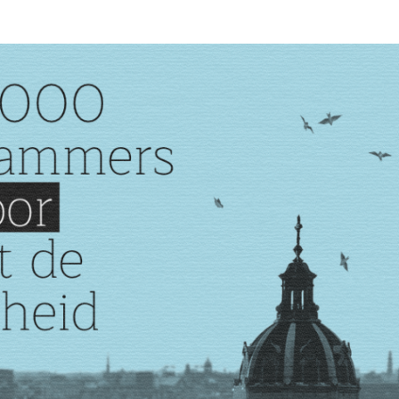
Programmatic
ering
Purpose Marketing
keting
Reputatie & crisis
nicatie