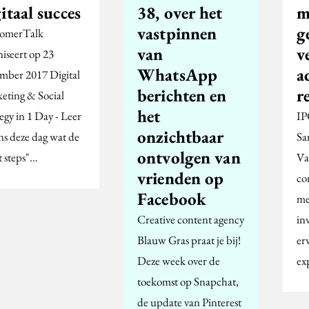
itaal succes
38, over het
m
vastpinnen
g
omerTalk
van
v
niseert op 23
WhatsApp
a
mber 2017 Digital
berichten en
r
eting & Social
het
egy in 1 Day - Leer
IP
onzichtbaar
ns deze dag wat de
Sa
ontvolgen van
t steps"…
Va
vrienden op
co
Facebook
me
Creative content agency
in
Blauw Gras praat je bij!
er
Deze week over de
ex
toekomst op Snapchat,
de update van Pinterest