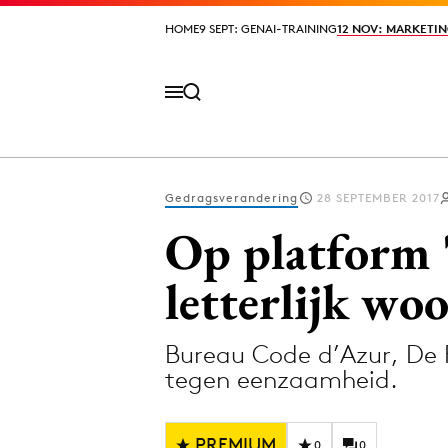
HOME
HOME
9 SEPT: GENAI-TRAINING
9 SEPT: GENAI-TRAINING
12 NOV: MARKETIN
12 NOV: MARKETIN
Gedragsverandering
28 SEPTEMBER 2017
Volg het laatste nieuws via de Adformatie N
Op platform 
letterlijk w
Topics
Bureau Code d’Azur, De
Artificial Intelligence
Design
tegen eenzaamheid.
Bureaus
Digital transf
Campagnes
Diversiteit
PREMIUM
0
0