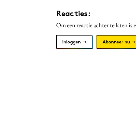
Reacties:
Om een reactie achter te laten is 
Inloggen
Abonneer nu