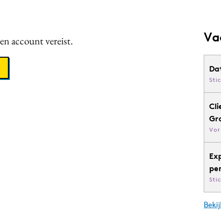
Va
een account vereist.
Da
Sti
Cli
Gr
Vor
Ex
pe
Sti
Bekij