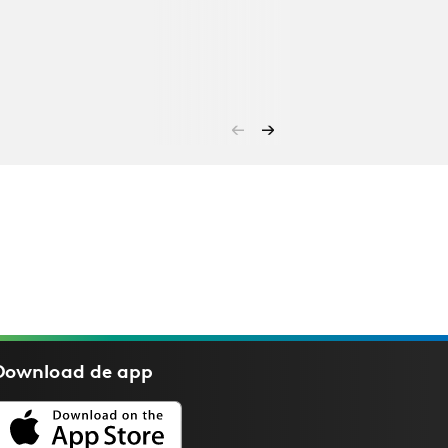
Download de
app