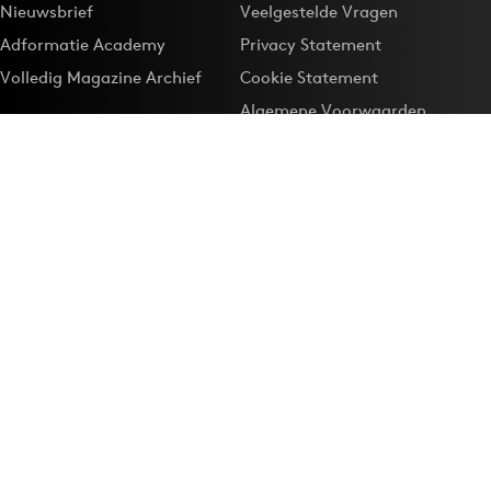
Nieuwsbrief
Veelgestelde Vragen
Adformatie Academy
Privacy Statement
Volledig Magazine Archief
Cookie Statement
Algemene Voorwaarden
Onze app
Maak Adformatie.nl je
Google-favoriet
Privacyinstellingen
Download de
Adformatie Nieuws App