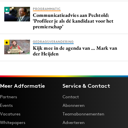
PROGRAMMATIC
Communicatieadvies aan Pechtold:
‘Profileer je als dé kandidaat voor het
premierschap’
GEDRAGSVERANDERING
Kijk mee in de agenda van … Mark van
der Heijden
Meer Adformatie
Service & Contact
Partners
Contact
Events
Abonneren
Vacatures
Teamabonnementen
Whitepapers
Adverteren