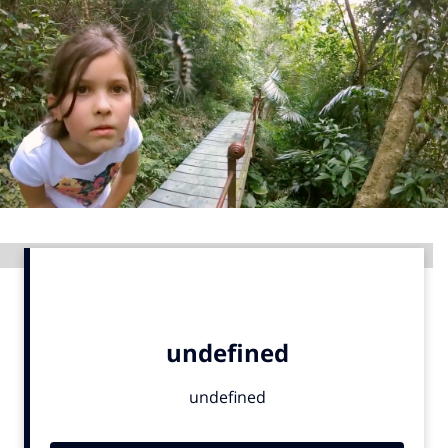
Menu
Home
9 sept: GenAI-training
12 nov: MarketingLive!
Adverteren
Events
Advertentie
Opleidingen
Vacatures
Academy
Partners
Topics
Artificial Intelligence