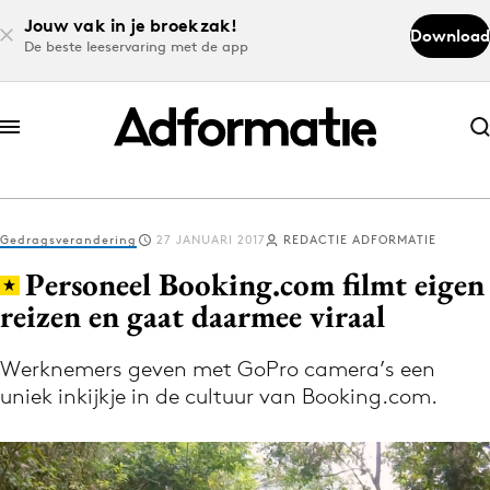
Jouw vak in je broekzak!
Download
De beste leeservaring met de app
Abonneer nu
Abonneer nu
Gedragsverandering
27 JANUARI 2017
REDACTIE ADFORMATIE
Log in
Personeel Booking.com filmt eigen
reizen en gaat daarmee viraal
Download de app
Volg het laatste nieuws via de Adformatie
Werknemers geven met GoPro camera’s een
uniek inkijkje in de cultuur van Booking.com.
Nieuws app