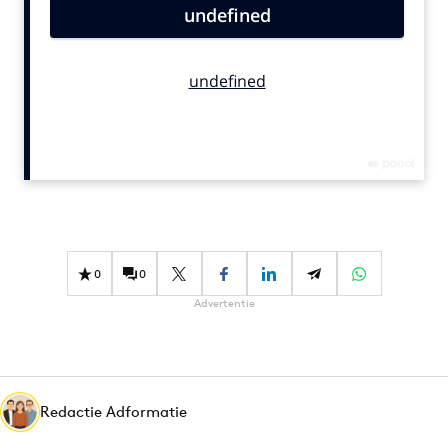
Bureaus
Campagnes
Carriere
Contentmarketing
Craft
Customer Experience
Data & Insights
Design
Digital transformation
0
0
Diversiteit
Advertentie
Effectiviteit
Gedragsverandering
Influencer marketing
Interne communicatie
Redactie Adformatie
Martech