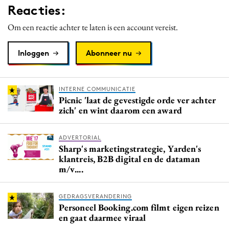
Reacties:
Media
Merkstrategie
Om een reactie achter te laten is een account vereist.
PR
Inloggen
Abonneer nu
Programmatic
Purpose Marketing
Reputatie & crisis
INTERNE COMMUNICATIE
Picnic 'laat de gevestigde orde ver achter
zich' en wint daarom een award
ADVERTORIAL
Sharp's marketingstrategie, Yarden's
klantreis, B2B digital en de dataman
m/v....
GEDRAGSVERANDERING
Personeel Booking.com filmt eigen reizen
en gaat daarmee viraal