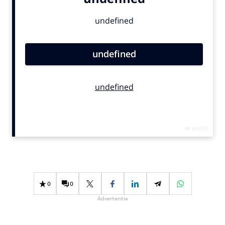
Bureaus
Campagnes
Carriere
Contentmarketing
Craft
Customer Experience
Data & Insights
Design
Digital transformation
Diversiteit
Effectiviteit
Gedragsverandering
0
0
Influencer marketing
Advertentie
Interne communicatie
Martech