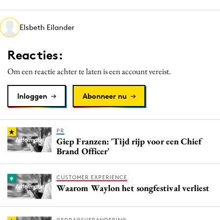
Media
Merkstrategie
Elsbeth Eilander
PR
Reacties:
Programmatic
Purpose Marketing
Om een reactie achter te laten is een account vereist.
Reputatie & crisis
Inloggen
Abonneer nu
PR
Giep Franzen: 'Tijd rijp voor een Chief
Brand Officer'
CUSTOMER EXPERIENCE
Waarom Waylon het songfestival verliest