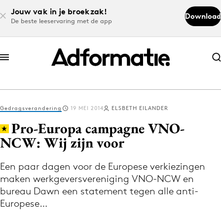
Jouw vak in je broekzak!
Download
De beste leeservaring met de app
Abonneer nu
Abonneer nu
Gedragsverandering
19 MEI 2014
ELSBETH EILANDER
Log in
Pro-Europa campagne VNO-
NCW: Wij zijn voor
Download de app
Volg het laatste nieuws via de Adformatie
Een paar dagen voor de Europese verkiezingen
maken werkgeversvereniging VNO-NCW en
Nieuws app
bureau Dawn een statement tegen alle anti-
Europese…