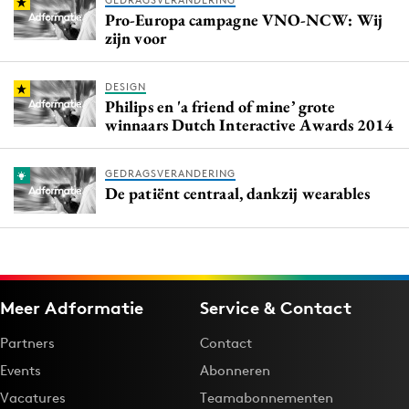
GEDRAGSVERANDERING
Pro-Europa campagne VNO-NCW: Wij
zijn voor
DESIGN
Philips en 'a friend of mine’ grote
winnaars Dutch Interactive Awards 2014
GEDRAGSVERANDERING
De patiënt centraal, dankzij wearables
Meer Adformatie
Service & Contact
Partners
Contact
Events
Abonneren
Vacatures
Teamabonnementen