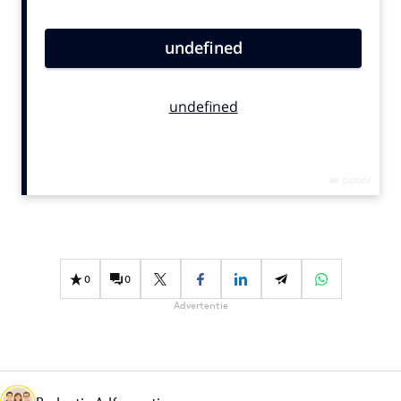
Bureaus
Campagnes
Carriere
Contentmarketing
Craft
Customer Experience
Data & Insights
Design
Digital transformation
Diversiteit
0
0
Effectiviteit
Advertentie
Gedragsverandering
Influencer marketing
Interne communicatie
Martech