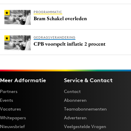
PROGRAMMATIC
Bram Schakel overleden
GEDRAGSVERANDERING
CPB voorspelt inflatie 2 procent
Meer Adformatie
Service & Contact
Partners
Contact
Events
Abonneren
Vacatures
Teamabonnementen
Whitepapers
Adverteren
Nieuwsbrief
Veelgestelde Vragen