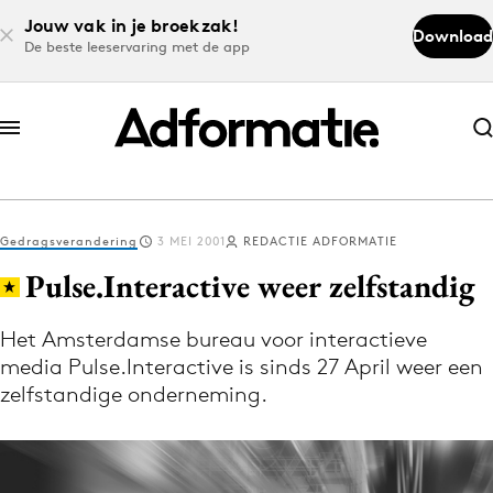
Jouw vak in je broekzak!
Download
De beste leeservaring met de app
Abonneer nu
Abonneer nu
Gedragsverandering
3 MEI 2001
REDACTIE ADFORMATIE
Log in
Pulse.Interactive weer zelfstandig
Het Amsterdamse bureau voor interactieve
Download de app
media Pulse.Interactive is sinds 27 April weer een
Volg het laatste nieuws via de Adformatie
zelfstandige onderneming.
Nieuws app