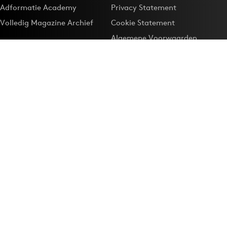
Adformatie Academy
Privacy Statement
Volledig Magazine Archief
Cookie Statement
Algemene Voorwaarden
Onze app
Maak Adformatie.nl je
Google-favoriet
Privacyinstellingen
Download de
Adformatie Nieuws App