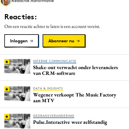
Redactie Adformatie
Media
Merkstrategie
Reacties:
PR
Om een reactie achter te laten is een account vereist.
Programmatic
Purpose Marketing
Inloggen
Abonneer nu
Reputatie & crisis
INTERNE COMMUNICATIE
Shake-out verwacht onder leveranciers
van CRM-software
DATA & INSIGHTS
Wegener verkoopt The Music Factory
aan MTV
GEDRAGSVERANDERING
Pulse.Interactive weer zelfstandig