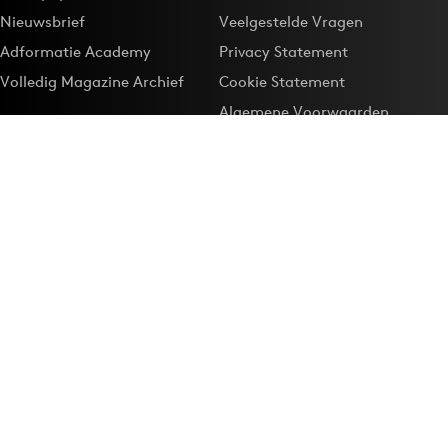
Nieuwsbrief
Veelgestelde Vragen
Adformatie Academy
Privacy Statement
Volledig Magazine Archief
Cookie Statement
Algemene Voorwaarden
Onze app
Maak Adformatie.nl je
Google-favoriet
Privacyinstellingen
Download de
Adformatie Nieuws App