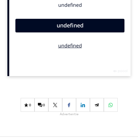
Bureaus
Campagnes
Carriere
Contentmarketing
Craft
Customer Experience
Data & Insights
Design
Digital transformation
Diversiteit
Effectiviteit
0
0
Gedragsverandering
Advertentie
Influencer marketing
Interne communicatie
Martech