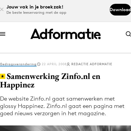
Jouw vak in je broekzak!
Download
De beste leeservaring met de app
Abonneer nu
Abonneer nu
Gedragsverandering
22 APRIL 2008
REDACTIE ADFORMATIE
Log in
Samenwerking Zinfo.nl en
Happinez
Download de app
Volg het laatste nieuws via de Adformatie
De website Zinfo.nl gaat samenwerken met
glossy Happinez. Zinfo.nl gaat een pagina met
Nieuws app
goed nieuws verzorgen in het magazine.