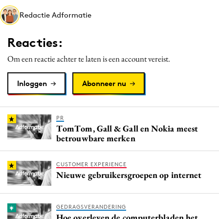
Media
Redactie Adformatie
Merkstrategie
Reacties:
PR
Programmatic
Om een reactie achter te laten is een account vereist.
Purpose Marketing
Inloggen
Abonneer nu
Reputatie & crisis
PR
TomTom, Gall & Gall en Nokia meest
betrouwbare merken
CUSTOMER EXPERIENCE
Nieuwe gebruikersgroepen op internet
GEDRAGSVERANDERING
Hoe overleven de computerbladen het