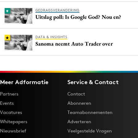
GEDRAGSVERANDERING
Uitslag poll: Is Google God? Nou en?
DATA & INSIGHTS
Sanoma neemt Auto Trader over
Meer Adformatie
Service & Contact
Partners
Contact
Events
Abonneren
Vacatures
Teamabonnementen
Whitepapers
Adverteren
Nieuwsbrief
Veelgestelde Vragen