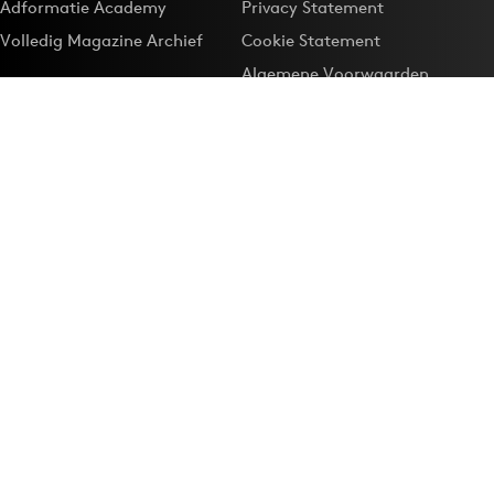
Adformatie Academy
Privacy Statement
Volledig Magazine Archief
Cookie Statement
Algemene Voorwaarden
Onze app
Maak Adformatie.nl je
Google-favoriet
Privacyinstellingen
Download de
Adformatie Nieuws App