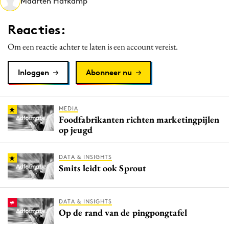
Maarten Hafkamp
Media
Merkstrategie
Reacties:
PR
Om een reactie achter te laten is een account vereist.
Programmatic
Purpose Marketing
Inloggen
Abonneer nu
Reputatie & crisis
MEDIA
Foodfabrikanten richten marketingpijlen
op jeugd
DATA & INSIGHTS
Smits leidt ook Sprout
DATA & INSIGHTS
Op de rand van de pingpongtafel