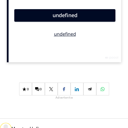
Bureaus
Campagnes
Carriere
Contentmarketing
Craft
Customer Experience
Data & Insights
Design
Digital transformation
Diversiteit
0
0
Effectiviteit
Advertentie
Gedragsverandering
Influencer marketing
Interne communicatie
Martech