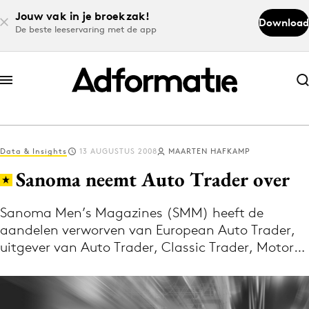
Jouw vak in je broekzak!
Download
De beste leeservaring met de app
Abonneer nu
Abonneer nu
Data & Insights
13 AUGUSTUS 2008
MAARTEN HAFKAMP
Log in
Sanoma neemt Auto Trader over
Sanoma Men’s Magazines (SMM) heeft de
Download de app
aandelen verworven van European Auto Trader,
Volg het laatste nieuws via de Adformatie
uitgever van Auto Trader, Classic Trader, Motor…
Nieuws app