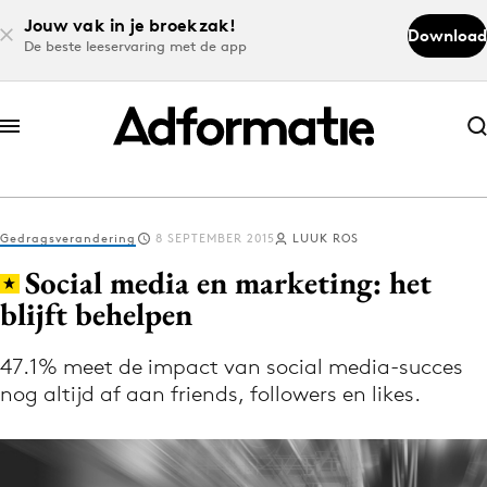
Jouw vak in je broekzak!
Download
De beste leeservaring met de app
Abonneer nu
Abonneer nu
Gedragsverandering
8 SEPTEMBER 2015
LUUK ROS
Log in
Social media en marketing: het
blijft behelpen
Download de app
Volg het laatste nieuws via de Adformatie
47.1% meet de impact van social media-succes
nog altijd af aan friends, followers en likes.
Nieuws app