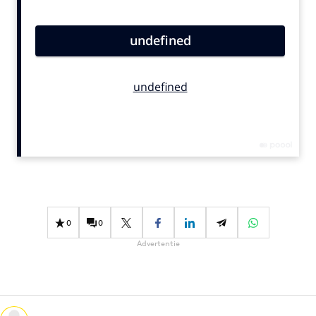
Bureaus
Campagnes
Carriere
Contentmarketing
Craft
Customer Experience
Data & Insights
Design
Digital transformation
Diversiteit
0
0
Effectiviteit
Advertentie
Gedragsverandering
Influencer marketing
Interne communicatie
Martech