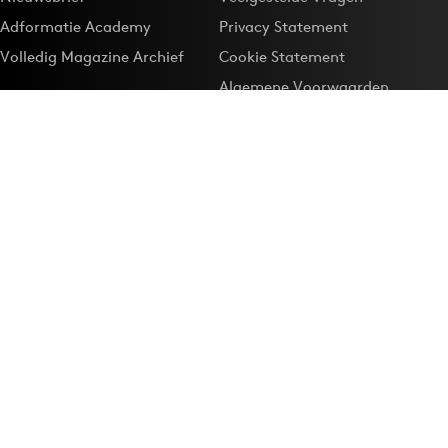
Adformatie Academy
Privacy Statement
Volledig Magazine Archief
Cookie Statement
Algemene Voorwaarden
Onze app
Maak Adformatie.nl je
Google-favoriet
Privacyinstellingen
Download de
Adformatie Nieuws App