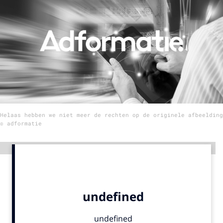
Menu
Home
9 sept: GenAI-training
12 nov: MarketingLive!
Adverteren
Helaas hebben we niet meer de rechten op de originele afbeelding
Events
© adformatie
Opleidingen
Vacatures
Advertentie
Academy
Partners
Topics
Artificial Intelligence