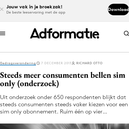
Jouw vak in je broekzak!
Download
De beste leeservaring met de app
Abonneer nu
Abonneer nu
Gedragsverandering
7 DECEMBER 2013
RICHARD OTTO
Log in
Steeds meer consumenten bellen sim
only (onderzoek)
Download de app
Volg het laatste nieuws via de Adformatie
Uit onderzoek onder 650 respondenten blijkt dat
steeds consumenten steeds vaker kiezen voor een
Nieuws app
sim only abonnement. Ruim één op vier…