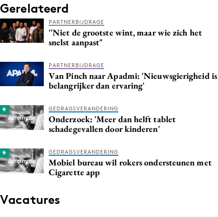
Gerelateerd
Media
PARTNERBIJDRAGE
Merkstrategie
''Niet de grootste wint, maar wie zich het
PR
snelst aanpast"
Programmatic
PARTNERBIJDRAGE
Purpose Marketing
Van Pinch naar Apadmi: 'Nieuwsgierigheid is
Reputatie & crisis
belangrijker dan ervaring'
GEDRAGSVERANDERING
Onderzoek: 'Meer dan helft tablet
schadegevallen door kinderen'
GEDRAGSVERANDERING
Mobiel bureau wil rokers ondersteunen met
Cigarette app
Vacatures