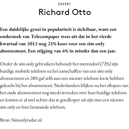
EXPERT
Bureaus
Richard Otto
Campagnes
Carriere
Een duidelijke groei in populariteit is zichtbaar, want een
Contentmarketing
onderzoek van Telecompaper wees uit dat in het vierde
Craft
kwartaal van 2012 nog 21% koos voor een sim only
Customer Experience
abonnement. Een stijging van 6% in minder dan een jaar.
Data & Insights
Onder de sim only gebruikers behoudt het merendeel (72%) zijn
Design
huidige mobiele telefoon na het aanschaffen van een sim only
Digital transformation
abonnement en 28% gaf zelfs aan een nieuwe telefoon los te hebben
Diversiteit
gekocht bij het abonnement. Nederlanders blijken na het aflopen van
Effectiviteit
het oude abonnement nog steeds tevreden over hun huidige telefoon
en komen er al snel achter dat ze goedkoper uit zijn met een nieuwe
Gedragsverandering
sim only en hun bestaande telefoon.
Influencer marketing
Interne communicatie
Bron: Simonlyradar.nl
Martech