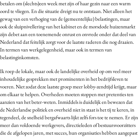
betalen om (slechts)een week met zijn of haar gezin naar een warm
oord te vliegen. En die situatie dreigt nu te ontstaan. Niet alleen het
gewag van een verhoging van de (gemeentelijke) belastingen, maar
ook de sluipnivellering van het kabinet en de morsdode huizenmarkt
zijn debet aan een toenemende onrust en onvrede onder dat deel van
Nederland dat feitelijk zorgt voor de laatste raderen die nog draaien.
In termen van werkgelegenheid, maar ook in termen van
belastinginkomsten.
Ik roep de lokale, maar ook de landelijke overheid op om veel meer
inhoudelijke gesprekken met prominenten in het bedrijfsleven te
voeren. Niet zodat deze laatste groep meer lobby-zendtijd krijgt, maar
om elkaar te helpen. Overheden moeten stoppen met pretenties ten
aanzien van het beter-weten. Inmiddels is duidelijk en bewezen dat
de Nederlandse politiek en overheid niet in staat is het tij te keren, in
tegendeel, de snelheid bergafwaarts lijkt zelfs fors toe te nemen. Er zijn
meer dan voldoende werkgevers, directieleden of bestuursvoorzitters
die de afgelopen jaren, met succes, hun organisaties hebben aangepast