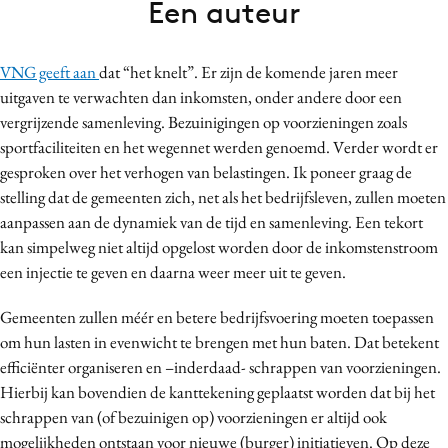
Een auteur
Bureaus
Campagnes
VNG geeft aan
dat “het knelt”. Er zijn de komende jaren meer
Carriere
uitgaven te verwachten dan inkomsten, onder andere door een
Contentmarketing
vergrijzende samenleving. Bezuinigingen op voorzieningen zoals
Craft
sportfaciliteiten en het wegennet werden genoemd. Verder wordt er
Customer Experience
gesproken over het verhogen van belastingen. Ik poneer graag de
stelling dat de gemeenten zich, net als het bedrijfsleven, zullen moeten
Data & Insights
aanpassen aan de dynamiek van de tijd en samenleving. Een tekort
Design
kan simpelweg niet altijd opgelost worden door de inkomstenstroom
Digital transformation
een injectie te geven en daarna weer meer uit te geven.
Diversiteit
Gemeenten zullen méér en betere bedrijfsvoering moeten toepassen
Effectiviteit
om hun lasten in evenwicht te brengen met hun baten. Dat betekent
Gedragsverandering
efficiënter organiseren en –inderdaad- schrappen van voorzieningen.
Influencer marketing
Hierbij kan bovendien de kanttekening geplaatst worden dat bij het
Interne communicatie
schrappen van (of bezuinigen op) voorzieningen er altijd ook
Martech
mogelijkheden ontstaan voor nieuwe (burger) initiatieven. Op deze