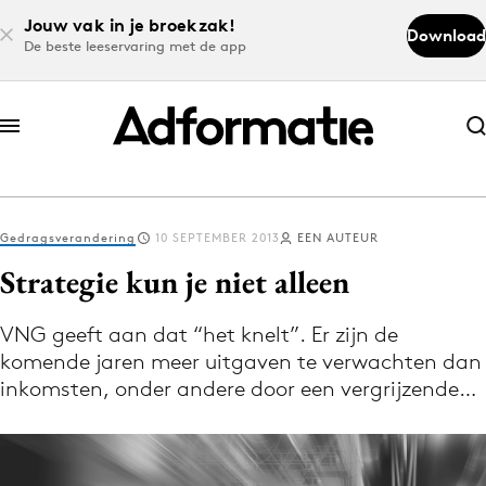
Jouw vak in je broekzak!
Download
De beste leeservaring met de app
Abonneer nu
Abonneer nu
Gedragsverandering
10 SEPTEMBER 2013
EEN AUTEUR
Log in
Strategie kun je niet alleen
VNG geeft aan dat “het knelt”. Er zijn de
Download de app
komende jaren meer uitgaven te verwachten dan
Volg het laatste nieuws via de Adformatie
inkomsten, onder andere door een vergrijzende…
Nieuws app