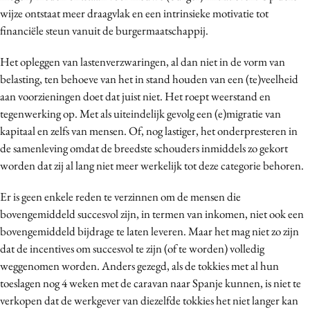
wijze ontstaat meer draagvlak en een intrinsieke motivatie tot
Media
financiële steun vanuit de burgermaatschappij.
Merkstrategie
PR
Het opleggen van lastenverzwaringen, al dan niet in de vorm van
Programmatic
belasting, ten behoeve van het in stand houden van een (te)veelheid
aan voorzieningen doet dat juist niet. Het roept weerstand en
Purpose Marketing
tegenwerking op. Met als uiteindelijk gevolg een (e)migratie van
Reputatie & crisis
kapitaal en zelfs van mensen. Of, nog lastiger, het onderpresteren in
de samenleving omdat de breedste schouders inmiddels zo gekort
worden dat zij al lang niet meer werkelijk tot deze categorie behoren.
Er is geen enkele reden te verzinnen om de mensen die
bovengemiddeld succesvol zijn, in termen van inkomen, niet ook een
bovengemiddeld bijdrage te laten leveren. Maar het mag niet zo zijn
dat de incentives om succesvol te zijn (of te worden) volledig
weggenomen worden. Anders gezegd, als de tokkies met al hun
toeslagen nog 4 weken met de caravan naar Spanje kunnen, is niet te
verkopen dat de werkgever van diezelfde tokkies het niet langer kan