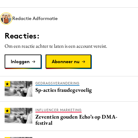
Media
Merkstrategie
Redactie Adformatie
PR
Reacties:
Programmatic
Purpose Marketing
Om een reactie achter te laten is een account vereist.
Reputatie & crisis
Inloggen
Abonneer nu
GEDRAGSVERANDERING
Sp-acties fraudegevoelig
INFLUENCER MARKETING
Zeventien gouden Echo’s op DMA-
festival