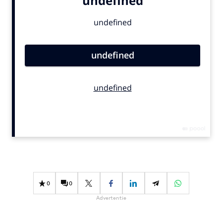
Bureaus
Campagnes
Carriere
Contentmarketing
Craft
Customer Experience
Data & Insights
Design
Digital transformation
Diversiteit
Effectiviteit
Gedragsverandering
0
0
Influencer marketing
Advertentie
Interne communicatie
Martech