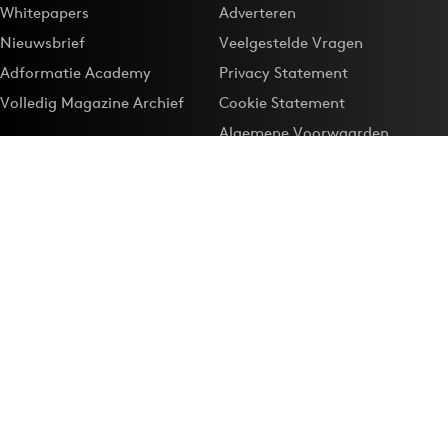
Whitepapers
Adverteren
Nieuwsbrief
Veelgestelde Vragen
Adformatie Academy
Privacy Statement
Volledig Magazine Archief
Cookie Statement
Algemene Voorwaarden
Onze app
Maak Adformatie.nl je
Google-favoriet
Privacyinstellingen
Download de
Adformatie Nieuws App