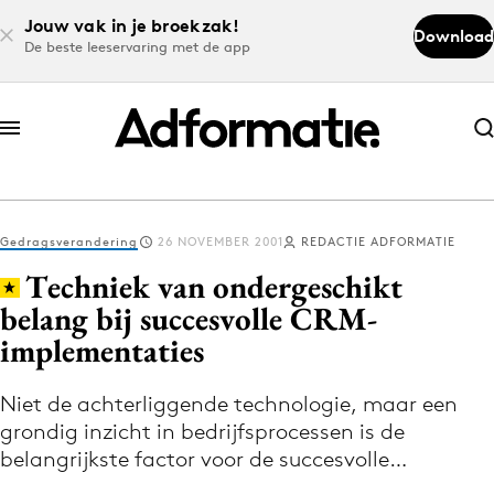
Jouw vak in je broekzak!
Download
De beste leeservaring met de app
Abonneer nu
Abonneer nu
Gedragsverandering
26 NOVEMBER 2001
REDACTIE ADFORMATIE
Log in
Techniek van ondergeschikt
belang bij succesvolle CRM-
implementaties
Download de app
Volg het laatste nieuws via de Adformatie
Niet de achterliggende technologie, maar een
Nieuws app
grondig inzicht in bedrijfsprocessen is de
belangrijkste factor voor de succesvolle…