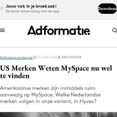
Jouw vak in je broekzak!
Download
De beste leeservaring met de app
Abonneer nu
Abonneer nu
Gedragsverandering
26 JUNI 2006
EEN AUTEUR
Log in
US Merken Weten MySpace nu wel
te vinden
Download de app
Volg het laatste nieuws via de Adformatie
Amerikaanse merken zijn inmiddels ruim
aanwezig op MySpace. Welke Nederlandse
Nieuws app
merken volgen in onze variant, in Hyves?