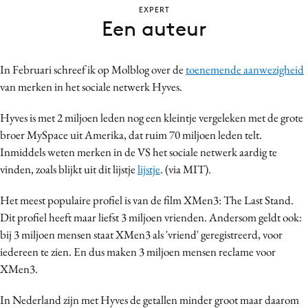
EXPERT
Bureaus
Een auteur
Campagnes
Carriere
In Februari schreef ik op Molblog over de
toenemende aanwezigheid
Contentmarketing
van merken in het sociale netwerk Hyves.
Craft
Customer Experience
Hyves is met 2 miljoen leden nog een kleintje vergeleken met de grote
broer MySpace uit Amerika, dat ruim 70 miljoen leden telt.
Data & Insights
Inmiddels weten merken in de VS het sociale netwerk aardig te
Design
vinden, zoals blijkt uit dit lijstje
lijstje
. (via MIT).
Digital transformation
Diversiteit
Het meest populaire profiel is van de film XMen3: The Last Stand.
Dit profiel heeft maar liefst 3 miljoen vrienden. Andersom geldt ook:
Effectiviteit
bij 3 miljoen mensen staat XMen3 als 'vriend' geregistreerd, voor
Gedragsverandering
iedereen te zien. En dus maken 3 miljoen mensen reclame voor
Influencer marketing
XMen3.
Interne communicatie
In Nederland zijn met Hyves de getallen minder groot maar daarom
Martech