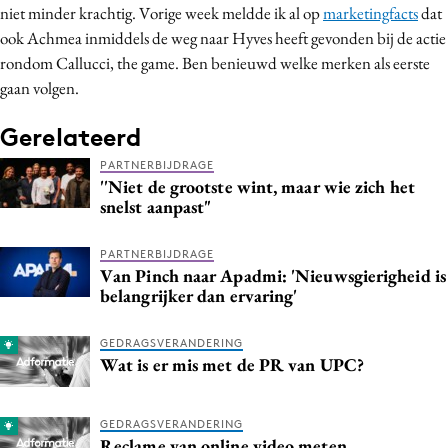
niet minder krachtig. Vorige week meldde ik al op
marketingfacts
dat
Media
ook Achmea inmiddels de weg naar Hyves heeft gevonden bij de actie
Merkstrategie
rondom Callucci, the game. Ben benieuwd welke merken als eerste
PR
gaan volgen.
Programmatic
Gerelateerd
Purpose Marketing
PARTNERBIJDRAGE
Reputatie & crisis
''Niet de grootste wint, maar wie zich het
snelst aanpast"
PARTNERBIJDRAGE
Van Pinch naar Apadmi: 'Nieuwsgierigheid is
belangrijker dan ervaring'
GEDRAGSVERANDERING
Wat is er mis met de PR van UPC?
GEDRAGSVERANDERING
Reclame van online video meten