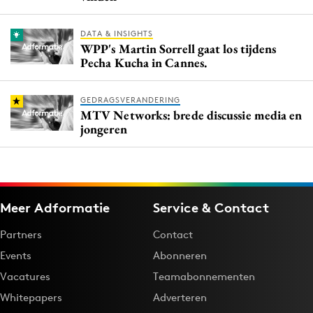
DATA & INSIGHTS
WPP's Martin Sorrell gaat los tijdens
Pecha Kucha in Cannes.
GEDRAGSVERANDERING
MTV Networks: brede discussie media en
jongeren
Meer Adformatie
Service & Contact
Partners
Contact
Events
Abonneren
Vacatures
Teamabonnementen
Whitepapers
Adverteren