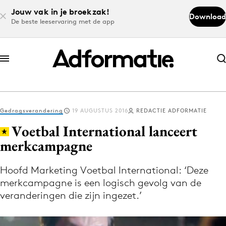
Jouw vak in je broekzak!
Download
De beste leeservaring met de app
Abonneer nu
Abonneer nu
Gedragsverandering
19 AUGUSTUS 2016
REDACTIE ADFORMATIE
Log in
Voetbal International lanceert
merkcampagne
Download de app
Volg het laatste nieuws via de Adformatie
Hoofd Marketing Voetbal International: ‘Deze
merkcampagne is een logisch gevolg van de
Nieuws app
veranderingen die zijn ingezet.’