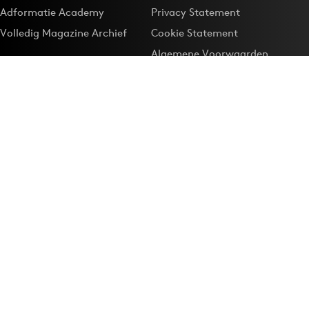
Adformatie Academy
Privacy Statement
Volledig Magazine Archief
Cookie Statement
Algemene Voorwaarden
Onze app
Maak Adformatie.nl je
Google-favoriet
Privacyinstellingen
Download de
Adformatie Nieuws App