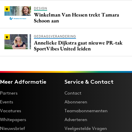
DESIGN
Winkelman Van Hessen trekt Tamara
Schoon aan
GEDRAGSVERANDERING
Annelieke Dijkstra gaat nieuwe PR-tak
SportVibes United leiden
Meer Adformatie
Service & Contact
Partners
Contact
Events
Abonneren
Vacatures
Teamabonnementen
Whitepapers
Adverteren
Nieuwsbrief
Veelgestelde Vragen