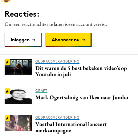
Media
Reacties:
Merkstrategie
Om een reactie achter te laten is een account vereist.
PR
Programmatic
Inloggen
Abonneer nu
Purpose Marketing
Reputatie & crisis
GEDRAGSVERANDERING
Dit waren de 5 best bekeken video's op
Youtube in juli
CRAFT
Mark Ogertschnig van Ikea naar Jumbo
GEDRAGSVERANDERING
Voetbal International lanceert
merkcampagne