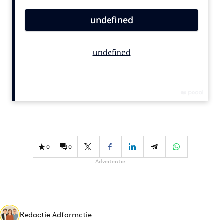
Bureaus
Campagnes
Carriere
Contentmarketing
Craft
Customer Experience
Data & Insights
Design
Digital transformation
Diversiteit
0
0
Effectiviteit
Advertentie
Gedragsverandering
Influencer marketing
Interne communicatie
Redactie Adformatie
Martech