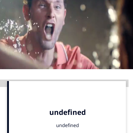
Menu
Home
9 sept: GenAI-training
12 nov: MarketingLive!
Adverteren
Events
Opleidingen
Advertentie
Vacatures
Academy
Partners
Topics
Artificial Intelligence