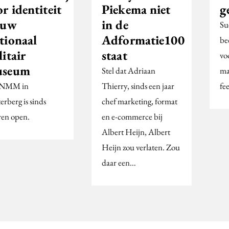
r identiteit
Piekema niet
g
euw
in de
Su
tionaal
Adformatie100
be
itair
staat
vo
seum
Stel dat Adriaan
ma
 NMM in
Thierry, sinds een jaar
fe
erberg is sinds
chef marketing, format
eren open.
en e-commerce bij
Albert Heijn, Albert
Heijn zou verlaten. Zou
daar een…