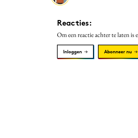
Reacties:
Om een reactie achter te laten is 
Inloggen
Abonneer nu