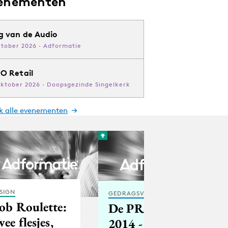
enementen
g van de Audio
ktober 2026 · Adformatie
O Retail
oktober 2026 · Doopsgezinde Singelkerk
jk alle evenementen
SIGN
GEDRAGSVERANDERING
ob Roulette:
De PR Hitlijst
wee flesjes,
2014 - de