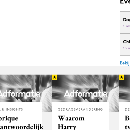
Ev
Da
1 o
CM
13 
Beki
 & INSIGHTS
GEDRAGSVERANDERING
DE
brique
Waarom
B
rantwoordelijk
Harry
t