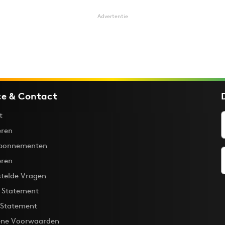
Advertentie
ce & Contact
t
ren
bonnementen
eren
stelde Vragen
y Statement
 Statement
ne Voorwaarden