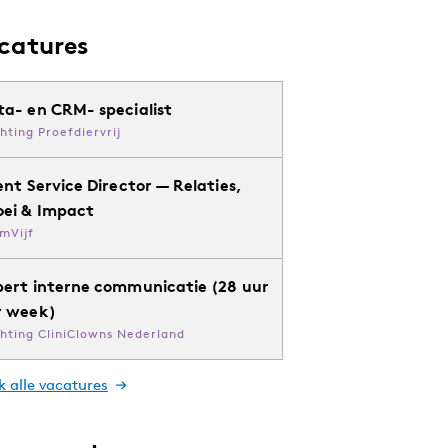
catures
ta- en CRM- specialist
chting Proefdiervrij
ent Service Director — Relaties,
oei & Impact
mVijf
pert interne communicatie (28 uur
r week)
chting CliniClowns Nederland
k alle vacatures