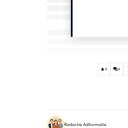
0
0
Redactie Adformatie