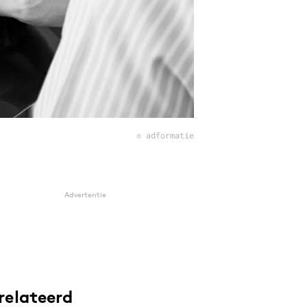
© adformatie
Advertentie
relateerd