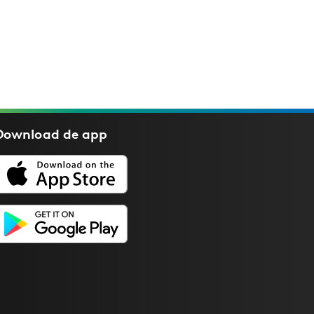
Download de
app