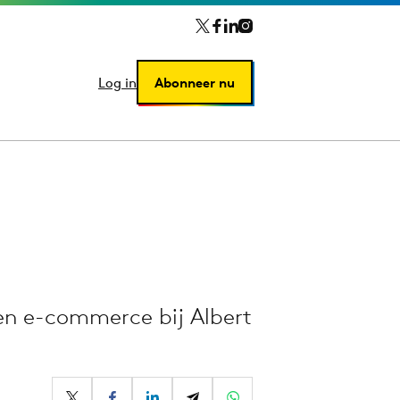
Log in
Log in
Abonneer nu
Abonneer nu
 en e-commerce bij Albert