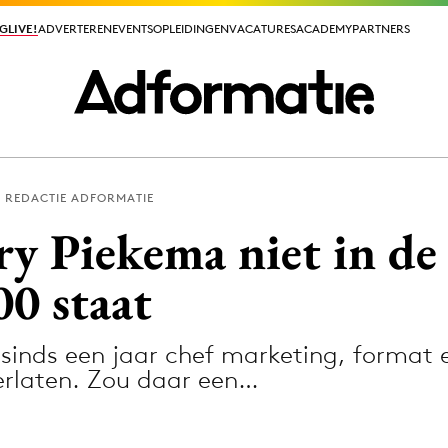
GLIVE!
GLIVE!
ADVERTEREN
ADVERTEREN
EVENTS
EVENTS
OPLEIDINGEN
OPLEIDINGEN
VACATURES
VACATURES
ACADEMY
ACADEMY
PARTNERS
PARTNERS
REDACTIE ADFORMATIE
ieuws app
 Piekema niet in de
0 staat
, sinds een jaar chef marketing, format
Media
verlaten. Zou daar een…
ormation
Merkstrategie
PR