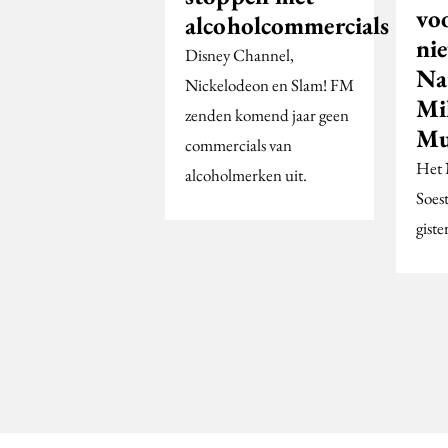
voo
alcoholcommercials
ni
Disney Channel,
Na
Nickelodeon en Slam! FM
Mil
zenden komend jaar geen
Mu
commercials van
Het
alcoholmerken uit.
Soest
gist