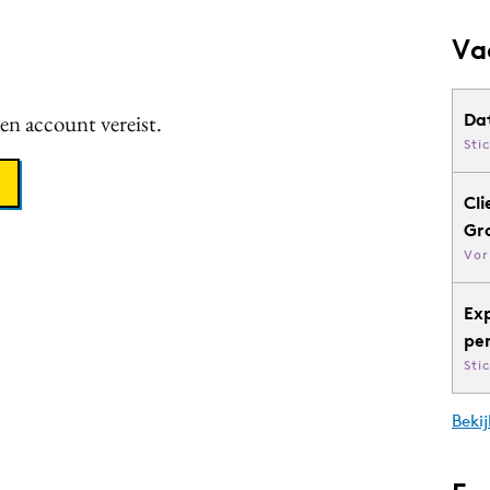
Va
een account vereist.
Da
Sti
Cli
Gr
Vor
Ex
pe
Sti
Bekij