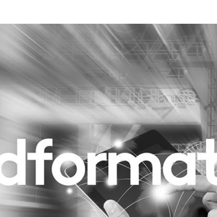
Programmatic
ering
Purpose Marketing
keting
Reputatie & crisis
nicatie