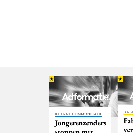
DATA
INTERNE COMMUNICATIE
Fa
Jongerenzenders
ve
stoppen met