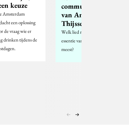
een keuze
communicatiesong
van Anton-Jan
e Amsterdam
Thijssen
dacht een oplossing
or de vraag wie er
Welk lied raakt de
g drinken tijdens de
essentie van het vak het
estdagen.
meest?