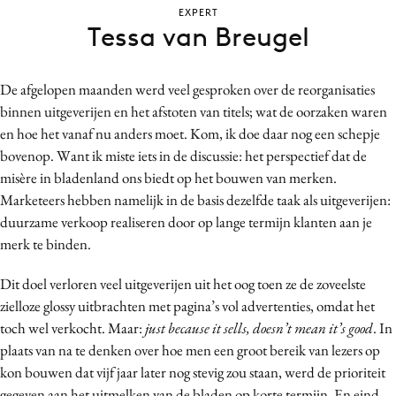
EXPERT
Bureaus
Tessa van Breugel
Campagnes
Carriere
De afgelopen maanden werd veel gesproken over de reorganisaties
Contentmarketing
binnen uitgeverijen en het afstoten van titels; wat de oorzaken waren
Craft
en hoe het vanaf nu anders moet. Kom, ik doe daar nog een schepje
Customer Experience
bovenop. Want ik miste iets in de discussie: het perspectief dat de
Data & Insights
misère in bladenland ons biedt op het bouwen van merken.
Marketeers hebben namelijk in de basis dezelfde taak als uitgeverijen:
Design
duurzame verkoop realiseren door op lange termijn klanten aan je
Digital transformation
merk te binden.
Diversiteit
Effectiviteit
Dit doel verloren veel uitgeverijen uit het oog toen ze de zoveelste
zielloze glossy uitbrachten met pagina’s vol advertenties, omdat het
Gedragsverandering
toch wel verkocht. Maar:
just because it sells, doesn’t mean it’s good
. In
Influencer marketing
plaats van na te denken over hoe men een groot bereik van lezers op
Interne communicatie
kon bouwen dat vijf jaar later nog stevig zou staan, werd de prioriteit
Martech
gegeven aan het uitmelken van de bladen op korte termijn. En eind