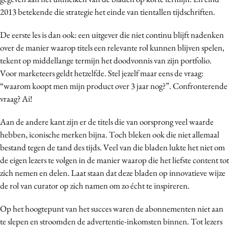
Media
2013 betekende die strategie het einde van tientallen tijdschriften.
Merkstrategie
De eerste les is dan ook: een uitgever die niet continu blijft nadenken
PR
over de manier waarop titels een relevante rol kunnen blijven spelen,
Programmatic
tekent op middellange termijn het doodvonnis van zijn portfolio.
Purpose Marketing
Voor marketeers geldt hetzelfde. Stel jezelf maar eens de vraag:
“waarom koopt men mijn product over 3 jaar nog?”. Confronterende
Reputatie & crisis
vraag? Ai!
Aan de andere kant zijn er de titels die van oorsprong veel waarde
hebben, iconische merken bijna. Toch bleken ook die niet allemaal
bestand tegen de tand des tijds. Veel van die bladen lukte het niet om
de eigen lezers te volgen in de manier waarop die het liefste content tot
zich nemen en delen. Laat staan dat deze bladen op innovatieve wijze
de rol van curator op zich namen om zo écht te inspireren.
Op het hoogtepunt van het succes waren de abonnementen niet aan
te slepen en stroomden de advertentie-inkomsten binnen. Tot lezers