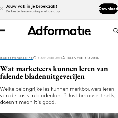
Jouw vak in je broekzak!
Download
De beste leeservaring met de app
Abonneer nu
Abonneer nu
Gedragsverandering
8 JANUARI 2014
TESSA VAN BREUGEL
Log in
Wat marketeers kunnen leren van
falende bladenuitgeverijen
Download de app
Volg het laatste nieuws via de Adformatie
Welke belangrijke les kunnen merkbouwers leren
van de crisis in bladenland? Just because it sells,
Nieuws app
doesn’t mean it’s good!