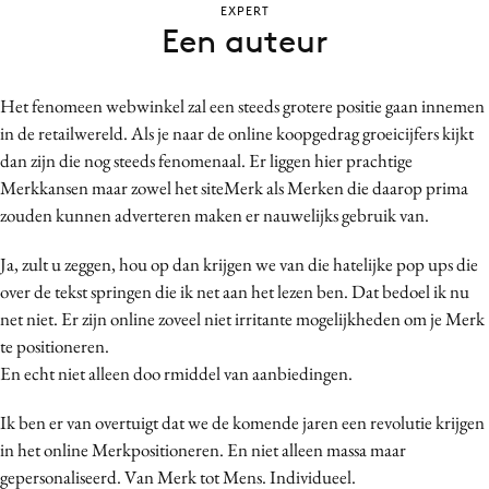
EXPERT
Bureaus
Een auteur
Campagnes
Carriere
Het fenomeen webwinkel zal een steeds grotere positie gaan innemen
Contentmarketing
in de retailwereld. Als je naar de online koopgedrag groeicijfers kijkt
Craft
dan zijn die nog steeds fenomenaal. Er liggen hier prachtige
Customer Experience
Merkkansen maar zowel het siteMerk als Merken die daarop prima
zouden kunnen adverteren maken er nauwelijks gebruik van.
Data & Insights
Design
Ja, zult u zeggen, hou op dan krijgen we van die hatelijke pop ups die
Digital transformation
over de tekst springen die ik net aan het lezen ben. Dat bedoel ik nu
Diversiteit
net niet. Er zijn online zoveel niet irritante mogelijkheden om je Merk
te positioneren.
Effectiviteit
En echt niet alleen doo rmiddel van aanbiedingen.
Gedragsverandering
Influencer marketing
Ik ben er van overtuigt dat we de komende jaren een revolutie krijgen
Interne communicatie
in het online Merkpositioneren. En niet alleen massa maar
gepersonaliseerd. Van Merk tot Mens. Individueel.
Martech