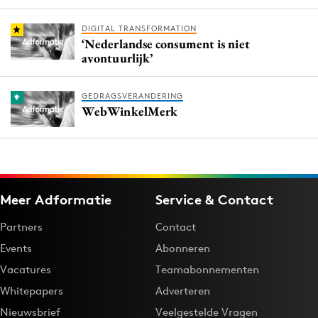
DIGITAL TRANSFORMATION
‘Nederlandse consument is niet
avontuurlijk’
GEDRAGSVERANDERING
WebWinkelMerk
Meer Adformatie
Service & Contact
Partners
Contact
Events
Abonneren
Vacatures
Teamabonnementen
Whitepapers
Adverteren
Nieuwsbrief
Veelgestelde Vragen