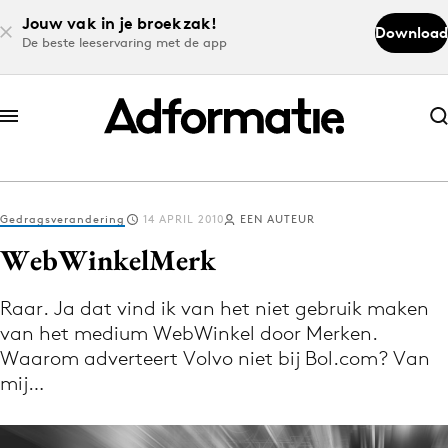
Jouw vak in je broekzak!
Download
De beste leeservaring met de app
Abonneer nu
Abonneer nu
Gedragsverandering
14 APRIL 2010
EEN AUTEUR
Log in
WebWinkelMerk
Raar. Ja dat vind ik van het niet gebruik maken
Download de app
van het medium WebWinkel door Merken.
Volg het laatste nieuws via de Adformatie
Waarom adverteert Volvo niet bij Bol.com? Van
Nieuws app
mij…