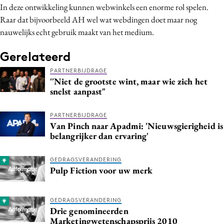
In deze ontwikkeling kunnen webwinkels een enorme rol spelen.
Media
Raar dat bijvoorbeeld AH wel wat webdingen doet maar nog
Merkstrategie
nauwelijks echt gebruik maakt van het medium.
PR
Gerelateerd
Programmatic
Purpose Marketing
PARTNERBIJDRAGE
''Niet de grootste wint, maar wie zich het
Reputatie & crisis
snelst aanpast"
PARTNERBIJDRAGE
Van Pinch naar Apadmi: 'Nieuwsgierigheid is
belangrijker dan ervaring'
GEDRAGSVERANDERING
Pulp Fiction voor uw merk
GEDRAGSVERANDERING
Drie genomineerden
Marketingwetenschapsprijs 2010