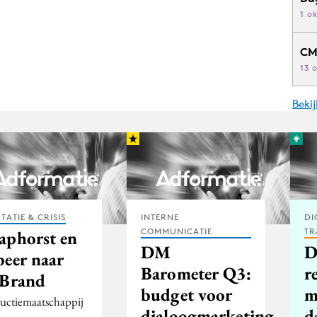
1 o
CM
13 
Beki
TATIE & CRISIS
INTERNE
DI
COMMUNICATIE
TR
aphorst en
DM
D
beer naar
Barometer Q3:
r
jBrand
budget voor
m
uctiemaatschappij
dialoogmarketing
d