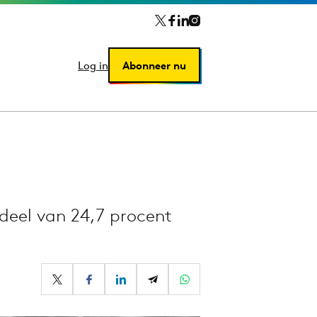
Log in
Log in
Abonneer nu
Abonneer nu
deel van 24,7 procent