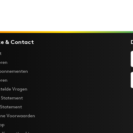
ce & Contact
t
ren
bonnementen
eren
stelde Vragen
y Statement
 Statement
ne Voorwaarden
pp