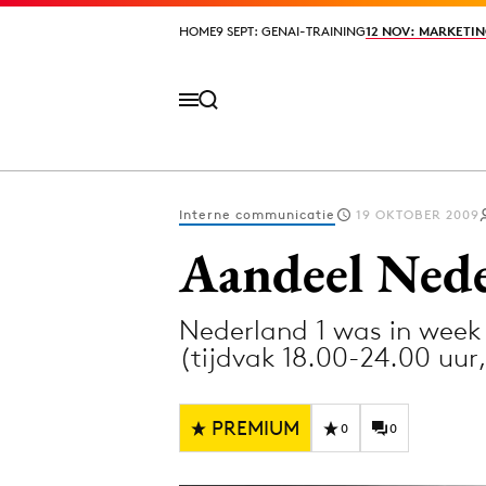
HOME
HOME
9 SEPT: GENAI-TRAINING
9 SEPT: GENAI-TRAINING
12 NOV: MARKETIN
12 NOV: MARKETIN
Interne communicatie
19 OKTOBER 2009
Volg het laatste nieuws via de Adformatie N
Aandeel Neder
Nederland 1 was in week
Topics
(tijdvak 18.00-24.00 uur
Artificial Intelligence
Design
Bureaus
Digital transf
PREMIUM
0
0
Campagnes
Diversiteit