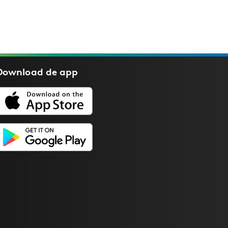
Download de
app