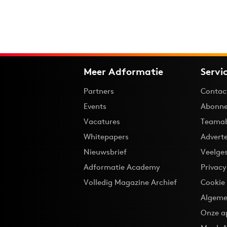
Meer Adformatie
Servi
Partners
Contac
Events
Abonne
Vacatures
Teama
Whitepapers
Advert
Nieuwsbrief
Veelge
Adformatie Academy
Privac
Volledig Magazine Archief
Cookie
Algeme
Onze a