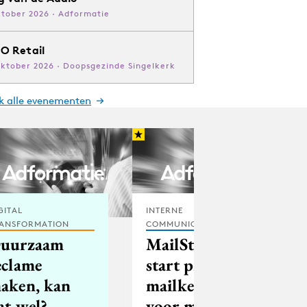
ktober 2026 · Adformatie
O Retail
oktober 2026 · Doopsgezinde Singelkerk
jk alle evenementen
GITAL
INTERNE
ANSFORMATION
COMMUNICATIE
uurzaam
MailStreet
eclame
start print- en
aken, kan
mailketen
at wel?
voor mkb