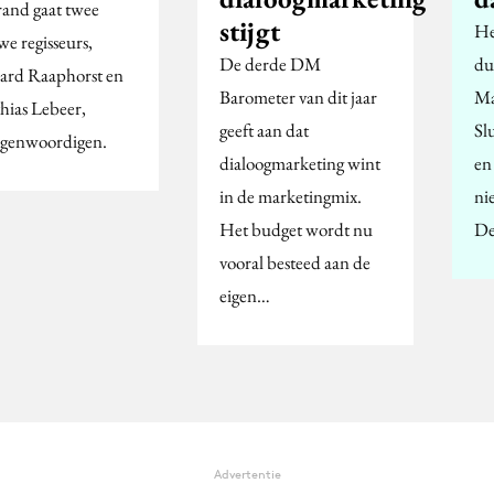
rand gaat twee
stijgt
He
we regisseurs,
De derde DM
du
ard Raaphorst en
Barometer van dit jaar
Ma
hias Lebeer,
geeft aan dat
Sl
egenwoordigen.
dialoogmarketing wint
en
in de marketingmix.
nie
Het budget wordt nu
De
vooral besteed aan de
eigen…
Advertentie