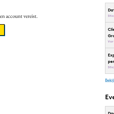
Da
een account vereist.
Sti
Cli
Gr
Vor
Ex
pe
Sti
Bekij
Ev
Da