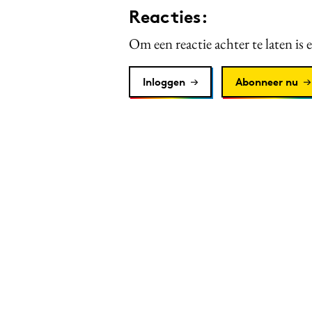
Reacties:
Om een reactie achter te laten is 
Inloggen
Abonneer nu