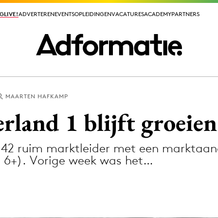
GLIVE!
GLIVE!
ADVERTEREN
ADVERTEREN
EVENTS
EVENTS
OPLEIDINGEN
OPLEIDINGEN
VACATURES
VACATURES
ACADEMY
ACADEMY
PARTNERS
PARTNERS
MAARTEN HAFKAMP
ieuws app
land 1 blijft groeien
 42 ruim marktleider met een marktaan
, 6+). Vorige week was het…
Media
ormation
Merkstrategie
PR