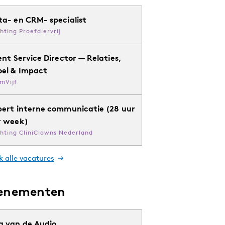
ta- en CRM- specialist
chting Proefdiervrij
ent Service Director — Relaties,
oei & Impact
mVijf
pert interne communicatie (28 uur
r week)
chting CliniClowns Nederland
k alle vacatures
enementen
g van de Audio