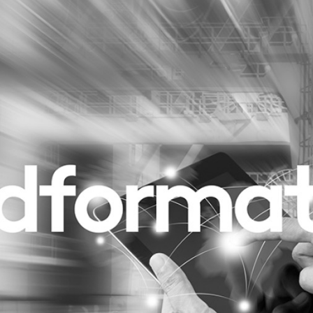
Programmatic
ering
Purpose Marketing
keting
Reputatie & crisis
nicatie