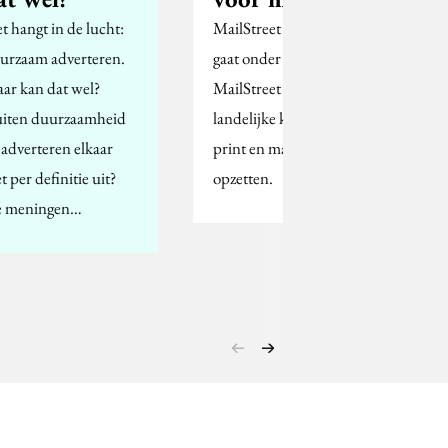
t hangt in de lucht:
MailStreet uit Deventer
urzaam adverteren.
gaat onder de naam
ar kan dat wel?
MailStreet een nieuwe
uiten duurzaamheid
landelijke keten van
 adverteren elkaar
print en mail bedrijven
t per definitie uit?
opzetten.
 meningen…