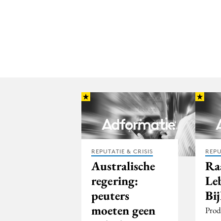
REPUTATIE & CRISIS
REPU
Australische
Ra
regering:
Le
peuters
Bi
moeten geen
Prod