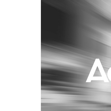
Carriere
Effectiviteit
Contentmarketing
Gedragsverand
Craft
Influencer mar
Customer Experience
Interne commu
Data & Insights
Martech