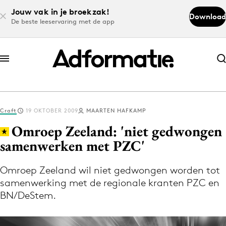
Jouw vak in je broekzak!
Download
De beste leeservaring met de app
Abonneer nu
Abonneer nu
Craft
19 OKTOBER 2009
MAARTEN HAFKAMP
Log in
Omroep Zeeland: 'niet gedwongen
samenwerken met PZC'
Download de app
Volg het laatste nieuws via de Adformatie
Omroep Zeeland wil niet gedwongen worden tot
samenwerking met de regionale kranten PZC en
Nieuws app
BN/DeStem.