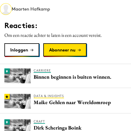
Media
Maarten Hafkamp
Merkstrategie
Reacties:
PR
Programmatic
Om een reactie achter te laten is een account vereist.
Purpose Marketing
Inloggen
Abonneer nu
Reputatie & crisis
CARRIERE
Binnen beginnen is buiten winnen.
DATA & INSIGHTS
Maike Gehlen naar Wereldomroep
CRAFT
Dirk Scheringa Boink