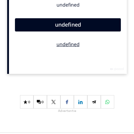
Bureaus
Campagnes
Carriere
Contentmarketing
Craft
Customer Experience
Data & Insights
Design
Digital transformation
Diversiteit
Effectiviteit
0
0
Gedragsverandering
Advertentie
Influencer marketing
Interne communicatie
Martech