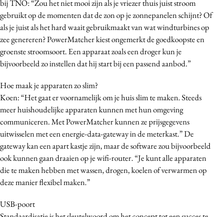
bij TNO: “Zou het niet mooi zijn als je vriezer thuis juist stroom
Media
gebruikt op de momenten dat de zon op je zonnepanelen schijnt? Of
Merkstrategie
als je juist als het hard waait gebruikmaakt van wat windturbines op
zee genereren? PowerMatcher kiest ongemerkt de goedkoopste en
PR
groenste stroomsoort. Een apparaat zoals een droger kun je
Programmatic
bijvoorbeeld zo instellen dat hij start bij een passend aanbod.”
Purpose Marketing
Reputatie & crisis
Hoe maak je apparaten zo slim?
Koen: “Het gaat er voornamelijk om je huis slim te maken. Steeds
meer huishoudelijke apparaten kunnen met hun omgeving
communiceren. Met PowerMatcher kunnen ze prijsgegevens
uitwisselen met een energie-data-gateway in de meterkast.” De
gateway kan een apart kastje zijn, maar de software zou bijvoorbeeld
ook kunnen gaan draaien op je wifi-router. “Je kunt alle apparaten
die te maken hebben met wassen, drogen, koelen of verwarmen op
deze manier flexibel maken.”
USB-poort
Standaardisatie is het sleutelwoord om het concept tot een succes te