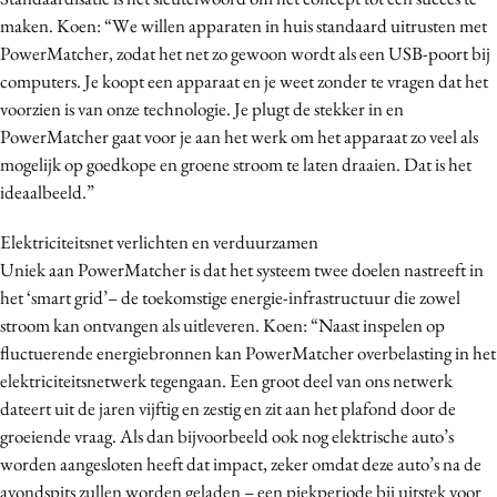
maken. Koen: “We willen apparaten in huis standaard uitrusten met
PowerMatcher, zodat het net zo gewoon wordt als een USB-poort bij
computers. Je koopt een apparaat en je weet zonder te vragen dat het
voorzien is van onze technologie. Je plugt de stekker in en
PowerMatcher gaat voor je aan het werk om het apparaat zo veel als
mogelijk op goedkope en groene stroom te laten draaien. Dat is het
ideaalbeeld.”
Elektriciteitsnet verlichten en verduurzamen
Uniek aan PowerMatcher is dat het systeem twee doelen nastreeft in
het ‘smart grid’– de toekomstige energie-infrastructuur die zowel
stroom kan ontvangen als uitleveren. Koen: “Naast inspelen op
fluctuerende energiebronnen kan PowerMatcher overbelasting in het
elektriciteitsnetwerk tegengaan. Een groot deel van ons netwerk
dateert uit de jaren vijftig en zestig en zit aan het plafond door de
groeiende vraag. Als dan bijvoorbeeld ook nog elektrische auto’s
worden aangesloten heeft dat impact, zeker omdat deze auto’s na de
avondspits zullen worden geladen – een piekperiode bij uitstek voor