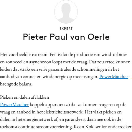
Bureaus
Campagnes
Carriere
EXPERT
Contentmarketing
Pieter Paul van Oerle
Craft
Customer Experience
Het voorbeeld is extreem. Feit is dat de productie van windturbines
Data & Insights
en zonnecellen asynchroon loopt met de vraag. Dat zou ertoe kunnen
Design
leiden dat straks een serie gascentrales de schommelingen in het
aanbod van zonne- en windenergie op moet vangen.
PowerMatcher
Digital transformation
brengt de balans.
Diversiteit
Effectiviteit
Pieken en dalen afvlakken
Gedragsverandering
PowerMatcher
koppelt apparaten zó dat ze kunnen reageren op de
vraag en aanbod in het elektriciteitsnetwerk. Het vlakt pieken en
Influencer marketing
dalen in het energienetwerk af, en garandeert daarmee ook in de
Interne communicatie
toekomst continue stroomvoorziening. Koen Kok, senior onderzoeker
Martech