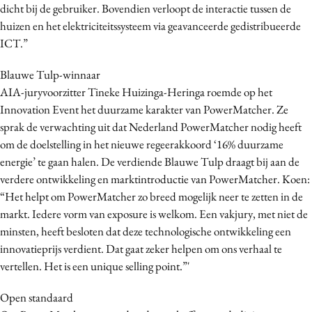
dicht bij de gebruiker. Bovendien verloopt de interactie tussen de
huizen en het elektriciteitssysteem via geavanceerde gedistribueerde
ICT.”
Blauwe Tulp-winnaar
AIA-juryvoorzitter Tineke Huizinga-Heringa roemde op het
Innovation Event het duurzame karakter van PowerMatcher. Ze
sprak de verwachting uit dat Nederland PowerMatcher nodig heeft
om de doelstelling in het nieuwe regeerakkoord ‘16% duurzame
energie’ te gaan halen. De verdiende Blauwe Tulp draagt bij aan de
verdere ontwikkeling en marktintroductie van PowerMatcher. Koen:
“Het helpt om PowerMatcher zo breed mogelijk neer te zetten in de
markt. Iedere vorm van exposure is welkom. Een vakjury, met niet de
minsten, heeft besloten dat deze technologische ontwikkeling een
innovatieprijs verdient. Dat gaat zeker helpen om ons verhaal te
vertellen. Het is een unique selling point.”'
Open standaard