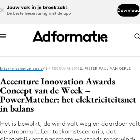
Jouw vak in je broekzak!
Download
De beste leeservaring met de app
Abonneer nu
Abonneer nu
Interne communicatie
7 FEBRUARI 2013
PIETER PAUL VAN OERLE
Log in
Accenture Innovation Awards
Concept van de Week –
PowerMatcher: het elektriciteitsnet
Download de app
Volg het laatste nieuws via de Adformatie
in balans
Nieuws app
Het is bewolkt, de wind valt weg en daardoor valt
de stroom uit. Een toekomstscenario, dat
dichterbij komt naarmate we steeds meer wind-