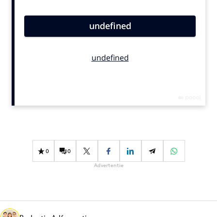
Bureaus
Campagnes
Carriere
Contentmarketing
Craft
Customer Experience
Data & Insights
Design
Digital transformation
Diversiteit
0
0
Effectiviteit
Advertentie
Gedragsverandering
Influencer marketing
Interne communicatie
Martech