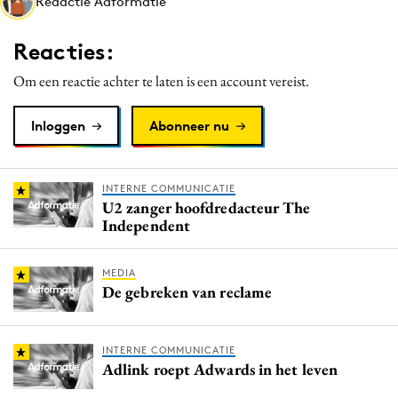
Redactie Adformatie
Media
Merkstrategie
Reacties:
PR
Om een reactie achter te laten is een account vereist.
Programmatic
Purpose Marketing
Inloggen
Abonneer nu
Reputatie & crisis
INTERNE COMMUNICATIE
U2 zanger hoofdredacteur The
Independent
MEDIA
De gebreken van reclame
INTERNE COMMUNICATIE
Adlink roept Adwards in het leven