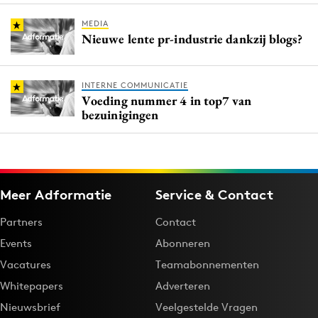
MEDIA
Nieuwe lente pr-industrie dankzij blogs?
INTERNE COMMUNICATIE
Voeding nummer 4 in top7 van
bezuinigingen
Meer Adformatie
Service & Contact
Partners
Contact
Events
Abonneren
Vacatures
Teamabonnementen
Whitepapers
Adverteren
Nieuwsbrief
Veelgestelde Vragen