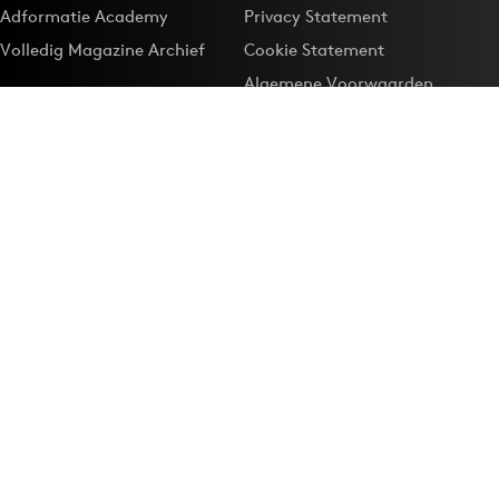
Adformatie Academy
Privacy Statement
Volledig Magazine Archief
Cookie Statement
Algemene Voorwaarden
Onze app
Maak Adformatie.nl je
Google-favoriet
Privacyinstellingen
Download de
Adformatie Nieuws App