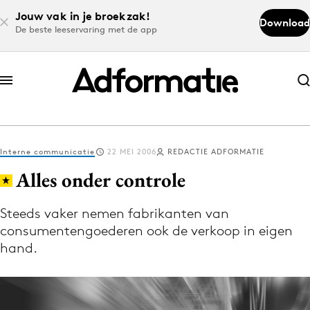
Jouw vak in je broekzak!
Download
De beste leeservaring met de app
Abonneer nu
Abonneer nu
Interne communicatie
22 MEI 2006
REDACTIE ADFORMATIE
Log in
Alles onder controle
Steeds vaker nemen fabrikanten van
Download de app
consumentengoederen ook de verkoop in eigen
Volg het laatste nieuws via de Adformatie
hand.
Nieuws app