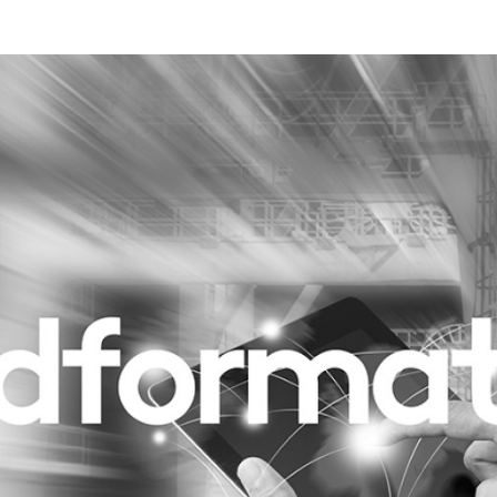
Programmatic
ering
Purpose Marketing
keting
Reputatie & crisis
nicatie