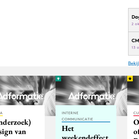
Da
2 o
CM
13 
Beki
IA
INTERNE
CU
COMMUNICATIE
nderzoek)
O
Het
sign van
o
weekendeffect