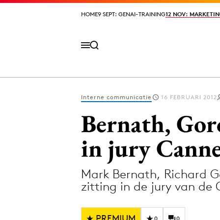
HOME
HOME
9 SEPT: GENAI-TRAINING
9 SEPT: GENAI-TRAINING
12 NOV: MARKETIN
12 NOV: MARKETIN
Interne communicatie
16 FEBRUARI 2012
Volg het laatste nieuws via de Adformatie N
Bernath, Gor
in jury Canne
Topics
Mark Bernath, Richard 
Artificial Intelligence
Design
zitting in de jury van d
Bureaus
Digital transf
Campagnes
Diversiteit
PREMIUM
0
0