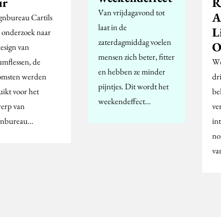
ur
R
Van vrijdagavond tot
A
gnbureau Cartils
laat in de
L
 onderzoek naar
zaterdagmiddag voelen
O
design van
mensen zich beter, fitter
umflessen, de
We
en hebben ze minder
omsten werden
dr
pijntjes. Dit wordt het
uikt voor het
be
weekendeffect…
erp van
ve
gnbureau…
in
no
va