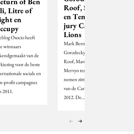
eturn of Ben
Roof, Strooy
li, Litre of
en Ten Dam in
ight en
jury Cannes
ccupy
Lions
blog Osocio heeft
Mark Bernath, Richard
ie winnaars
Gorodecky, André
kendgemaakt van de
Roof, Marq Strooy en
rkiezing voor de beste
Mervyn ten Dam
ternationale sociale en
nemen zitting in de jury
n-profit campagnes
van de Cannes Lions
n 2011.
2012. De…