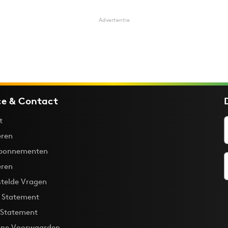
Advertentie
ce & Contact
t
ren
bonnementen
eren
stelde Vragen
y Statement
 Statement
ne Voorwaarden