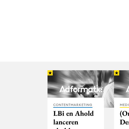
CONTENTMARKETING
MED
LBi en Ahold
(O
lanceren
De