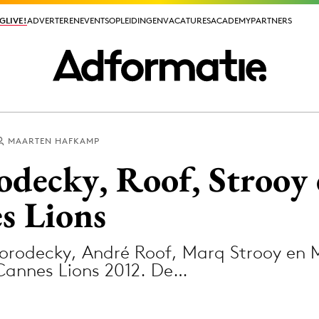
GLIVE!
GLIVE!
ADVERTEREN
ADVERTEREN
EVENTS
EVENTS
OPLEIDINGEN
OPLEIDINGEN
VACATURES
VACATURES
ACADEMY
ACADEMY
PARTNERS
PARTNERS
MAARTEN HAFKAMP
ieuws app
odecky, Roof, Stroo
s Lions
Gorodecky, André Roof, Marq Strooy en
Media
e Cannes Lions 2012. De…
ormation
Merkstrategie
PR