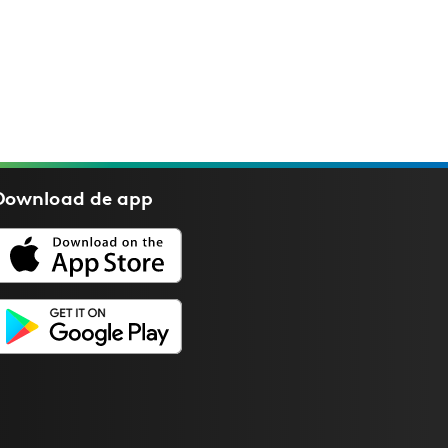
Download de
app