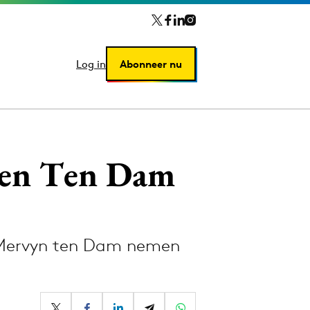
Log in
Log in
Abonneer nu
Abonneer nu
y en Ten Dam
 Mervyn ten Dam nemen