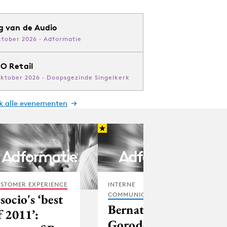
g van de Audio
ktober 2026 · Adformatie
O Retail
oktober 2026 · Doopsgezinde Singelkerk
jk alle evenementen
STOMER EXPERIENCE
INTERNE
COMMUNICATIE
socio's ‘best
Bernath,
f 2011’:
Gorodecky,