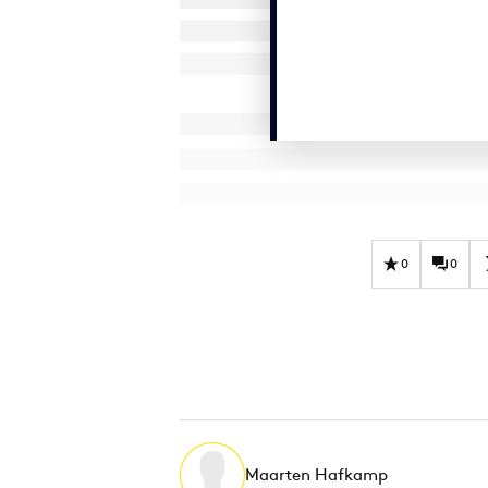
0
0
Maarten Hafkamp