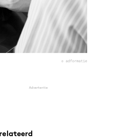
© adformatie
Advertentie
relateerd