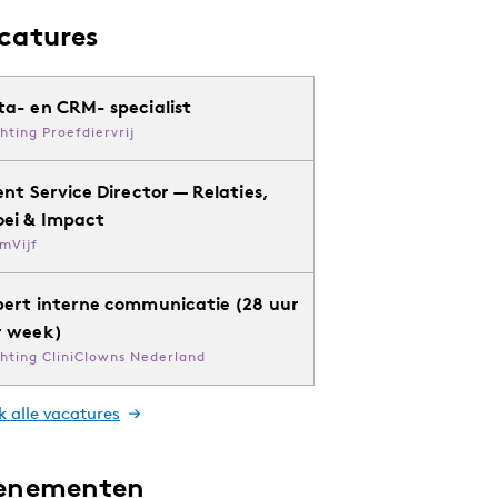
catures
ta- en CRM- specialist
chting Proefdiervrij
ent Service Director — Relaties,
oei & Impact
mVijf
pert interne communicatie (28 uur
r week)
chting CliniClowns Nederland
k alle vacatures
enementen