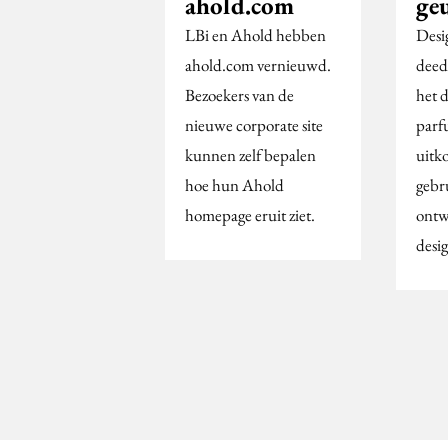
ahold.com
ge
LBi en Ahold hebben
Desi
ahold.com vernieuwd.
deed
Bezoekers van de
het 
nieuwe corporate site
parf
kunnen zelf bepalen
uitk
hoe hun Ahold
gebr
homepage eruit ziet.
ontw
desi