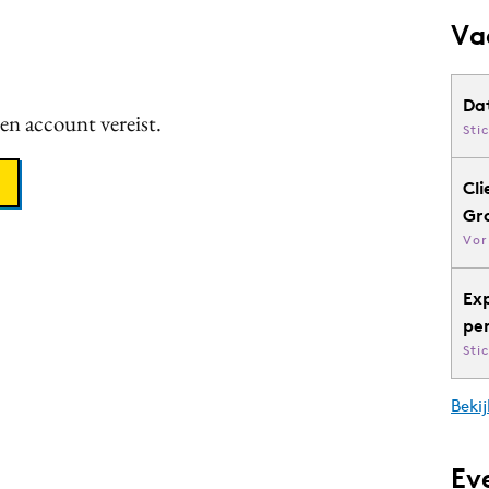
Va
Da
een account vereist.
Sti
Cli
Gr
Vor
Ex
pe
Sti
Bekij
Ev