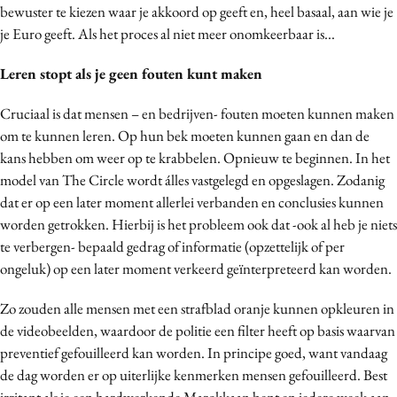
bewuster te kiezen waar je akkoord op geeft en, heel basaal, aan wie je
je Euro geeft. Als het proces al niet meer onomkeerbaar is...
Leren stopt als je geen fouten kunt maken
Cruciaal is dat mensen – en bedrijven- fouten moeten kunnen maken
om te kunnen leren. Op hun bek moeten kunnen gaan en dan de
kans hebben om weer op te krabbelen. Opnieuw te beginnen. In het
model van The Circle wordt álles vastgelegd en opgeslagen. Zodanig
dat er op een later moment allerlei verbanden en conclusies kunnen
worden getrokken. Hierbij is het probleem ook dat -ook al heb je niets
te verbergen- bepaald gedrag of informatie (opzettelijk of per
ongeluk) op een later moment verkeerd geïnterpreteerd kan worden.
Zo zouden alle mensen met een strafblad oranje kunnen opkleuren in
de videobeelden, waardoor de politie een filter heeft op basis waarvan
preventief gefouilleerd kan worden. In principe goed, want vandaag
de dag worden er op uiterlijke kenmerken mensen gefouilleerd. Best
irritant als je een hardwerkende Marokkaan bent en iedere week aan