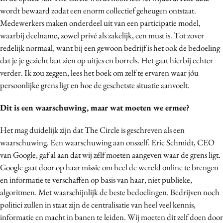
wordt bewaard zodat een enorm collectief geheugen ontstaat.
Medewerkers maken onderdeel uit van een participatie model,
waarbij deelname, zowel privé als zakelijk, een must is. Tot zover
redelijk normaal, want bij een gewoon bedrijf is het ook de bedoeling
dat je je gezicht laat zien op uitjes en borrels. Het gaat hierbij echter
verder. Ik zou zeggen, lees het boek om zelf te ervaren waar jóu
persoonlijke grens ligt en hoe de geschetste situatie aanvoelt.
Dit is een waarschuwing, maar wat moeten we ermee?
Het mag duidelijk zijn dat The Circle is geschreven als een
waarschuwing. Een waarschuwing aan onszelf. Eric Schmidt, CEO
van Google, gaf al aan dat wij zélf moeten aangeven waar de grens ligt.
Google gaat door op haar missie om heel de wereld online te brengen
en informatie te verschaffen op basis van haar, niet publieke,
algoritmen. Met waarschijnlijk de beste bedoelingen. Bedrijven noch
politici zullen in staat zijn de centralisatie van heel veel kennis,
informatie en macht in banen te leiden. Wij moeten dit zelf doen door