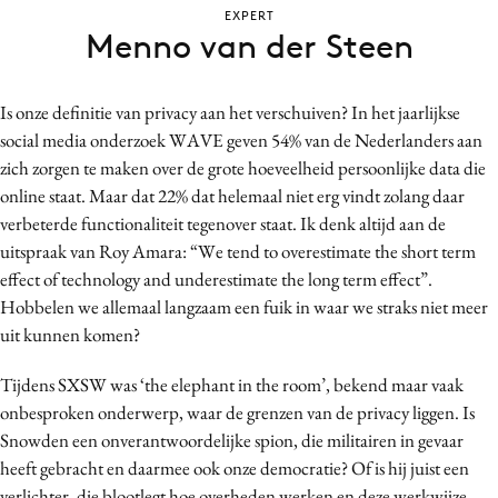
EXPERT
Bureaus
Menno van der Steen
Campagnes
Carriere
Is onze definitie van privacy aan het verschuiven? In het jaarlijkse
Contentmarketing
social media onderzoek WAVE geven 54% van de Nederlanders aan
Craft
zich zorgen te maken over de grote hoeveelheid persoonlijke data die
Customer Experience
online staat. Maar dat 22% dat helemaal niet erg vindt zolang daar
Data & Insights
verbeterde functionaliteit tegenover staat. Ik denk altijd aan de
uitspraak van Roy Amara: “We tend to overestimate the short term
Design
effect of technology and underestimate the long term effect”.
Digital transformation
Hobbelen we allemaal langzaam een fuik in waar we straks niet meer
Diversiteit
uit kunnen komen?
Effectiviteit
Tijdens SXSW was ‘the elephant in the room’, bekend maar vaak
Gedragsverandering
onbesproken onderwerp, waar de grenzen van de privacy liggen. Is
Influencer marketing
Snowden een onverantwoordelijke spion, die militairen in gevaar
Interne communicatie
heeft gebracht en daarmee ook onze democratie? Of is hij juist een
Martech
verlichter, die blootlegt hoe overheden werken en deze werkwijze