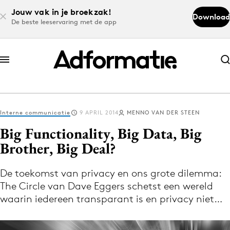
Jouw vak in je broekzak!
Download
De beste leeservaring met de app
Abonneer nu
Abonneer nu
Interne communicatie
9 APRIL 2014
MENNO VAN DER STEEN
Log in
Big Functionality, Big Data, Big
Brother, Big Deal?
Download de app
Volg het laatste nieuws via de Adformatie
De toekomst van privacy en ons grote dilemma:
The Circle van Dave Eggers schetst een wereld
Nieuws app
waarin iedereen transparant is en privacy niet…