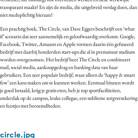
Media
transparant maakt? En zijn de media, die uitgebreid verslag doen, dan
niet medeplichtig hieraan?
Merkstrategie
PR
Een prachtig boek, The Circle, van Dave Eggers beschrijft een ‘what
Programmatic
if’ scenario dat zeer aannemelijk en geloofwaardig overkomt. Google,
Purpose Marketing
Facebook, Twitter, Amazon en Apple vormen daarin één gefuseerd
bedrijf met daarbij honderden start-ups die al in prematuur stadium
Reputatie & crisis
worden overgenomen. Het bedrijf heet The Circle en combineert
mail, social media, aankoopgedrag en banking data van haar
gebruikers. Een zeer populair bedrijf, waar alleen de ‘happy & smart
few’ een kans maken om te kunnen werken. Eenmaal binnen wordt
je goed betaald, krijg je gratis eten, heb je top sportfaciliteiten,
onderdak op de campus, leuke collegae, een sublieme zorgverzekering
en feestjes met beroemdheden.
circle.jpg