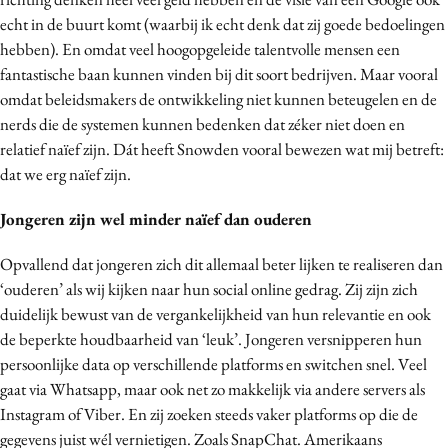
echt in de buurt komt (waarbij ik echt denk dat zij goede bedoelingen
hebben). En omdat veel hoogopgeleide talentvolle mensen een
fantastische baan kunnen vinden bij dit soort bedrijven. Maar vooral
omdat beleidsmakers de ontwikkeling niet kunnen beteugelen en de
nerds die de systemen kunnen bedenken dat zéker niet doen en
relatief naïef zijn. Dát heeft Snowden vooral bewezen wat mij betreft:
dat we erg naïef zijn.
Jongeren zijn wel minder naïef dan ouderen
Opvallend dat jongeren zich dit allemaal beter lijken te realiseren dan
‘ouderen’ als wij kijken naar hun social online gedrag. Zij zijn zich
duidelijk bewust van de vergankelijkheid van hun relevantie en ook
de beperkte houdbaarheid van ‘leuk’. Jongeren versnipperen hun
persoonlijke data op verschillende platforms en switchen snel. Veel
gaat via Whatsapp, maar ook net zo makkelijk via andere servers als
Instagram of Viber. En zij zoeken steeds vaker platforms op die de
gegevens juist wél vernietigen. Zoals SnapChat. Amerikaans