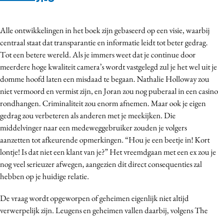
Alle ontwikkelingen in het boek zijn gebaseerd op een visie, waarbij
centraal staat dat transparantie en informatie leidt tot beter gedrag.
Tot een betere wereld. Als je immers weet dat je continue door
meerdere hoge kwaliteit camera’s wordt vastgelegd zul je het wel uit je
domme hoofd laten een misdaad te begaan. Nathalie Holloway zou
niet vermoord en vermist zijn, en Joran zou nog puberaal in een casino
rondhangen. Criminaliteit zou enorm afnemen. Maar ook je eigen
gedrag zou verbeteren als anderen met je meekijken. Die
middelvinger naar een medeweggebruiker zouden je volgers
aanzetten tot afkeurende opmerkingen. “Hou je een beetje in! Kort
lontje! Is dat niet een klant van je?” Het vreemdgaan met een ex zou je
nog veel serieuzer afwegen, aangezien dit direct consequenties zal
hebben op je huidige relatie.
De vraag wordt opgeworpen of geheimen eigenlijk niet altijd
verwerpelijk zijn. Leugens en geheimen vallen daarbij, volgens The