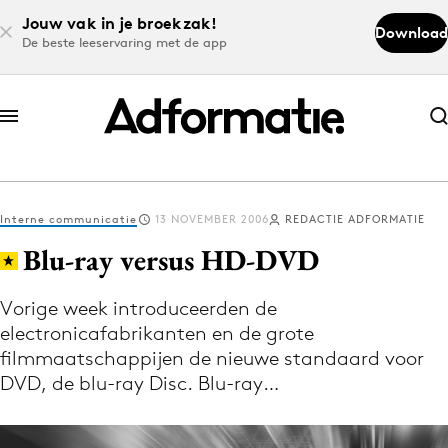
Jouw vak in je broekzak!
Download
De beste leeservaring met de app
Abonneer nu
Abonneer nu
Interne communicatie
13 NOVEMBER 2006
REDACTIE ADFORMATIE
Log in
Blu-ray versus HD-DVD
Vorige week introduceerden de
Download de app
electronicafabrikanten en de grote
Volg het laatste nieuws via de Adformatie
filmmaatschappijen de nieuwe standaard voor
Nieuws app
DVD, de blu-ray Disc. Blu-ray…