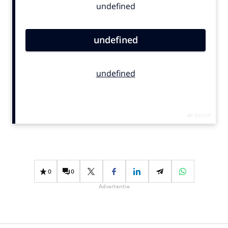
Bureaus
Campagnes
Carriere
Contentmarketing
Craft
Customer Experience
Data & Insights
Design
Digital transformation
Diversiteit
Effectiviteit
0
0
Gedragsverandering
Advertentie
Influencer marketing
Interne communicatie
Martech