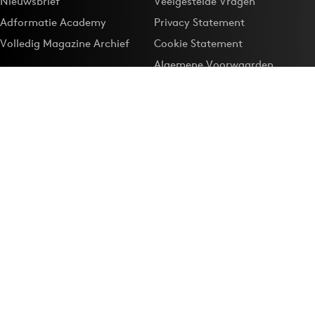
Nieuwsbrief
Veelgestelde Vragen
Adformatie Academy
Privacy Statement
Volledig Magazine Archief
Cookie Statement
Algemene Voorwaarden
Onze app
Maak Adformatie.nl je
Google-favoriet
Privacyinstellingen
Download de
Adformatie Nieuws App