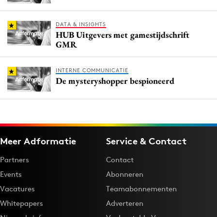
DATA & INSIGHTS
HUB Uitgevers met gamestijdschrift
GMR
INTERNE COMMUNICATIE
De mysteryshopper bespioneerd
Meer Adformatie
Service & Contact
Partners
Contact
Events
Abonneren
Vacatures
Teamabonnementen
Whitepapers
Adverteren