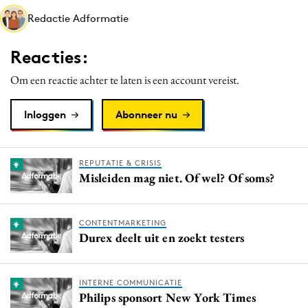
Media
Redactie Adformatie
Merkstrategie
Reacties:
PR
Programmatic
Om een reactie achter te laten is een account vereist.
Purpose Marketing
Inloggen
Abonneer nu
Reputatie & crisis
REPUTATIE & CRISIS
Misleiden mag niet. Of wel? Of soms?
CONTENTMARKETING
Durex deelt uit en zoekt testers
INTERNE COMMUNICATIE
Philips sponsort New York Times