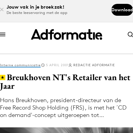
Jouw vak in je broekzak!
Download
De beste leeservaring met de app
Abonneer nu
Abonneer nu
Interne communicatie
5 APRIL 2001
REDACTIE ADFORMATIE
Log in
Breukhoven NT's Retailer van het
Jaar
Download de app
Volg het laatste nieuws via de Adformatie
Hans Breukhoven, president-directeur van de
Free Record Shop Holding (FRS), is met het ´CD
Nieuws app
on demand'-concept uitgeroepen tot…