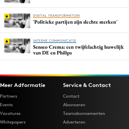
DIGITAL TRANSFORMATION
'Politieke partijen zijn slechte merken'
INTERNE COMMUNICATIE
Senseo Crema: een twijfelachtig huwelijk
van DE en Philips
Meer Adformatie
Service & Contact
Partners
Contact
Events
Abonneren
Vacatures
Teamabonnementen
Whitepapers
Adverteren