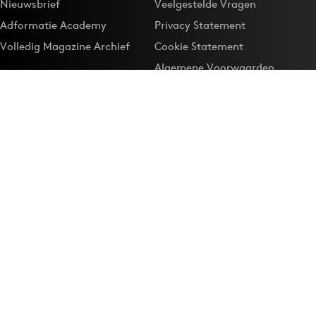
Nieuwsbrief
Veelgestelde Vragen
Adformatie Academy
Privacy Statement
Volledig Magazine Archief
Cookie Statement
Algemene Voorwaarden
Onze app
Maak Adformatie.nl je
Google-favoriet
Privacyinstellingen
Download de
Adformatie Nieuws App