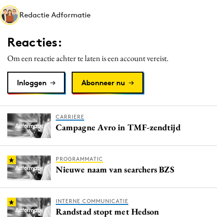
Media
Redactie Adformatie
Merkstrategie
Reacties:
PR
Programmatic
Om een reactie achter te laten is een account vereist.
Purpose Marketing
Inloggen
Abonneer nu
Reputatie & crisis
CARRIERE
Campagne Avro in TMF-zendtijd
PROGRAMMATIC
Nieuwe naam van searchers BZS
INTERNE COMMUNICATIE
Randstad stopt met Hedson