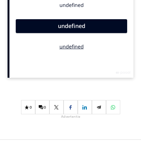
Bureaus
Campagnes
Carriere
Contentmarketing
Craft
Customer Experience
Data & Insights
Design
Digital transformation
Diversiteit
Effectiviteit
0
0
Gedragsverandering
Advertentie
Influencer marketing
Interne communicatie
Martech