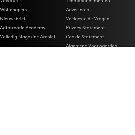
Vacatures
Teamabonnementen
Whitepapers
Adverteren
Nieuwsbrief
Veelgestelde Vragen
Adformatie Academy
Privacy Statement
Volledig Magazine Archief
Cookie Statement
Algemene Voorwaarden
Onze app
Maak Adformatie.nl je
Google-favoriet
Privacyinstellingen
Download de
Adformatie Nieuws App