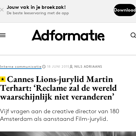
Jouw vak in je broekzak!
Download
De beste leeservaring met de app
Abonneer nu
Abonneer nu
Interne communicatie
18 JUNI 2015
NILS ADRIAANS
Log in
Cannes Lions-jurylid Martin
Terhart: ‘Reclame zal de wereld
waarschijnlijk niet veranderen’
Download de app
Volg het laatste nieuws via de Adformatie
Vijf vragen aan de creative director van 180
Nieuws app
Amsterdam als aanstaand Film-jurylid.