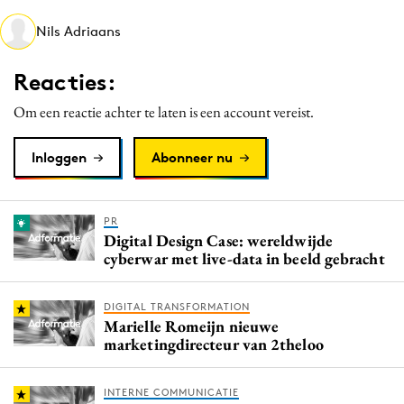
Media
Nils Adriaans
Merkstrategie
PR
Reacties:
Programmatic
Om een reactie achter te laten is een account vereist.
Purpose Marketing
Reputatie & crisis
Inloggen
Abonneer nu
PR
Digital Design Case: wereldwijde
cyberwar met live-data in beeld gebracht
DIGITAL TRANSFORMATION
Marielle Romeijn nieuwe
marketingdirecteur van 2theloo
INTERNE COMMUNICATIE