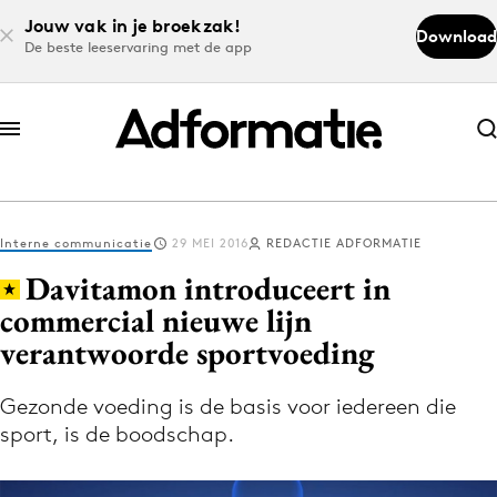
Jouw vak in je broekzak!
Download
De beste leeservaring met de app
Abonneer nu
Abonneer nu
Interne communicatie
29 MEI 2016
REDACTIE ADFORMATIE
Log in
Davitamon introduceert in
commercial nieuwe lijn
verantwoorde sportvoeding
Download de app
Volg het laatste nieuws via de Adformatie
Gezonde voeding is de basis voor iedereen die
Nieuws app
sport, is de boodschap.