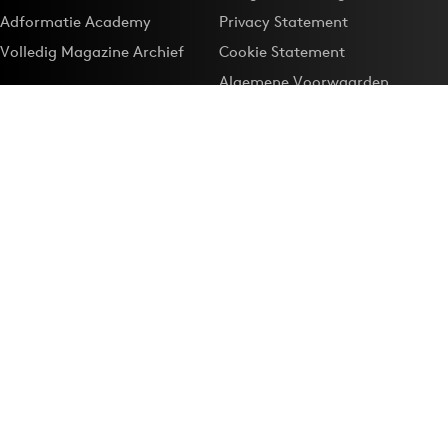
Adformatie Academy
Privacy Statement
Volledig Magazine Archief
Cookie Statement
Algemene Voorwaarden
Onze app
Maak Adformatie.nl je
Google-favoriet
Privacyinstellingen
Download de
Adformatie Nieuws App