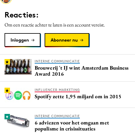
Media
Reacties:
Merkstrategie
Om een reactie achter te laten is een account vereist.
PR
Programmatic
Inloggen
Abonneer nu
Purpose Marketing
Reputatie & crisis
INTERNE COMMUNICATIE
Brouwerij 't IJ wint Amsterdam Business
Award 2016
INFLUENCER MARKETING
Spotify zette 1,95 miljard om in 2015
INTERNE COMMUNICATIE
6 adviezen voor het omgaan met
populisme in crisissituaties