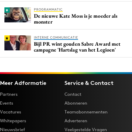
PROGRAMMATIC
De nieuwe Kate Moss is je moeder als
monster
INTERNE COMMUNICATIE
Bijl PR wint gouden Sabre Award met
campagne 'Hartslag van het Legioen'
Meer Adformatie
Service & Contact
Partners
Contact
Events
Abonneren
Vacatures
Teamabonnementen
Whitepapers
Adverteren
Nieuwsbrief
Veelgestelde Vragen