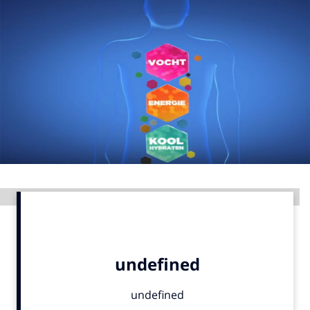
Menu
Home
9 sept: GenAI-training
12 nov: MarketingLive!
Adverteren
Events
Opleidingen
Advertentie
Vacatures
Academy
Partners
Topics
Artificial Intelligence