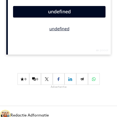
Bureaus
Campagnes
Carriere
Contentmarketing
Craft
Customer Experience
Data & Insights
Design
Digital transformation
Diversiteit
0
0
Effectiviteit
Advertentie
Gedragsverandering
Influencer marketing
Interne communicatie
Martech
Redactie Adformatie