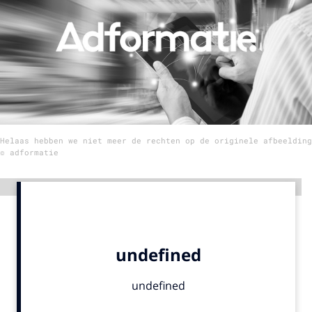
Menu
Home
9 sept: GenAI-training
12 nov: MarketingLive!
Helaas hebben we niet meer de rechten op de originele afbeelding
Adverteren
© adformatie
Events
Opleidingen
Advertentie
Vacatures
Academy
Partners
Topics
Artificial Intelligence