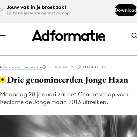
Jouw vak in je broekzak!
Download
De beste leeservaring met de app
Abonneer nu
Abonneer nu
Interne communicatie
25 JANUARI 2013
EEN AUTEUR
Log in
Drie genomineerden Jonge Haan
Maandag 28 januari zal het Genootschap voor
Download de app
Reclame de Jonge Haan 2013 uitreiken.
Volg het laatste nieuws via de Adformatie
Nieuws app