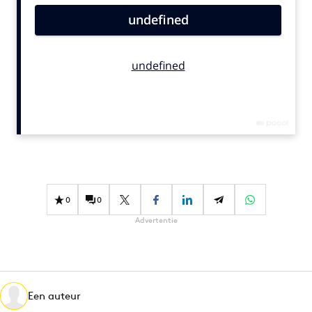
Bureaus
Campagnes
Carriere
Contentmarketing
Craft
Customer Experience
Data & Insights
Design
Digital transformation
0
0
Diversiteit
Advertentie
Effectiviteit
Gedragsverandering
Influencer marketing
Interne communicatie
Een auteur
Martech