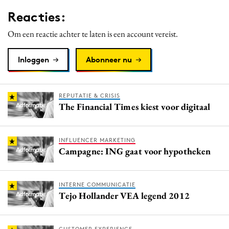
Media
Reacties:
Merkstrategie
Om een reactie achter te laten is een account vereist.
PR
Programmatic
Inloggen
Abonneer nu
Purpose Marketing
Reputatie & crisis
REPUTATIE & CRISIS
The Financial Times kiest voor digitaal
INFLUENCER MARKETING
Campagne: ING gaat voor hypotheken
INTERNE COMMUNICATIE
Tejo Hollander VEA legend 2012