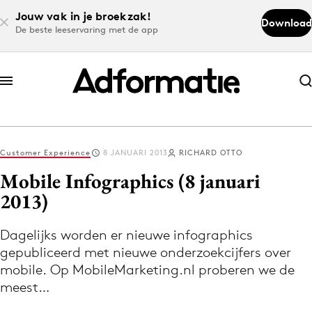
Jouw vak in je broekzak!
Download
De beste leeservaring met de app
Abonneer nu
Abonneer nu
Customer Experience
8 JANUARI 2013
RICHARD OTTO
Log in
Mobile Infographics (8 januari
2013)
Download de app
Volg het laatste nieuws via de Adformatie
Dagelijks worden er nieuwe infographics
gepubliceerd met nieuwe onderzoekcijfers over
Nieuws app
mobile. Op MobileMarketing.nl proberen we de
meest…