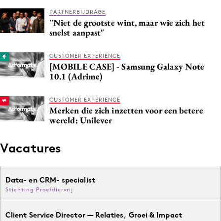
Media
PARTNERBIJDRAGE
''Niet de grootste wint, maar wie zich het
Merkstrategie
snelst aanpast"
PR
Programmatic
CUSTOMER EXPERIENCE
[MOBILE CASE] - Samsung Galaxy Note
Purpose Marketing
10.1 (Adrime)
Reputatie & crisis
CUSTOMER EXPERIENCE
Merken die zich inzetten voor een betere
wereld: Unilever
Vacatures
Data- en CRM- specialist
Stichting Proefdiervrij
Client Service Director — Relaties, Groei & Impact