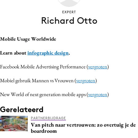
Bureaus
EXPERT
Campagnes
Richard Otto
Carriere
Contentmarketing
Mobile Usage Worldwide
Craft
Customer Experience
Learn about
infographic design
.
Data & Insights
Facebook Mobile Advertising Performance (
vergroten
)
Design
Digital transformation
Mobiel gebruik Mannen vs Vrouwen (
vergroten
)
Diversiteit
New World of next generation mobile apps (
vergroten
)
Effectiviteit
Gerelateerd
Gedragsverandering
Influencer marketing
PARTNERBIJDRAGE
Van pitch naar vertrouwen: zo overtuig je de
Interne communicatie
boardroom
Martech