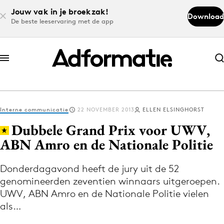
Jouw vak in je broekzak!
Download
De beste leeservaring met de app
Abonneer nu
Abonneer nu
Interne communicatie
22 NOVEMBER 2013
ELLEN ELSINGHORST
Log in
Dubbele Grand Prix voor UWV,
ABN Amro en de Nationale Politie
Download de app
Volg het laatste nieuws via de Adformatie
Donderdagavond heeft de jury uit de 52
genomineerden zeventien winnaars uitgeroepen.
Nieuws app
UWV, ABN Amro en de Nationale Politie vielen
als…