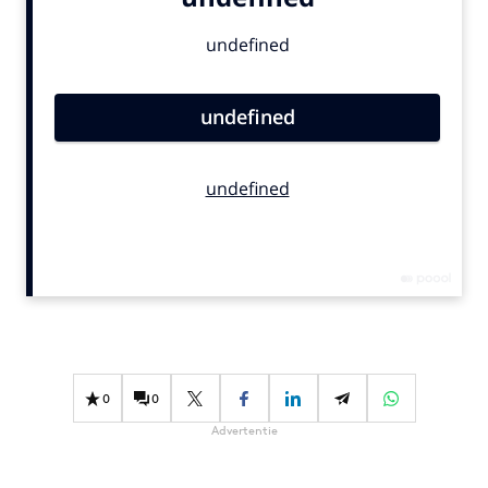
Bureaus
Campagnes
Carriere
Contentmarketing
Craft
Customer Experience
Data & Insights
Design
Digital transformation
Diversiteit
Effectiviteit
Gedragsverandering
0
0
Influencer marketing
Advertentie
Interne communicatie
Martech