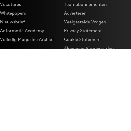
Vacatures
Teamabonnementen
Whitepapers
Adverteren
Nieuwsbrief
Veelgestelde Vragen
Adformatie Academy
Privacy Statement
Volledig Magazine Archief
Cookie Statement
Algemene Voorwaarden
Onze app
Maak Adformatie.nl je
Google-favoriet
Privacyinstellingen
Download de
Adformatie Nieuws App