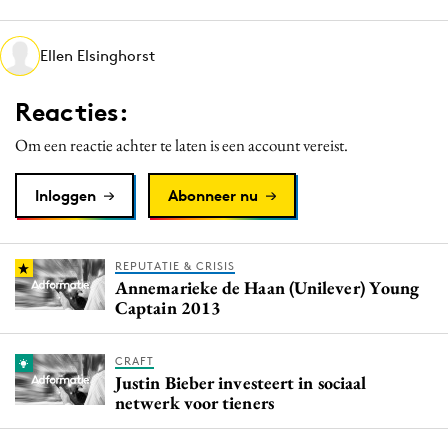
Media
Merkstrategie
Ellen Elsinghorst
PR
Reacties:
Programmatic
Purpose Marketing
Om een reactie achter te laten is een account vereist.
Reputatie & crisis
Inloggen
Abonneer nu
REPUTATIE & CRISIS
Annemarieke de Haan (Unilever) Young
Captain 2013
CRAFT
Justin Bieber investeert in sociaal
netwerk voor tieners