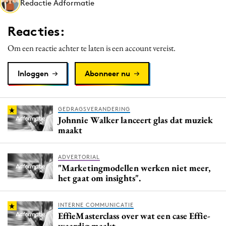
Redactie Adformatie
Media
Merkstrategie
Reacties:
PR
Om een reactie achter te laten is een account vereist.
Programmatic
Purpose Marketing
Inloggen
Abonneer nu
Reputatie & crisis
GEDRAGSVERANDERING
Johnnie Walker lanceert glas dat muziek
maakt
ADVERTORIAL
"Marketingmodellen werken niet meer,
het gaat om insights".
INTERNE COMMUNICATIE
EffieMasterclass over wat een case Effie-
waardig maakt