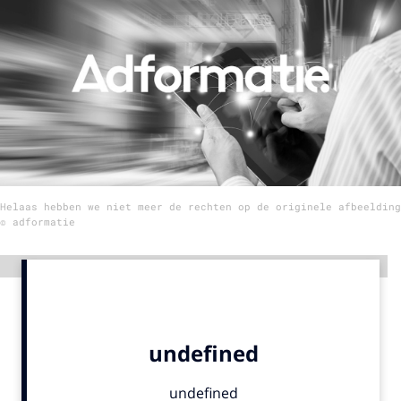
Menu
Home
9 sept: GenAI-training
12 nov: MarketingLive!
Adverteren
Helaas hebben we niet meer de rechten op de originele afbeelding
Events
© adformatie
Opleidingen
Vacatures
Advertentie
Academy
Partners
Topics
Artificial Intelligence