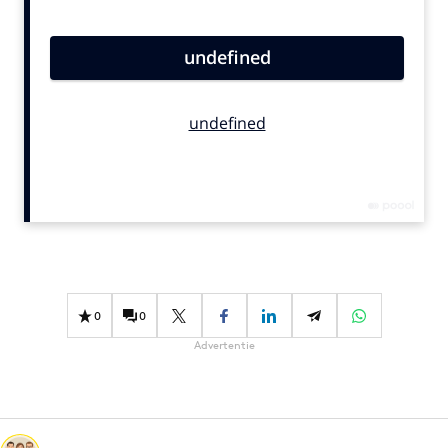
Bureaus
Campagnes
Carriere
Contentmarketing
Craft
Customer Experience
Data & Insights
Design
Digital transformation
Diversiteit
0
0
Effectiviteit
Advertentie
Gedragsverandering
Influencer marketing
Interne communicatie
Martech