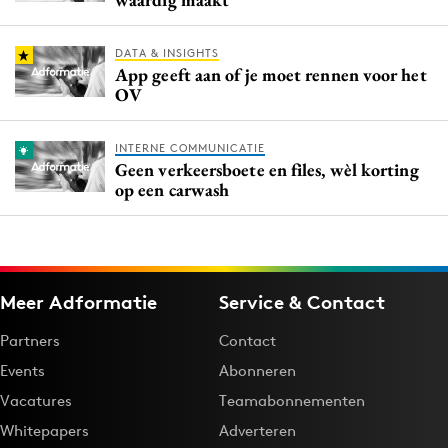
DATA & INSIGHTS
App geeft aan of je moet rennen voor het
OV
INTERNE COMMUNICATIE
Geen verkeersboete en files, wèl korting
op een carwash
Meer Adformatie
Service & Contact
Partners
Contact
Events
Abonneren
Vacatures
Teamabonnementen
Whitepapers
Adverteren