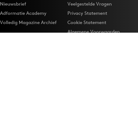
Nieuwsbrief
Veelgestelde Vragen
Adformatie Academy
Privacy Statement
Volledig Magazine Archief
Cookie Statement
Algemene Voorwaarden
Onze app
Maak Adformatie.nl je
Google-favoriet
Privacyinstellingen
Download de
Adformatie Nieuws App