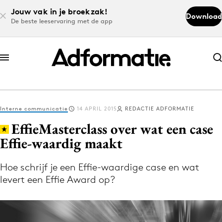
Jouw vak in je broekzak!
Download
De beste leeservaring met de app
Abonneer nu
Abonneer nu
Interne communicatie
14 APRIL 2015
REDACTIE ADFORMATIE
Log in
EffieMasterclass over wat een case
Effie-waardig maakt
Download de app
Volg het laatste nieuws via de Adformatie
Hoe schrijf je een Effie-waardige case en wat
levert een Effie Award op?
Nieuws app