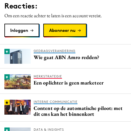
Reacties:
Media
Merkstrategie
Om een reactie achter te laten is een account vereist.
PR
Inloggen
Abonneer nu
Programmatic
Purpose Marketing
Reputatie & crisis
GEDRAGSVERANDERING
Wie gaat ABN Amro redden?
MERKSTRATEGIE
Een oplichter is geen marketeer
INTERNE COMMUNICATIE
Content op de automatische piloot: met
dit cms kan het binnenkort
DATA & INSIGHTS