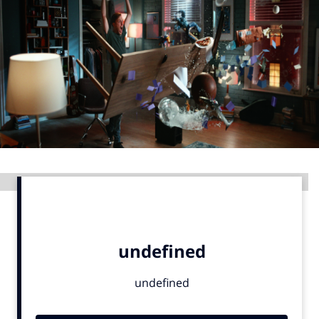
Menu
Home
9 sept: GenAI-training
12 nov: MarketingLive!
Adverteren
Events
Advertentie
Opleidingen
Vacatures
Academy
Partners
Topics
Artificial Intelligence