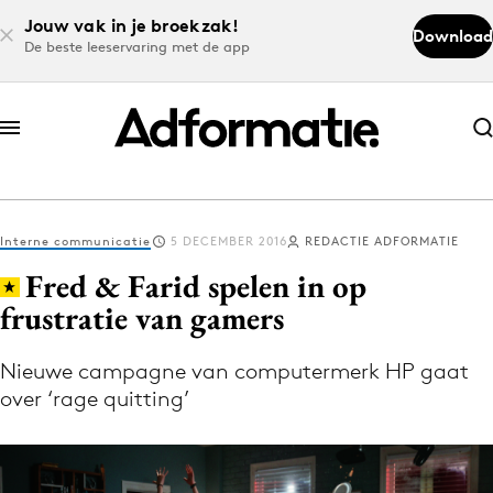
Jouw vak in je broekzak!
Download
De beste leeservaring met de app
Abonneer nu
Abonneer nu
Interne communicatie
5 DECEMBER 2016
REDACTIE ADFORMATIE
Log in
Fred & Farid spelen in op
frustratie van gamers
Download de app
Volg het laatste nieuws via de Adformatie
Nieuwe campagne van computermerk HP gaat
over ‘rage quitting’
Nieuws app