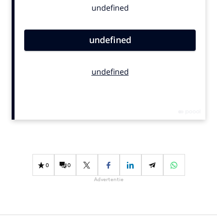
Bureaus
Campagnes
Carriere
Contentmarketing
Craft
Customer Experience
Data & Insights
Design
Digital transformation
Diversiteit
Effectiviteit
0
0
Gedragsverandering
Advertentie
Influencer marketing
Interne communicatie
Martech