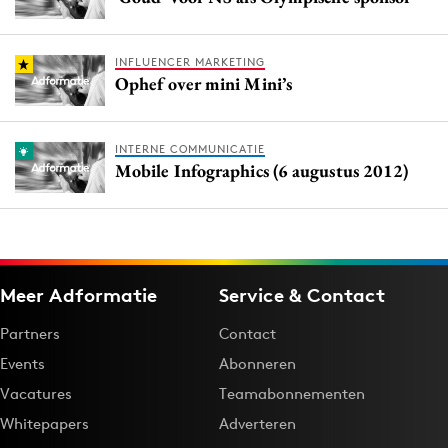
INFLUENCER MARKETING
Ophef over mini Mini’s
INTERNE COMMUNICATIE
Mobile Infographics (6 augustus 2012)
Meer Adformatie
Service & Contact
Partners
Contact
Events
Abonneren
Vacatures
Teamabonnementen
Whitepapers
Adverteren