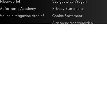
Nieuwsbrief
Veelgestelde Vragen
Adformatie Academy
Privacy Statement
Volledig Magazine Archief
Cookie Statement
Algemene Voorwaarden
Onze app
Maak Adformatie.nl je
Google-favoriet
Privacyinstellingen
Download de
Adformatie Nieuws App