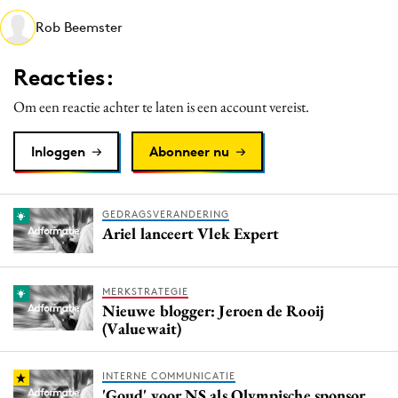
Media
Rob Beemster
Merkstrategie
Reacties:
PR
Programmatic
Om een reactie achter te laten is een account vereist.
Purpose Marketing
Inloggen
Abonneer nu
Reputatie & crisis
GEDRAGSVERANDERING
Ariel lanceert Vlek Expert
MERKSTRATEGIE
Nieuwe blogger: Jeroen de Rooij
(Valuewait)
INTERNE COMMUNICATIE
'Goud' voor NS als Olympische sponsor