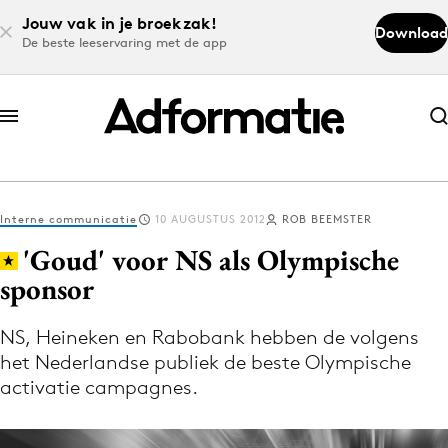
Jouw vak in je broekzak!
Download
De beste leeservaring met de app
Abonneer nu
Abonneer nu
Interne communicatie
10 AUGUSTUS 2012
ROB BEEMSTER
Log in
'Goud' voor NS als Olympische
sponsor
Download de app
Volg het laatste nieuws via de Adformatie
NS, Heineken en Rabobank hebben de volgens
het Nederlandse publiek de beste Olympische
Nieuws app
activatie campagnes.