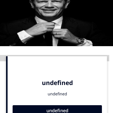
Menu
Home
9 sept: GenAI-training
12 nov: MarketingLive!
Adverteren
Advertentie
Events
Opleidingen
Vacatures
Academy
Partners
Topics
Artificial Intelligence