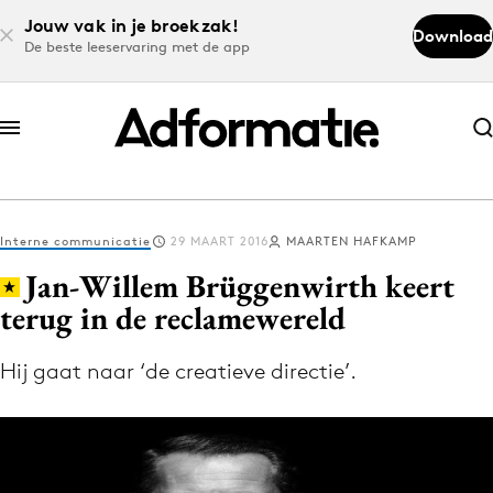
Jouw vak in je broekzak!
Download
De beste leeservaring met de app
Abonneer nu
Abonneer nu
Interne communicatie
29 MAART 2016
MAARTEN HAFKAMP
Log in
Jan-Willem Brüggenwirth keert
terug in de reclamewereld
Download de app
Volg het laatste nieuws via de Adformatie
Hij gaat naar ‘de creatieve directie’.
Nieuws app