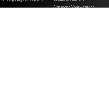
Algemene Voorwaarden
Onze app
Maak Adformatie.nl je
Google-favoriet
Privacyinstellingen
Download de
Adformatie Nieuws App