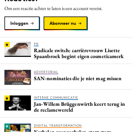
Media
Om een reactie achter te laten is een account vereist.
Merkstrategie
Inloggen
Abonneer nu
PR
Programmatic
Purpose Marketing
PR
Radicale switch: carrièrevrouw Lisette
Reputatie & crisis
Spaanbroek begint eigen cosmeticamerk
ADVERTORIAL
SAN-nominaties die je niet mag missen
INTERNE COMMUNICATIE
Jan-Willem Brüggenwirth keert terug in
de reclamewereld
DIGITAL TRANSFORMATION
Verhalen over verhalen, start story