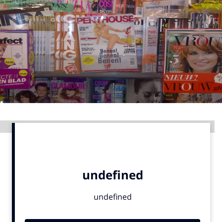
Menu
Home
9 sept: GenAI-training
12 nov: MarketingLive!
Adverteren
Events
Advertentie
Opleidingen
Vacatures
Academy
Partners
Topics
Artificial Intelligence