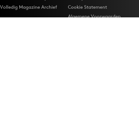
Volledig Magazine Archief
Cookie Statement
Algemene Voorwaarden
Onze app
Maak Adformatie.nl je
Google-favoriet
Privacyinstellingen
Download de
Adformatie Nieuws App