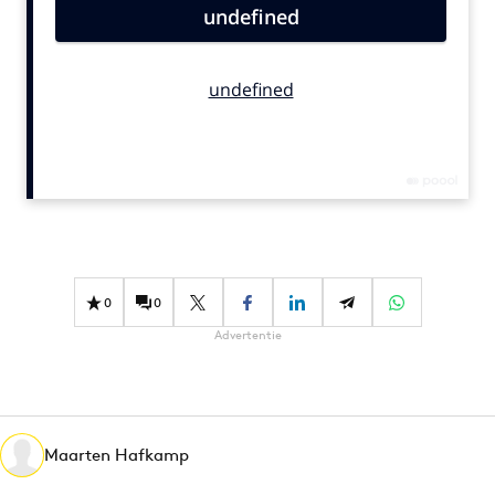
Bureaus
Campagnes
Carriere
Contentmarketing
Craft
Customer Experience
Data & Insights
Design
Digital transformation
0
0
Diversiteit
Advertentie
Effectiviteit
Gedragsverandering
Influencer marketing
Interne communicatie
Maarten Hafkamp
Martech