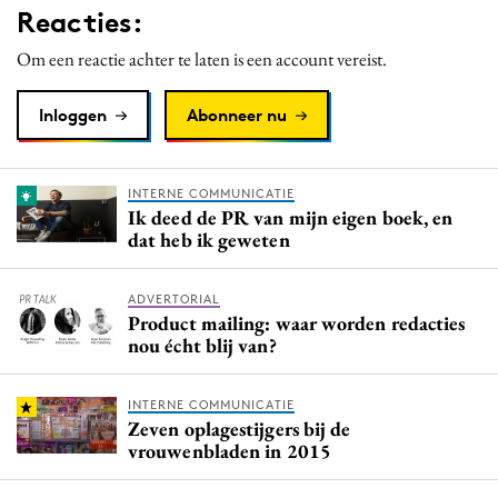
Reacties:
Media
Merkstrategie
Om een reactie achter te laten is een account vereist.
PR
Inloggen
Abonneer nu
Programmatic
Purpose Marketing
Reputatie & crisis
INTERNE COMMUNICATIE
Ik deed de PR van mijn eigen boek, en
dat heb ik geweten
ADVERTORIAL
Product mailing: waar worden redacties
nou écht blij van?
INTERNE COMMUNICATIE
Zeven oplagestijgers bij de
vrouwenbladen in 2015