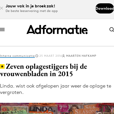
Jouw vak in je broekzak!
Download
De beste leeservaring met de app
Abonneer nu
Abonneer nu
Interne communicatie
25 MAART 2016
MAARTEN HAFKAMP
Log in
Zeven oplagestijgers bij de
vrouwenbladen in 2015
Download de app
Volg het laatste nieuws via de Adformatie
Linda. wist ook afgelopen jaar weer de oplage te
vergroten.
Nieuws app