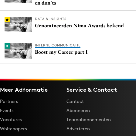
en don´ts
DATA & INSIGHTS
Genomineerden Nima Awards bekend
INTERNE COMMUNICATIE
Boost my Career part I
Meer Adformatie
Service & Contact
Partners
Contact
Events
Abonneren
Vacatures
Teamabonnementen
Whitepapers
Adverteren