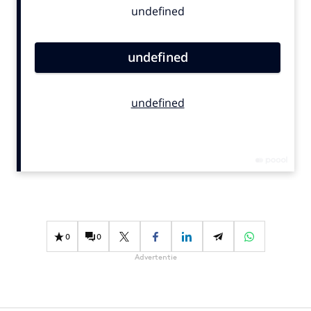
Bureaus
Campagnes
Carriere
Contentmarketing
Craft
Customer Experience
Data & Insights
Design
Digital transformation
Diversiteit
Effectiviteit
0
0
Gedragsverandering
Advertentie
Influencer marketing
Interne communicatie
Martech