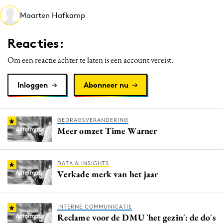
Media
Maarten Hafkamp
Merkstrategie
Reacties:
PR
Programmatic
Om een reactie achter te laten is een account vereist.
Purpose Marketing
Inloggen
Abonneer nu
Reputatie & crisis
GEDRAGSVERANDERING
Meer omzet Time Warner
DATA & INSIGHTS
Verkade merk van het jaar
INTERNE COMMUNICATIE
Reclame voor de DMU `het gezin´: de do´s