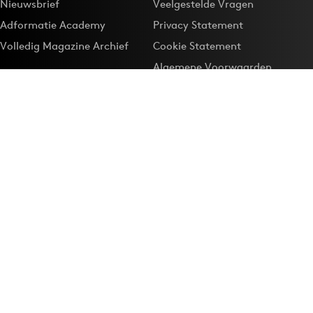
Nieuwsbrief
Veelgestelde Vragen
Adformatie Academy
Privacy Statement
Volledig Magazine Archief
Cookie Statement
Algemene Voorwaarden
Onze app
Maak Adformatie.nl je
Google-favoriet
Privacyinstellingen
Download de
Adformatie Nieuws App