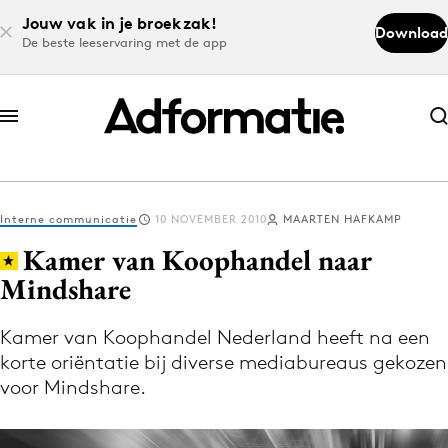
Jouw vak in je broekzak!
Download
De beste leeservaring met de app
Abonneer nu
Abonneer nu
Interne communicatie
10 NOVEMBER 2010
MAARTEN HAFKAMP
Log in
Kamer van Koophandel naar
Mindshare
Download de app
Volg het laatste nieuws via de Adformatie
Kamer van Koophandel Nederland heeft na een
korte oriëntatie bij diverse mediabureaus gekozen
Nieuws app
voor Mindshare.