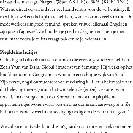
die aandacht vraagt. Nergens 행동( AKTIE) of 할인 (KORTING)...
Wat me direct opvalt is dat er veel aandacht is voor de verlichting; elk
merk lijkt wel een lichtplan te hebben, want daarin is veel variatie. De
medewerkers zijn goed getraind, spreken vrijwel allemaal Engels en
zijn passief agressief. Ze houden je goed in de gaten en laten je met
rust, maar zodra je ze iets vraagt pakken ze je helemaal in.
Piepkleine huisjes
Gelukkig heb ik ook mensen ontmoet die ervoor gestudeerd hebben.
Zoals Yvan van Dam, Global Strategist van Samsung. Hij werkt op het
hoofdkantoor in Gangnam en woont in een chique wijk van Seoul.
Zijn eerste, nogal ontnuchterende verklaring is: ‘Het is helemaal waar
dat beleving toevoegen aan het winkelen de (enige) toekomst voor
retail is, maar vergeet niet dat Koreanen meestal in piepkleine
appartementjes wonen waar opa en oma dominant aanwezig zijn. Ze
hebben dus niet zoveel aanmoediging nodig om de deur uit te gaan.’
We zullen er in Nederland dus nóg harder aan moeten trekken om ze