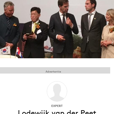
Menu
Home
9 sept: GenAI-training
12 nov: MarketingLive!
Adverteren
Events
Opleidingen
Advertentie
Vacatures
Academy
Partners
Topics
EXPERT
Lodewijk van der Peet
Artificial Intelligence