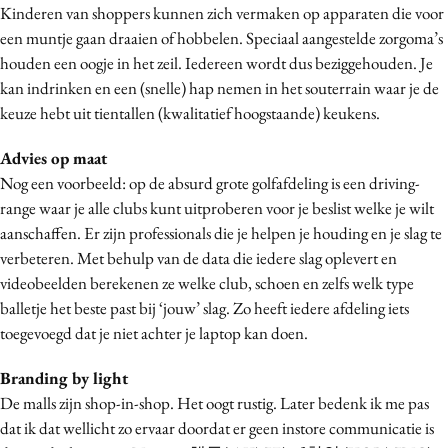
Kinderen van shoppers kunnen zich vermaken op apparaten die voor
een muntje gaan draaien of hobbelen. Speciaal aangestelde zorgoma’s
houden een oogje in het zeil. Iedereen wordt dus beziggehouden. Je
kan indrinken en een (snelle) hap nemen in het souterrain waar je de
keuze hebt uit tientallen (kwalitatief hoogstaande) keukens.
Advies op maat
Nog een voorbeeld: op de absurd grote golfafdeling is een driving-
range waar je alle clubs kunt uitproberen voor je beslist welke je wilt
aanschaffen. Er zijn professionals die je helpen je houding en je slag te
verbeteren. Met behulp van de data die iedere slag oplevert en
videobeelden berekenen ze welke club, schoen en zelfs welk type
balletje het beste past bij ‘jouw’ slag. Zo heeft iedere afdeling iets
toegevoegd dat je niet achter je laptop kan doen.
Branding by light
De malls zijn shop-in-shop. Het oogt rustig. Later bedenk ik me pas
dat ik dat wellicht zo ervaar doordat er geen instore communicatie is