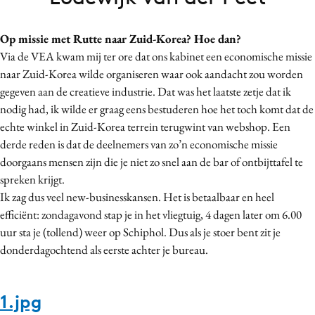
Bureaus
Campagnes
Op missie met Rutte naar Zuid-Korea? Hoe dan?
Via de VEA kwam mij ter ore dat ons kabinet een economische missie
Carriere
naar Zuid-Korea wilde organiseren waar ook aandacht zou worden
Contentmarketing
gegeven aan de creatieve industrie. Dat was het laatste zetje dat ik
Craft
nodig had, ik wilde er graag eens bestuderen hoe het toch komt dat de
Customer Experience
echte winkel in Zuid-Korea terrein terugwint van webshop. Een
Data & Insights
derde reden is dat de deelnemers van zo’n economische missie
doorgaans mensen zijn die je niet zo snel aan de bar of ontbijttafel te
Design
spreken krijgt.
Digital transformation
Ik zag dus veel new-businesskansen. Het is betaalbaar en heel
Diversiteit
efficiënt: zondagavond stap je in het vliegtuig, 4 dagen later om 6.00
Effectiviteit
uur sta je (tollend) weer op Schiphol. Dus als je stoer bent zit je
Gedragsverandering
donderdagochtend als eerste achter je bureau.
Influencer marketing
Interne communicatie
1.jpg
Martech