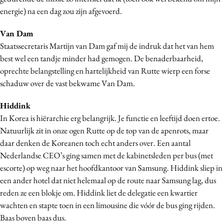
energie) na een dag zou zijn afgevoerd.
Van Dam
Staatssecretaris Martijn van Dam gaf mij de indruk dat het van hem
best wel een tandje minder had gemogen. De benaderbaarheid,
oprechte belangstelling en hartelijkheid van Rutte wierp een forse
schaduw over de vast bekwame Van Dam.
Hiddink
In Korea is hiërarchie erg belangrijk. Je functie en leeftijd doen ertoe.
Natuurlijk zit in onze ogen Rutte op de top van de apenrots, maar
daar denken de Koreanen toch echt anders over. Een aantal
Nederlandse CEO’s ging samen met de kabinetsleden per bus (met
escorte) op weg naar het hoofdkantoor van Samsung. Hiddink sliep in
een ander hotel dat niet helemaal op de route naar Samsung lag, dus
reden ze een blokje om. Hiddink liet de delegatie een kwartier
wachten en stapte toen in een limousine die vóór de bus ging rijden.
Baas boven baas dus.