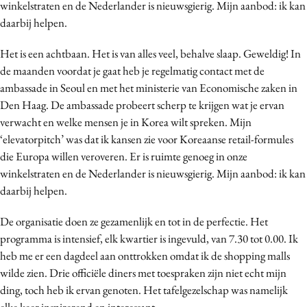
winkelstraten en de Nederlander is nieuwsgierig. Mijn aanbod: ik kan
daarbij helpen.
Het is een achtbaan. Het is van alles veel, behalve slaap. Geweldig! In
de maanden voordat je gaat heb je regelmatig contact met de
ambassade in Seoul en met het ministerie van Economische zaken in
Den Haag. De ambassade probeert scherp te krijgen wat je ervan
verwacht en welke mensen je in Korea wilt spreken. Mijn
‘elevatorpitch’ was dat ik kansen zie voor Koreaanse retail-formules
die Europa willen veroveren. Er is ruimte genoeg in onze
winkelstraten en de Nederlander is nieuwsgierig. Mijn aanbod: ik kan
daarbij helpen.
De organisatie doen ze gezamenlijk en tot in de perfectie. Het
programma is intensief, elk kwartier is ingevuld, van 7.30 tot 0.00. Ik
heb me er een dagdeel aan onttrokken omdat ik de shopping malls
wilde zien. Drie officiële diners met toespraken zijn niet echt mijn
ding, toch heb ik ervan genoten. Het tafelgezelschap was namelijk
elke keer inspirerend en interessant.