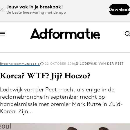
Jouw vak in je broekzak!
Download
De beste leeservaring met de app
Abonneer nu
Abonneer nu
Interne communicatie
22 OKTOBER 2016
LODEWIJK VAN DER PEET
Log in
Korea? WTF? Jij? Hoezo?
Lodewijk van der Peet mocht als enige in de
Download de app
reclamebranche in september mocht op
Volg het laatste nieuws via de Adformatie
handelsmissie met premier Mark Rutte in Zuid-
Nieuws app
Korea. Zijn…