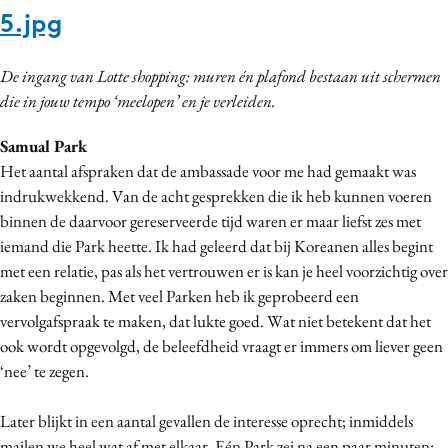
5.jpg
De ingang van Lotte shopping: muren én plafond bestaan uit schermen
die in jouw tempo ‘meelopen’ en je verleiden.
Samual Park
Het aantal afspraken dat de ambassade voor me had gemaakt was
indrukwekkend. Van de acht gesprekken die ik heb kunnen voeren
binnen de daarvoor gereserveerde tijd waren er maar liefst zes met
iemand die Park heette. Ik had geleerd dat bij Koreanen alles begint
met een relatie, pas als het vertrouwen er is kan je heel voorzichtig over
zaken beginnen. Met veel Parken heb ik geprobeerd een
vervolgafspraak te maken, dat lukte goed. Wat niet betekent dat het
ook wordt opgevolgd, de beleefdheid vraagt er immers om liever geen
‘nee’ te zegen.
Later blijkt in een aantal gevallen de interesse oprecht; inmiddels
mailen we heel wat af met elkaar. Eén Park zei na een paar minuten: