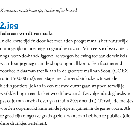
Media
Koreaans visitekaartje, inclusief usb-stick.
Merkstrategie
2.jpg
PR
Iedereen wordt vermaakt
Programmatic
In die korte tijd én door het overladen programma is het natuurlijk
Purpose Marketing
onmogelijk om met eigen ogen alles te zien. Mijn eerste observatie is
Reputatie & crisis
nogal voor-de-hand-liggend: ze voegen beleving toe aan de winkels
waardoor je graag naar de shopping-mall komt. Een fascinerend
voorbeeld daarvan trof ik aan in de grootste mall van Seoul (COEX,
ruim 150.000 m2): een etage met duizenden lockers tussen de
kledingoutlets. Je kan in een nieuwe outfit gaan stappen terwijl je
werkkleding in een locker wordt bewaard. De volgende dag beslis je
pas of je tot aanschaf over gaat (ruim 80% doet dat). Terwijl de meisjes
worden opgemaakt kunnen de jongens gamen in de game-room. Als
ze goed zijn mogen ze gratis spelen, want dan hebben ze publiek (die
dure drankjes bestellen).