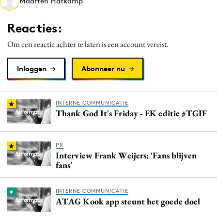
Maarten Hafkamp
Media
Merkstrategie
Reacties:
PR
Om een reactie achter te laten is een account vereist.
Programmatic
Purpose Marketing
Inloggen
Abonneer nu
Reputatie & crisis
INTERNE COMMUNICATIE
Thank God It's Friday - EK editie #TGIF
PR
Interview Frank Weijers: 'Fans blijven
fans'
INTERNE COMMUNICATIE
ATAG Kook app steunt het goede doel