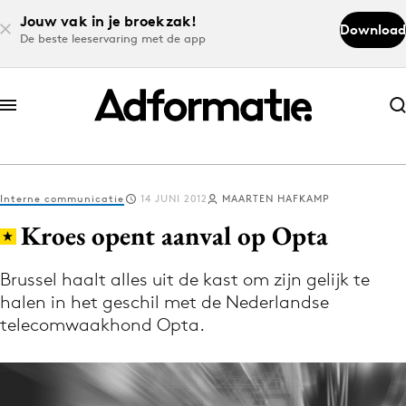
Jouw vak in je broekzak!
Download
De beste leeservaring met de app
Abonneer nu
Abonneer nu
Interne communicatie
14 JUNI 2012
MAARTEN HAFKAMP
Log in
Kroes opent aanval op Opta
Brussel haalt alles uit de kast om zijn gelijk te
Download de app
halen in het geschil met de Nederlandse
Volg het laatste nieuws via de Adformatie
telecomwaakhond Opta.
Nieuws app