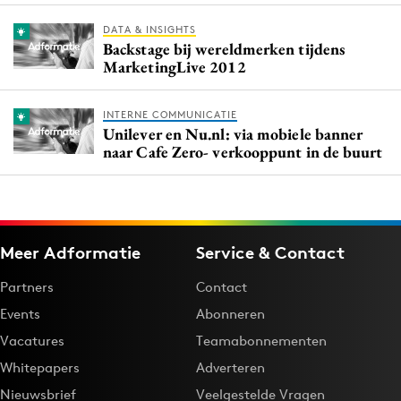
DATA & INSIGHTS
Backstage bij wereldmerken tijdens
MarketingLive 2012
INTERNE COMMUNICATIE
Unilever en Nu.nl: via mobiele banner
naar Cafe Zero- verkooppunt in de buurt
Meer Adformatie
Service & Contact
Partners
Contact
Events
Abonneren
Vacatures
Teamabonnementen
Whitepapers
Adverteren
Nieuwsbrief
Veelgestelde Vragen