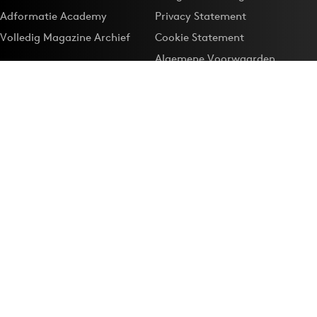
Adformatie Academy
Privacy Statement
Volledig Magazine Archief
Cookie Statement
Algemene Voorwaarden
Onze app
Maak Adformatie.nl je
Google-favoriet
Privacyinstellingen
Download de
Adformatie Nieuws App