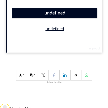
Bureaus
Campagnes
Carriere
Contentmarketing
Craft
Customer Experience
Data & Insights
Design
Digital transformation
Diversiteit
0
0
Effectiviteit
Advertentie
Gedragsverandering
Influencer marketing
Interne communicatie
Martech