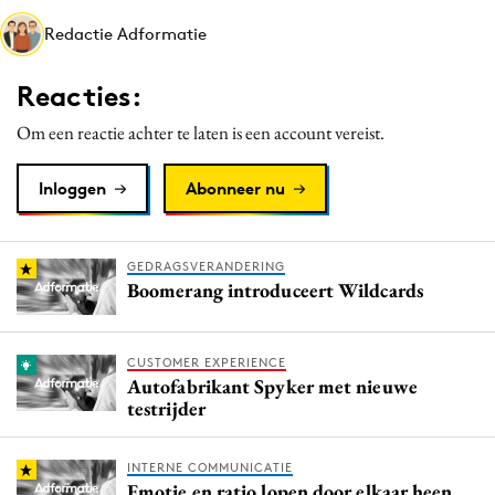
Media
Redactie Adformatie
Merkstrategie
Reacties:
PR
Programmatic
Om een reactie achter te laten is een account vereist.
Purpose Marketing
Inloggen
Abonneer nu
Reputatie & crisis
GEDRAGSVERANDERING
Boomerang introduceert Wildcards
CUSTOMER EXPERIENCE
Autofabrikant Spyker met nieuwe
testrijder
INTERNE COMMUNICATIE
Emotie en ratio lopen door elkaar heen