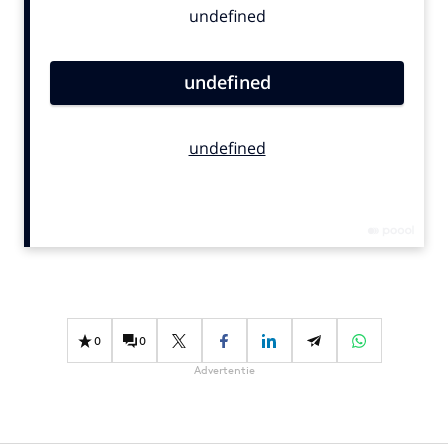
Bureaus
Campagnes
Carriere
Contentmarketing
Craft
Customer Experience
Data & Insights
Design
Digital transformation
Diversiteit
Effectiviteit
0
0
Gedragsverandering
Advertentie
Influencer marketing
Interne communicatie
Martech