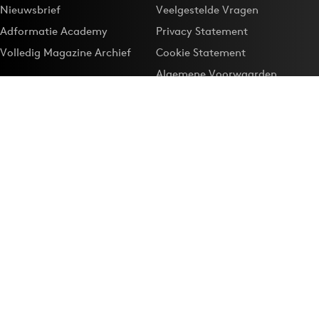
Nieuwsbrief
Veelgestelde Vragen
Adformatie Academy
Privacy Statement
Volledig Magazine Archief
Cookie Statement
Algemene Voorwaarden
Onze app
Maak Adformatie.nl je
Google-favoriet
Privacyinstellingen
Download de
Adformatie Nieuws App