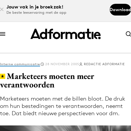
Jouw vak in je broekzak!
Download
De beste leeservaring met de app
Abonneer nu
Abonneer nu
Interne communicatie
28 NOVEMBER 2005
REDACTIE ADFORMATIE
Log in
Marketeers moeten meer
verantwoorden
Download de app
Volg het laatste nieuws via de Adformatie
Marketeers moeten met de billen bloot. De druk
om hun bestedingen te verantwoorden, neemt
Nieuws app
toe. Dat biedt nieuwe perspectieven voor dm.