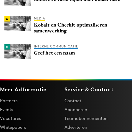
MEDIA
Kobalt en Checkit optimaliseren
samenwerking
INTERNE COMMUNICATIE
Geef het een naam
Meer Adformatie
Service & Contact
Partners
Contact
Events
Abonneren
Vacatures
Teamabonnementen
Whitepapers
Adverteren