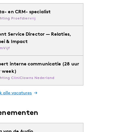
ta- en CRM- specialist
chting Proefdiervrij
ent Service Director — Relaties,
oei & Impact
mVijf
pert interne communicatie (28 uur
r week)
chting CliniClowns Nederland
k alle vacatures
enementen
g van de Audio