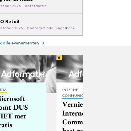
ktober 2026 · Adformatie
O Retail
oktober 2026 · Doopsgezinde Singelkerk
jk alle evenementen
DIA
INTERNE
COMMUNICATIE
icrosoft
Vernieuwde
omt DUS
Interne
IET met
Communicatie
ratis
heet nu IC