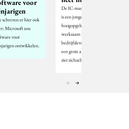
oftware voor
De IC-manager van nu
énjarigen
is een jonge,
 schreven er hier ook
hoogopgeleide vrouw,
er: Microsoft zou
werkzaam in het
ftware voor
bedrijfsleven, vaak op
njarigen ontwikkelen.
een grote afdeling. Ze
ziet zichzelf vooral…