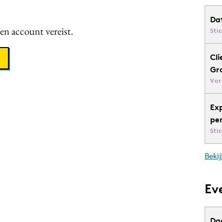
Da
een account vereist.
Sti
Cli
Gr
Vor
Ex
pe
Sti
Bekij
Ev
Da