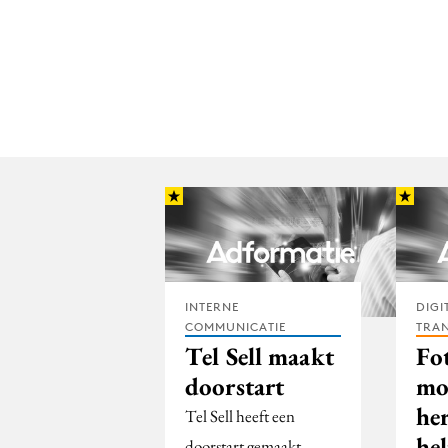
INTERNE
DIGI
COMMUNICATIE
TRA
Tel Sell maakt
Fo
doorstart
mo
her
Tel Sell heeft een
he
doorstart gemaakt