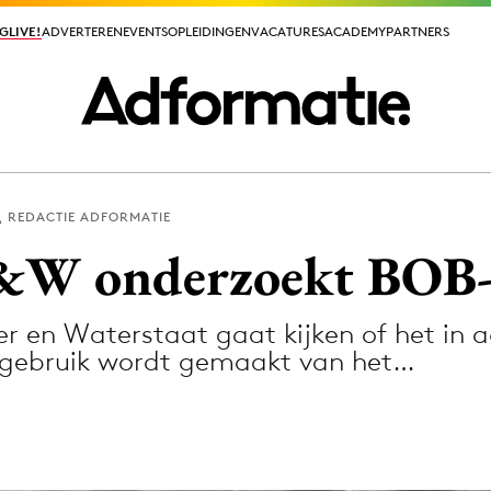
GLIVE!
GLIVE!
ADVERTEREN
ADVERTEREN
EVENTS
EVENTS
OPLEIDINGEN
OPLEIDINGEN
VACATURES
VACATURES
ACADEMY
ACADEMY
PARTNERS
PARTNERS
REDACTIE ADFORMATIE
ieuws app
V&W onderzoekt BOB-
er en Waterstaat gaat kijken of het in
 gebruik wordt gemaakt van het…
Media
ormation
Merkstrategie
PR