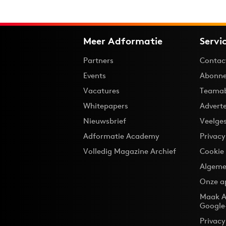
Meer Adformatie
Servi
Partners
Contac
Events
Abonne
Vacatures
Teama
Whitepapers
Advert
Nieuwsbrief
Veelge
Adformatie Academy
Privac
Volledig Magazine Archief
Cookie
Algeme
Onze a
Maak A
Google
Privacy