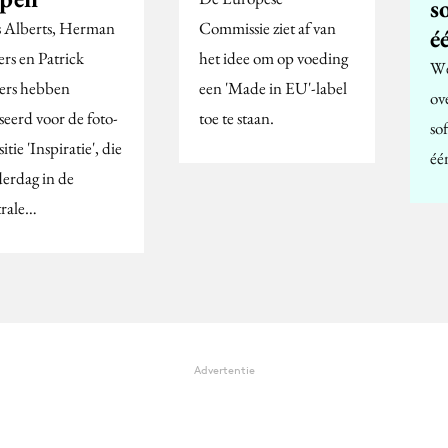
s
 Alberts, Herman
Commissie ziet af van
é
ers en Patrick
het idee om op voeding
We
ers hebben
een 'Made in EU'-label
ov
seerd voor de foto-
toe te staan.
so
itie 'Inspiratie', die
éé
erdag in de
rale…
Advertentie