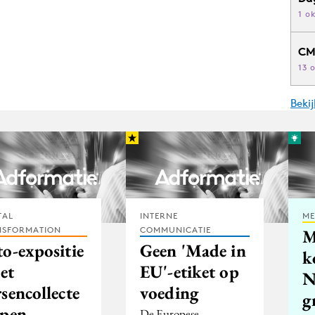
1 o
CM
13 
Beki
TAL
INTERNE
ME
NSFORMATION
COMMUNICATIE
M
to-expositie
Geen 'Made in
k
et
EU'-etiket op
N
sencollecte
voeding
g
lpen
De Europese