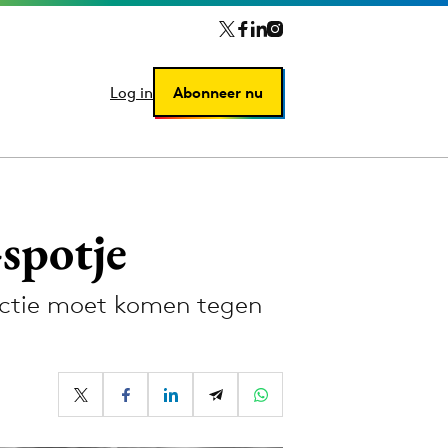
Log in
Log in
Abonneer nu
Abonneer nu
spotje
 actie moet komen tegen