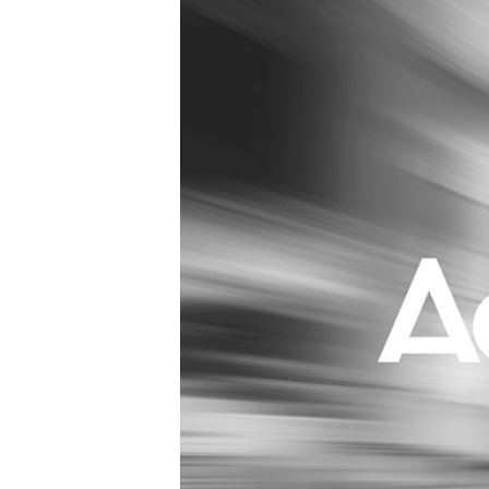
Carriere
Effectiviteit
Contentmarketing
Gedragsverand
Craft
Influencer mar
Customer Experience
Interne commu
Data & Insights
Martech