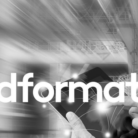
Programmatic
ering
Purpose Marketing
keting
Reputatie & crisis
nicatie