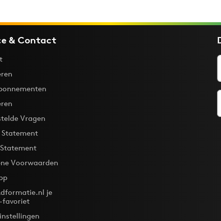
ce & Contact
t
ren
bonnementen
eren
stelde Vragen
y Statement
 Statement
ne Voorwaarden
pp
dformatie.nl je
-favoriet
instellingen