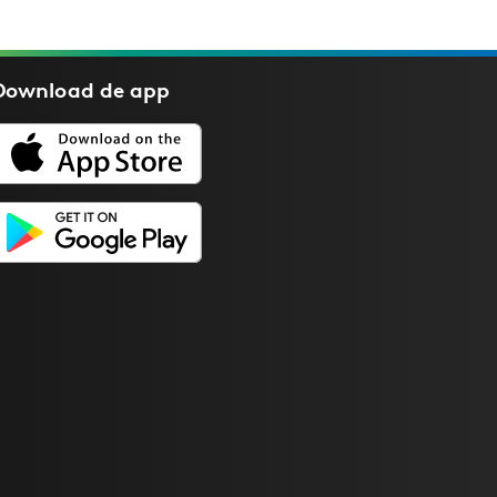
Download de
app