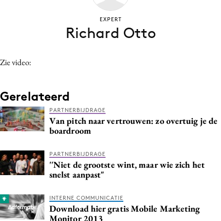
Bureaus
EXPERT
Campagnes
Richard Otto
Carriere
Contentmarketing
Zie video:
Craft
Customer Experience
Gerelateerd
Data & Insights
PARTNERBIJDRAGE
Design
Van pitch naar vertrouwen: zo overtuig je de
Digital transformation
boardroom
Diversiteit
PARTNERBIJDRAGE
Effectiviteit
''Niet de grootste wint, maar wie zich het
Gedragsverandering
snelst aanpast"
Influencer marketing
INTERNE COMMUNICATIE
Interne communicatie
Download hier gratis Mobile Marketing
Martech
Monitor 2013