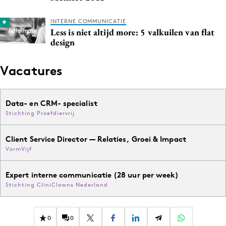
Media
INTERNE COMMUNICATIE
Merkstrategie
Less is niet altijd more: 5 valkuilen van flat
PR
design
Programmatic
Vacatures
Purpose Marketing
Reputatie & crisis
Data- en CRM- specialist
Stichting Proefdiervrij
Client Service Director — Relaties, Groei & Impact
VormVijf
Expert interne communicatie (28 uur per week)
Stichting CliniClowns Nederland
0
0