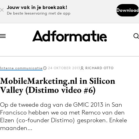
Jouw vak in je broekzak!
Download
De beste leeservaring met de app
Abonneer nu
Abonneer nu
Interne communicatie
24 OKTOBER 2013
RICHARD OTTO
Log in
MobileMarketing.nl in Silicon
Valley (Distimo video #6)
Download de app
Volg het laatste nieuws via de Adformatie
Op de tweede dag van de GMIC 2013 in San
Francisco hebben we oa met Remco van den
Nieuws app
Elzen (co-founder Distimo) gesproken. Enkele
maanden…