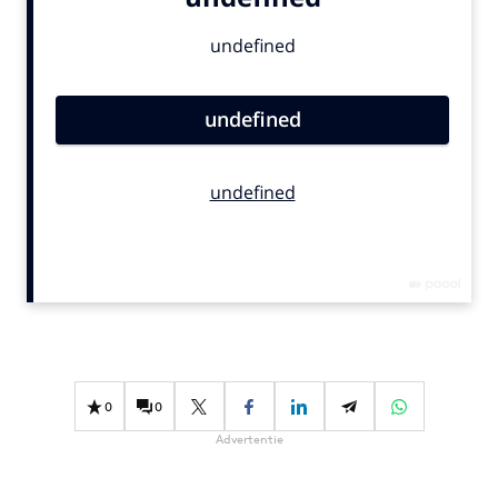
Bureaus
Campagnes
Carriere
Contentmarketing
Craft
Customer Experience
Data & Insights
Design
Digital transformation
Diversiteit
Effectiviteit
Gedragsverandering
0
0
Influencer marketing
Advertentie
Interne communicatie
Martech