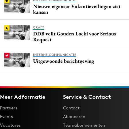
INTERNE COMMUNICATIE
Nieuwe eigenaar Vakantieveilingen ziet
kansen
CRAFT
DDB veilt Gouden Loeki voor Serious
Request
INTERNE COMMUNICATIE
Uitgewoonde berichtgeving
Meer Adformatie
Service & Contact
Partners
Contact
Events
Abonneren
Vacatures
Teamabonnementen