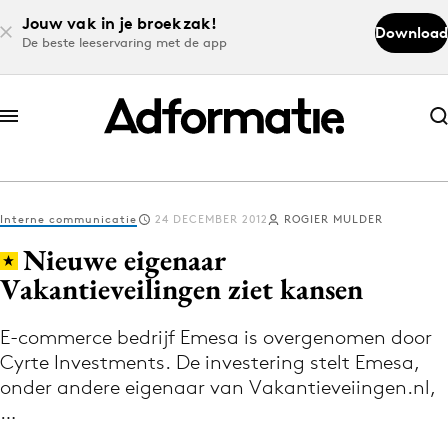
Jouw vak in je broekzak!
Download
De beste leeservaring met de app
Abonneer nu
Abonneer nu
Interne communicatie
24 DECEMBER 2012
ROGIER MULDER
Log in
Nieuwe eigenaar
Vakantieveilingen ziet kansen
Download de app
Volg het laatste nieuws via de Adformatie
E-commerce bedrijf Emesa is overgenomen door
Cyrte Investments. De investering stelt Emesa,
Nieuws app
onder andere eigenaar van Vakantieveiingen.nl,
…