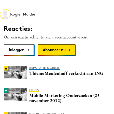
Media
Merkstrategie
Rogier Mulder
PR
Reacties:
Programmatic
Purpose Marketing
Om een reactie achter te laten is een account vereist.
Reputatie & crisis
Inloggen
Abonneer nu
REPUTATIE & CRISIS
ThiemeMeulenhoff verkocht aan ING
MEDIA
Mobile Marketing Onderzoeken (25
november 2012)