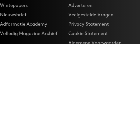
Whitepapers
Adverteren
Nieuwsbrief
Veelgestelde Vragen
Adformatie Academy
Privacy Statement
Volledig Magazine Archief
Cookie Statement
Algemene Voorwaarden
Onze app
Maak Adformatie.nl je
Google-favoriet
Privacyinstellingen
Download de
Adformatie Nieuws App