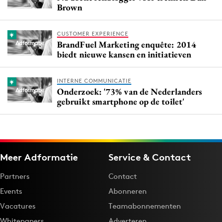
Brown
CUSTOMER EXPERIENCE
BrandFuel Marketing enquête: 2014
biedt nieuwe kansen en initiatieven
INTERNE COMMUNICATIE
Onderzoek: '73% van de Nederlanders
gebruikt smartphone op de toilet'
Meer Adformatie
Service & Contact
Partners
Contact
Events
Abonneren
Vacatures
Teamabonnementen
Whitepapers
Adverteren