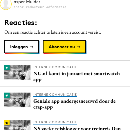
Jasper Mulder
Media
Senior redacteur Adformatie
Merkstrategie
Reacties:
PR
Om een reactie achter te laten is een account vereist.
Programmatic
Purpose Marketing
Inloggen
Abonneer nu
Reputatie & crisis
INTERNE COMMUNICATIE
NU.nl komt in januari met smartwatch
app
INTERNE COMMUNICATIE
Geniale app ondergesneeuwd door de
crap-app
INTERNE COMMUNICATIE
NS zoekt reisblogger voor treinreis Dan