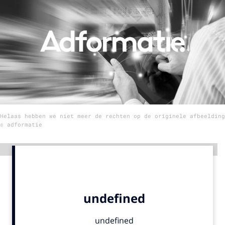
Menu
Home
9 sept: GenAI-training
12 nov: MarketingLive!
Adverteren
Helaas hebben we niet meer de rechten op de originele afbeelding
Events
© adformatie
Opleidingen
Vacatures
Advertentie
Academy
Partners
Topics
Artificial Intelligence