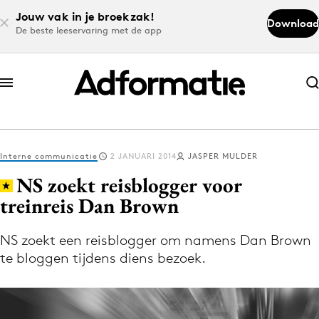
Jouw vak in je broekzak!
Download
De beste leeservaring met de app
Abonneer nu
Abonneer nu
Interne communicatie
2 JANUARI 2014
JASPER MULDER
Log in
NS zoekt reisblogger voor
treinreis Dan Brown
Download de app
Volg het laatste nieuws via de Adformatie
NS zoekt een reisblogger om namens Dan Brown
te bloggen tijdens diens bezoek.
Nieuws app