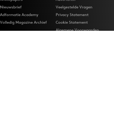
Nieuwsbrief
Veelgestelde Vragen
Adformatie Academy
Privacy Statement
Volledig Magazine Archief
Cookie Statement
Algemene Voorwaarden
Onze app
Maak Adformatie.nl je
Google-favoriet
Privacyinstellingen
Download de
Adformatie Nieuws App