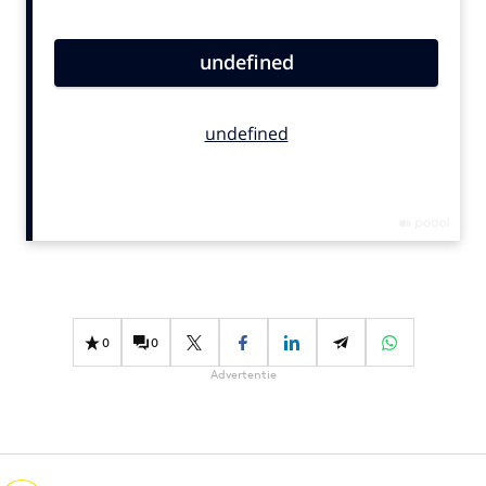
Bureaus
Campagnes
Carriere
Contentmarketing
Craft
Customer Experience
Data & Insights
Design
Digital transformation
Diversiteit
0
0
Effectiviteit
Advertentie
Gedragsverandering
Influencer marketing
Interne communicatie
Martech