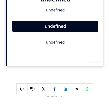
Bureaus
Campagnes
Carriere
Contentmarketing
Craft
Customer Experience
Data & Insights
Design
Digital transformation
Diversiteit
Effectiviteit
Gedragsverandering
0
0
Influencer marketing
Advertentie
Interne communicatie
Martech