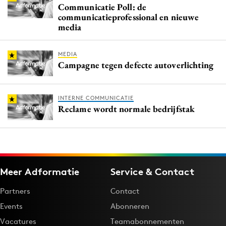
Communicatie Poll: de
communicatieprofessional en nieuwe
media
MEDIA
Campagne tegen defecte autoverlichting
INTERNE COMMUNICATIE
Reclame wordt normale bedrijfstak
Meer Adformatie
Service & Contact
Partners
Contact
Events
Abonneren
Vacatures
Teamabonnementen