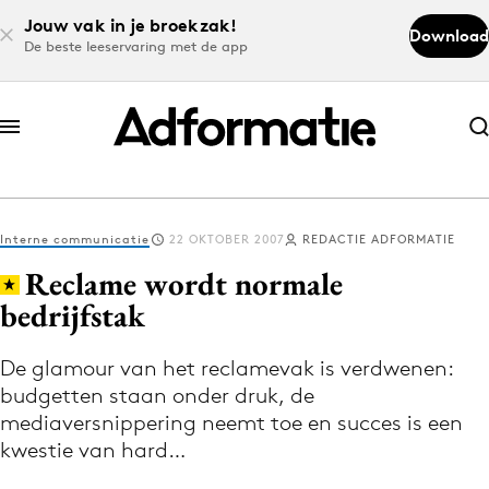
Jouw vak in je broekzak!
Download
De beste leeservaring met de app
Abonneer nu
Abonneer nu
Interne communicatie
22 OKTOBER 2007
REDACTIE ADFORMATIE
Log in
Reclame wordt normale
bedrijfstak
Download de app
Volg het laatste nieuws via de Adformatie
De glamour van het reclamevak is verdwenen:
budgetten staan onder druk, de
Nieuws app
mediaversnippering neemt toe en succes is een
kwestie van hard…