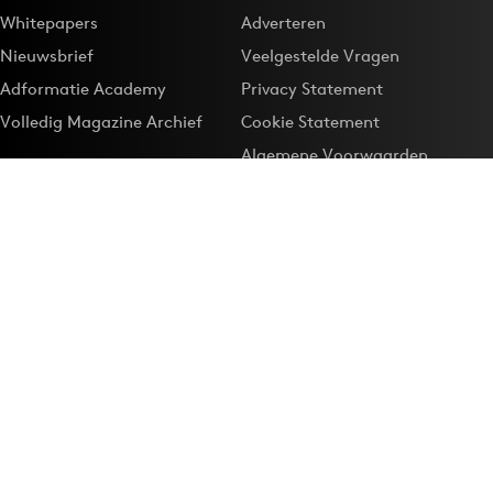
Whitepapers
Adverteren
Nieuwsbrief
Veelgestelde Vragen
Adformatie Academy
Privacy Statement
Volledig Magazine Archief
Cookie Statement
Algemene Voorwaarden
Onze app
Maak Adformatie.nl je
Google-favoriet
Privacyinstellingen
Download de
Adformatie Nieuws App