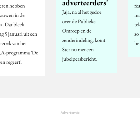
adverteerders'
eren hebben
fe
Jaja, na al het gedoe
rouwen in de
ma
over de Publieke
a. Dat bleek
tel
Omroep en de
ag 5 januari uit een
zo
zenderindeling, komt
rzoek van het
he
Ster nu met een
A-programma 'De
jubelpersbericht.
en regeert'.
Advertentie