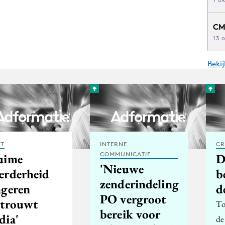
CM
13 
Beki
FT
INTERNE
CR
COMMUNICATIE
uime
D
'Nieuwe
erderheid
b
zenderindeling
ngeren
d
PO vergroot
rtrouwt
To
bereik voor
dia'
de