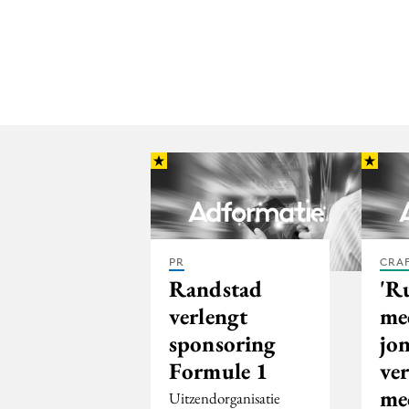
PR
CRA
Randstad
'R
verlengt
me
sponsoring
jo
Formule 1
ve
me
Uitzendorganisatie