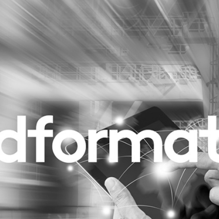
Programmatic
ering
Purpose Marketing
keting
Reputatie & crisis
nicatie