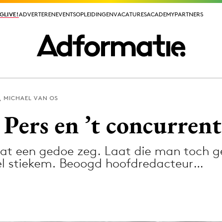
GLIVE!
GLIVE!
ADVERTEREN
ADVERTEREN
EVENTS
EVENTS
OPLEIDINGEN
OPLEIDINGEN
VACATURES
VACATURES
ACADEMY
ACADEMY
PARTNERS
PARTNERS
MICHAEL VAN OS
ieuws app
Pers en ’t concurren
wat een gedoe zeg. Laat die man toch 
wel stiekem. Beoogd hoofdredacteur…
Media
ormation
Merkstrategie
PR