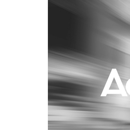
Carriere
Effectiviteit
Contentmarketing
Gedragsverand
Craft
Influencer mar
Customer Experience
Interne commu
Data & Insights
Martech