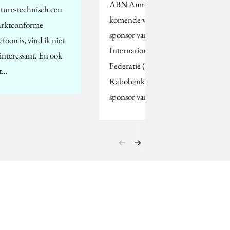
ABN Amro wordt de
ature-technisch een
komende vier jaar
rktconforme
sponsor van de
efoon is, vind ik niet
Internationale Hockey
 interessant. En ook
Federatie (FIH).
t…
Rabobank was hiervoor
sponsor van de…