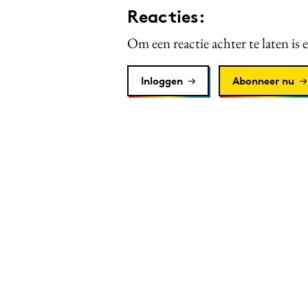
Reacties:
Om een reactie achter te laten is 
Inloggen
Abonneer nu