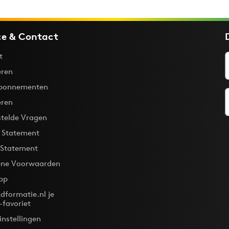
ce & Contact
t
ren
bonnementen
eren
stelde Vragen
y Statement
 Statement
ne Voorwaarden
pp
dformatie.nl je
-favoriet
instellingen