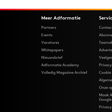
Meer Adformatie
Servi
Partners
Contac
Events
Abonne
Vacatures
Teama
Whitepapers
Advert
Nieuwsbrief
Veelge
Adformatie Academy
Privac
Volledig Magazine Archief
Cookie
Algeme
Onze a
Maak A
Google
Privacy