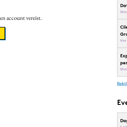
Da
Sti
een account vereist.
Cli
Gr
Vor
Ex
pe
Sti
Bekij
Ev
Da
1 o