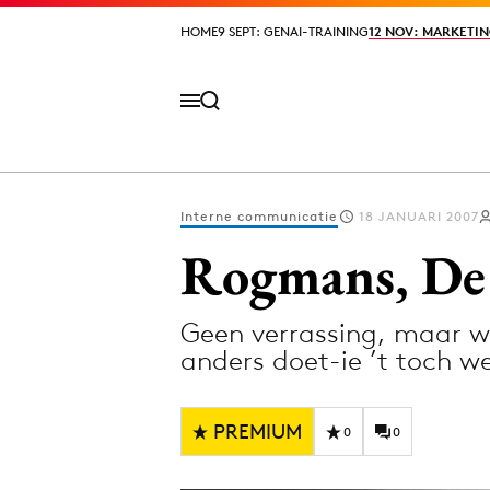
HOME
HOME
9 SEPT: GENAI-TRAINING
9 SEPT: GENAI-TRAINING
12 NOV: MARKETIN
12 NOV: MARKETIN
Interne communicatie
18 JANUARI 2007
Volg het laatste nieuws via de Adformatie N
Rogmans, De 
Geen verrassing, maar 
Topics
anders doet-ie ’t toch 
Artificial Intelligence
Design
Bureaus
Digital transf
PREMIUM
0
0
Campagnes
Diversiteit