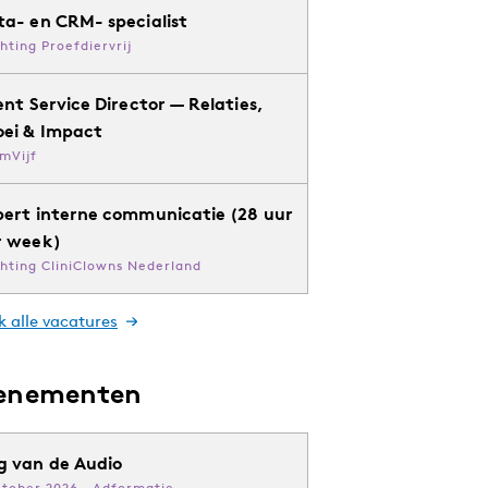
ta- en CRM- specialist
chting Proefdiervrij
ent Service Director — Relaties,
oei & Impact
mVijf
pert interne communicatie (28 uur
r week)
chting CliniClowns Nederland
k alle vacatures
enementen
g van de Audio
ktober 2026 · Adformatie