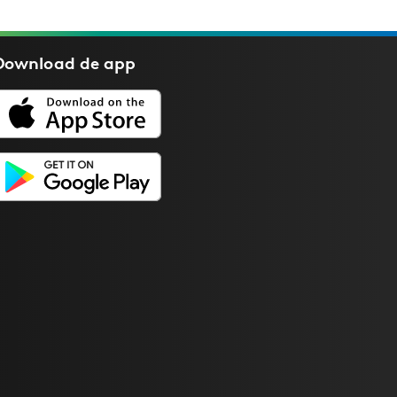
Download de
app