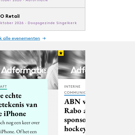
O Retail
oktober 2026 · Doopsgezinde Singelkerk
jk alle evenementen
AFT
INTERNE
COMMUNICATIE
e echte
ABN vervangt
etekenis van
Rabo als
e iPhone
sponsor
ch nog een keer over
hockeyfederatie
 iPhone. Of het een