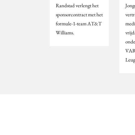
Randstad verlengt het
Jong
sponsorcontract met het
vert
formule-1-team AT&T
medi
Williams.
vrijd
onde
VAR
Leug