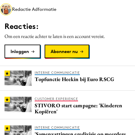
Media
Redactie Adformatie
Merkstrategie
Reacties:
PR
Programmatic
Om een reactie achter te laten is een account vereist.
Purpose Marketing
Inloggen
Abonneer nu
Reputatie & crisis
INTERNE COMMUNICATIE
Topfunctie Heekin bij Euro RSCG
CUSTOMER EXPERIENCE
STIVORO start campagne: 'Kinderen
Kopiëren'
INTERNE COMMUNICATIE
'Samenvattingen eredivisie op meerdere