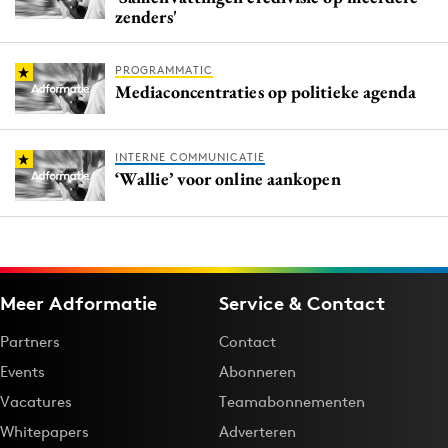
zenders'
PROGRAMMATIC
Mediaconcentraties op politieke agenda
INTERNE COMMUNICATIE
‘Wallie’ voor online aankopen
Meer Adformatie
Service & Contact
Partners
Contact
Events
Abonneren
Vacatures
Teamabonnementen
Whitepapers
Adverteren