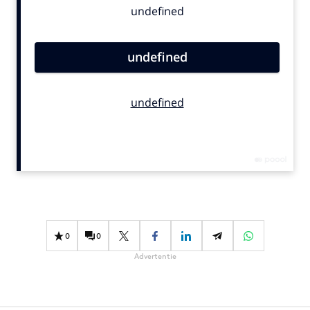
Bureaus
Campagnes
Carriere
Contentmarketing
Craft
Customer Experience
Data & Insights
Design
Digital transformation
Diversiteit
Effectiviteit
0
0
Gedragsverandering
Advertentie
Influencer marketing
Interne communicatie
Martech