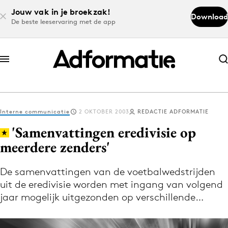
Jouw vak in je broekzak!
Download
De beste leeservaring met de app
Abonneer nu
Abonneer nu
Interne communicatie
2 OKTOBER 2003
REDACTIE ADFORMATIE
Log in
'Samenvattingen eredivisie op
meerdere zenders'
Download de app
Volg het laatste nieuws via de Adformatie
De samenvattingen van de voetbalwedstrijden
uit de eredivisie worden met ingang van volgend
Nieuws app
jaar mogelijk uitgezonden op verschillende…