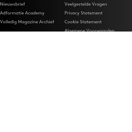
Nieuwsbrief
Veelgestelde Vragen
Adformatie Academy
Privacy Statement
Volledig Magazine Archief
Cookie Statement
Algemene Voorwaarden
Onze app
Maak Adformatie.nl je
Google-favoriet
Privacyinstellingen
Download de
Adformatie Nieuws App