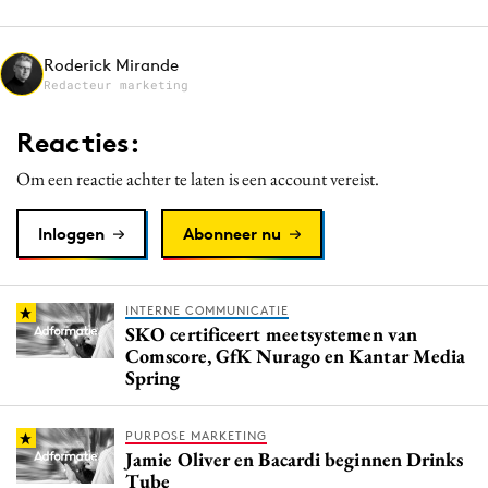
Media
Merkstrategie
Roderick Mirande
Redacteur marketing
PR
Programmatic
Reacties:
Purpose Marketing
Om een reactie achter te laten is een account vereist.
Reputatie & crisis
Inloggen
Abonneer nu
INTERNE COMMUNICATIE
SKO certificeert meetsystemen van
Comscore, GfK Nurago en Kantar Media
Spring
PURPOSE MARKETING
Jamie Oliver en Bacardi beginnen Drinks
Tube