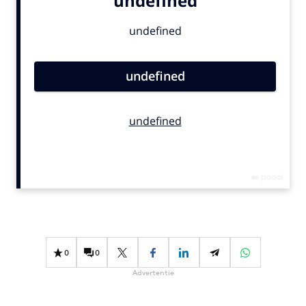
Bureaus
Campagnes
Carriere
Contentmarketing
Craft
Customer Experience
Data & Insights
Design
Digital transformation
Diversiteit
Effectiviteit
Gedragsverandering
0
0
Influencer marketing
Advertentie
Interne communicatie
Martech