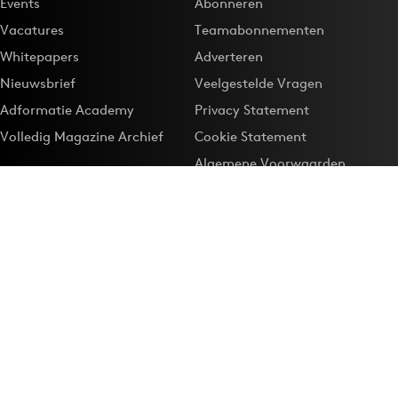
Events
Abonneren
Vacatures
Teamabonnementen
Whitepapers
Adverteren
Nieuwsbrief
Veelgestelde Vragen
Adformatie Academy
Privacy Statement
Volledig Magazine Archief
Cookie Statement
Algemene Voorwaarden
Onze app
Maak Adformatie.nl je
Google-favoriet
Privacyinstellingen
Download de
Adformatie Nieuws App