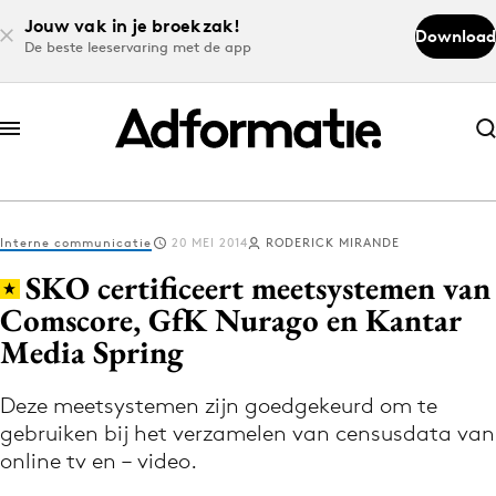
Jouw vak in je broekzak!
Download
De beste leeservaring met de app
Abonneer nu
Abonneer nu
Interne communicatie
20 MEI 2014
RODERICK MIRANDE
Log in
SKO certificeert meetsystemen van
Comscore, GfK Nurago en Kantar
Media Spring
Download de app
Volg het laatste nieuws via de Adformatie
Deze meetsystemen zijn goedgekeurd om te
Nieuws app
gebruiken bij het verzamelen van censusdata van
online tv en – video.