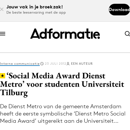
Jouw vak in je broekzak!
Download
De beste leeservaring met de app
Abonneer nu
Abonneer nu
Interne communicatie
23 JULI 2012
EEN AUTEUR
Log in
‘Social Media Award Dienst
Metro’ voor studenten Universiteit
Tilburg
Download de app
Volg het laatste nieuws via de Adformatie
De Dienst Metro van de gemeente Amsterdam
Nieuws app
heeft de eerste symbolische ‘Dienst Metro Social
Media Award’ uitgereikt aan de Universiteit…