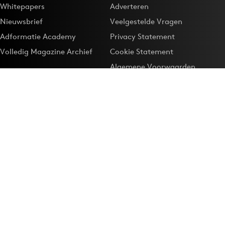
Whitepapers
Adverteren
Nieuwsbrief
Veelgestelde Vragen
Adformatie Academy
Privacy Statement
Volledig Magazine Archief
Cookie Statement
Algemene Voorwaarden
Onze app
Maak Adformatie.nl je
Google-favoriet
Privacyinstellingen
Download de
Adformatie Nieuws App