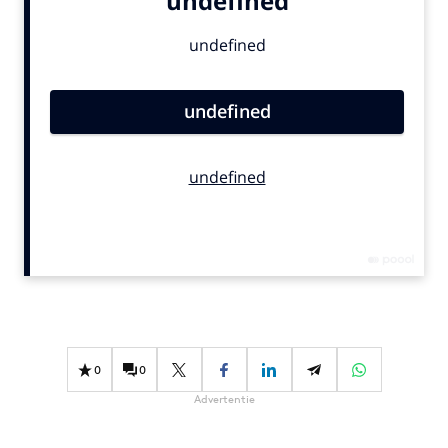
Bureaus
Campagnes
Carriere
Contentmarketing
Craft
Customer Experience
Data & Insights
Design
Digital transformation
Diversiteit
Effectiviteit
Gedragsverandering
0
0
Influencer marketing
Advertentie
Interne communicatie
Martech