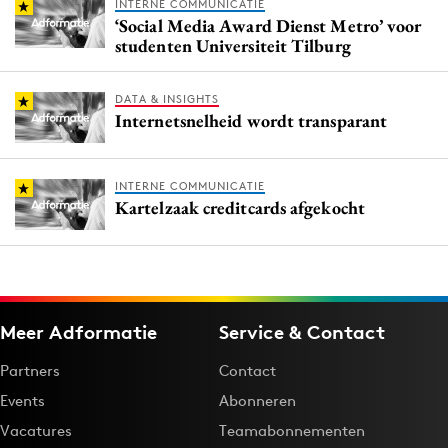
INTERNE COMMUNICATIE
‘Social Media Award Dienst Metro’ voor
studenten Universiteit Tilburg
DATA & INSIGHTS
Internetsnelheid wordt transparant
INTERNE COMMUNICATIE
Kartelzaak creditcards afgekocht
Meer Adformatie
Service & Contact
Partners
Contact
Events
Abonneren
Vacatures
Teamabonnementen