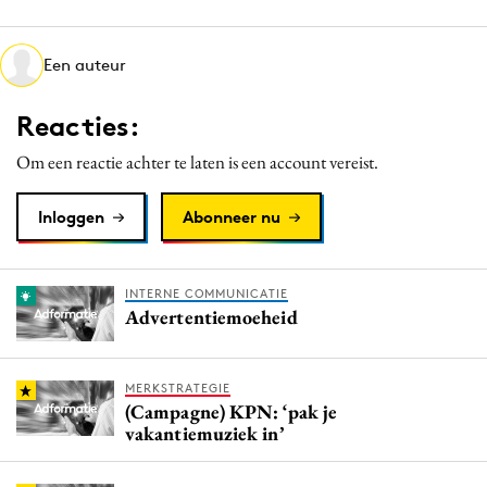
Media
Merkstrategie
Een auteur
PR
Reacties:
Programmatic
Purpose Marketing
Om een reactie achter te laten is een account vereist.
Reputatie & crisis
Inloggen
Abonneer nu
INTERNE COMMUNICATIE
Advertentiemoeheid
MERKSTRATEGIE
(Campagne) KPN: ‘pak je
vakantiemuziek in’