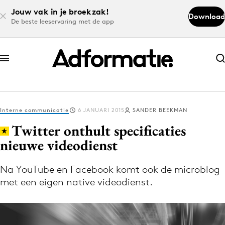
Jouw vak in je broekzak!
Download
De beste leeservaring met de app
Abonneer nu
Abonneer nu
Interne communicatie
6 JANUARI 2015
SANDER BEEKMAN
Log in
Twitter onthult specificaties
nieuwe videodienst
Download de app
Volg het laatste nieuws via de Adformatie
Na YouTube en Facebook komt ook de microblog
met een eigen native videodienst.
Nieuws app