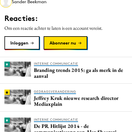
Sander Beekman
Media
Merkstrategie
Reacties:
PR
Om een reactie achter te laten is een account vereist.
Programmatic
Purpose Marketing
Inloggen
Abonneer nu
Reputatie & crisis
INTERNE COMMUNICATIE
Branding trends 2015: ga als merk in de
aanval
GEDRAGSVERANDERING
Jeffrey Kruk nieuwe research director
Mediaxplain
INTERNE COMMUNICATIE
De PR Hitlijst 2014 - de
communicatiesong van Alex Sheerazi