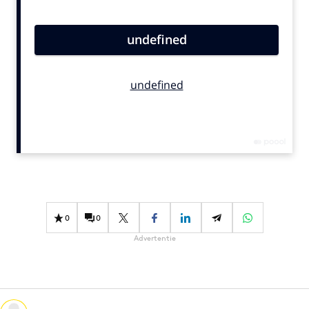
Bureaus
Campagnes
Carriere
Contentmarketing
Craft
Customer Experience
Data & Insights
Design
Digital transformation
Diversiteit
0
0
Effectiviteit
Advertentie
Gedragsverandering
Influencer marketing
Interne communicatie
Martech