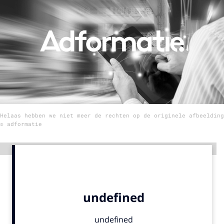
Menu
Home
9 sept: GenAI-training
12 nov: MarketingLive!
Adverteren
Helaas hebben we niet meer de rechten op de originele afbeelding
Events
© adformatie
Opleidingen
Vacatures
Advertentie
Academy
Partners
Topics
Artificial Intelligence