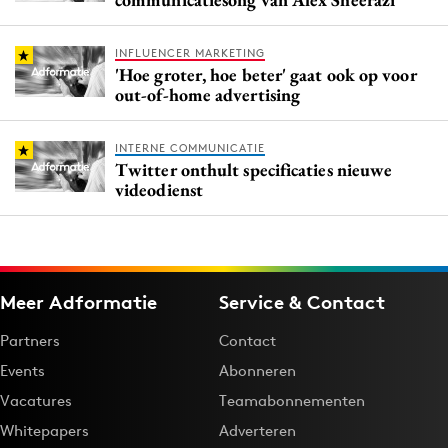
INFLUENCER MARKETING
'Hoe groter, hoe beter' gaat ook op voor
out-of-home advertising
INTERNE COMMUNICATIE
Twitter onthult specificaties nieuwe
videodienst
Meer Adformatie
Service & Contact
Partners
Contact
Events
Abonneren
Vacatures
Teamabonnementen
Whitepapers
Adverteren