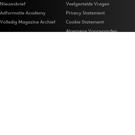
Nieuwsbrief
Veelgestelde Vragen
Adformatie Academy
Privacy Statement
Volledig Magazine Archief
Cookie Statement
Algemene Voorwaarden
Onze app
Maak Adformatie.nl je
Google-favoriet
Privacyinstellingen
Download de
Adformatie Nieuws App