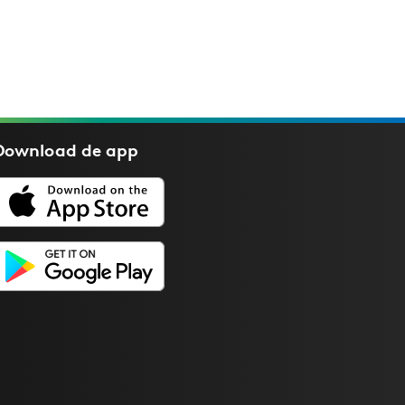
Download de
app