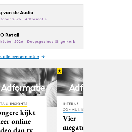
g van de Audio
ktober 2026 · Adformatie
O Retail
oktober 2026 · Doopsgezinde Singelkerk
jk alle evenementen
TA & INSIGHTS
INTERNE
COMMUNICATIE
ongere kijkt
Vier
eer online
megatrends in
ideo dan tv,