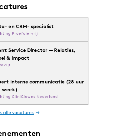
catures
ta- en CRM- specialist
chting Proefdiervrij
ent Service Director — Relaties,
oei & Impact
mVijf
pert interne communicatie (28 uur
r week)
chting CliniClowns Nederland
k alle vacatures
enementen