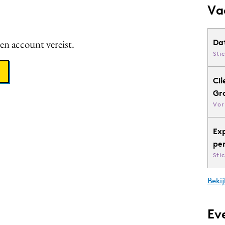
Va
een account vereist.
Da
Sti
Cli
Gr
Vor
Ex
pe
Sti
Bekij
Ev