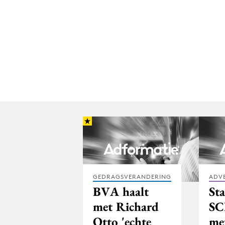
GEDRAGSVERANDERING
ADV
BVA haalt
Sta
met Richard
S
Otto 'echte
me