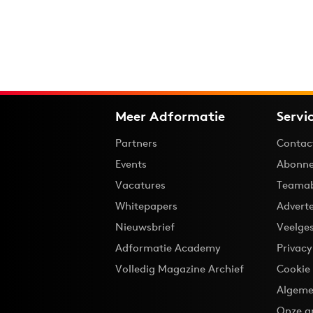
Meer Adformatie
Servi
Partners
Contac
Events
Abonne
Vacatures
Teama
Whitepapers
Advert
Nieuwsbrief
Veelge
Adformatie Academy
Privac
Volledig Magazine Archief
Cookie
Algeme
Onze a