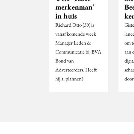
merkenman'
Bee
in huis
ke
Richard Otto (39) is
Gist
vanaf komende week
lan
Manager Leden &
om t
Communicatie bij BVA
aan 
Bond van
digit
Adverteerders. Heeft
scha
hij al plannen?
door