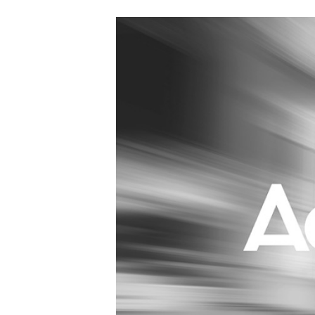
Carriere
Effectiviteit
Contentmarketing
Gedragsverand
Craft
Influencer mar
Customer Experience
Interne commu
Data & Insights
Martech