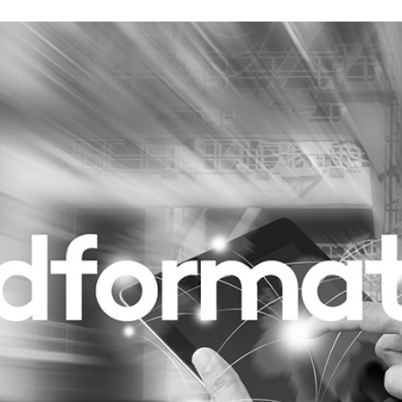
Programmatic
ering
Purpose Marketing
keting
Reputatie & crisis
nicatie