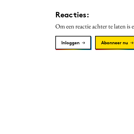
Reacties:
Om een reactie achter te laten is 
Inloggen
Abonneer nu