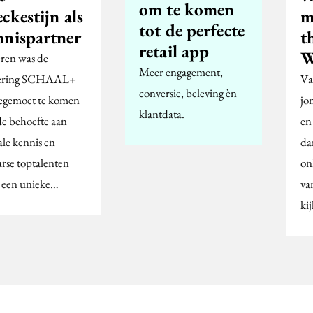
om te komen
ckestijn als
m
tot de perfecte
nnispartner
t
retail app
W
eren was de
Meer engagement,
cering SCHAAL+
Va
conversie, beleving èn
egemoet te komen
jo
klantdata.
de behoefte aan
en
ale kennis en
da
arse toptalenten
on
 een unieke…
va
ki