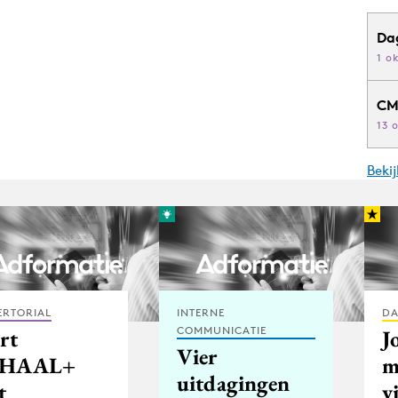
Da
1 o
CM
13 
Beki
ERTORIAL
INTERNE
DA
COMMUNICATIE
rt
J
Vier
CHAAL+
m
uitdagingen
t
v