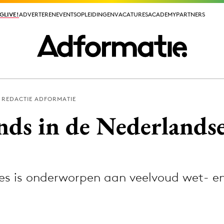
GLIVE!
GLIVE!
ADVERTEREN
ADVERTEREN
EVENTS
EVENTS
OPLEIDINGEN
OPLEIDINGEN
VACATURES
VACATURES
ACADEMY
ACADEMY
PARTNERS
PARTNERS
REDACTIE ADFORMATIE
ieuws app
nds in de Nederlandse
es is onderworpen aan veelvoud wet- en
Media
ormation
Merkstrategie
PR