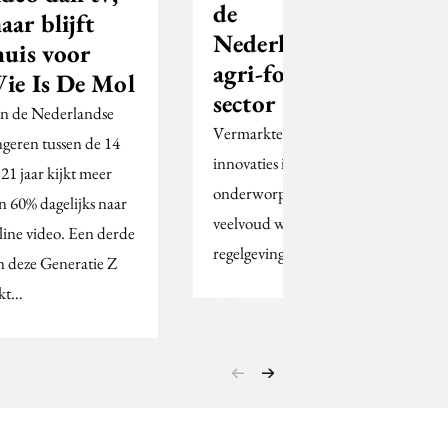
de
aar blijft
Nederlandse
huis voor
agri-food
ie Is De Mol
sector
n de Nederlandse
Vermarkten van
ngeren tussen de 14
innovaties is
 21 jaar kijkt meer
onderworpen aan
n 60% dagelijks naar
veelvoud wet- en
line video. Een derde
regelgeving.
n deze Generatie Z
jkt…