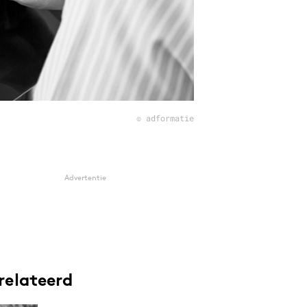
© adformatie
Advertentie
relateerd