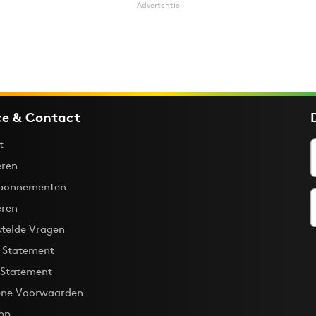
Advertentie
ce & Contact
t
ren
bonnementen
eren
stelde Vragen
y Statement
 Statement
ne Voorwaarden
pp