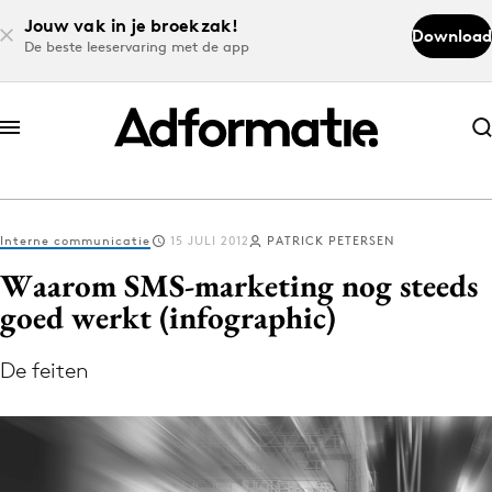
Jouw vak in je broekzak!
Download
De beste leeservaring met de app
Abonneer nu
Abonneer nu
Interne communicatie
15 JULI 2012
PATRICK PETERSEN
Log in
Waarom SMS-marketing nog steeds
goed werkt (infographic)
Download de app
Volg het laatste nieuws via de Adformatie
De feiten
Nieuws app