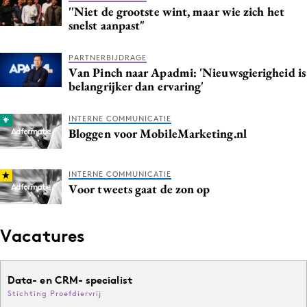
''Niet de grootste wint, maar wie zich het
Media
snelst aanpast"
Merkstrategie
PR
PARTNERBIJDRAGE
Van Pinch naar Apadmi: 'Nieuwsgierigheid is
Programmatic
belangrijker dan ervaring'
Purpose Marketing
Reputatie & crisis
INTERNE COMMUNICATIE
Bloggen voor MobileMarketing.nl
INTERNE COMMUNICATIE
Voor tweets gaat de zon op
Vacatures
Data- en CRM- specialist
Stichting Proefdiervrij