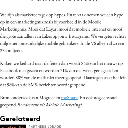
Bureaus
Campagnes
We zijn als marketeers gek op hypes. En te vaak nemen we een hype
op in een marketingmix zoals bijvoorbeeld in de Mobile
Carriere
Marketingmix. Mooi dat Layar, mooi dat mobiele internet en mooi
Contentmarketing
die grote aantallen van Likes op jouw Instagrams. We vergeten echter
Craft
miljoenen ontvankelijke mobile gebruikers. In de VS alleen al zo een
Customer Experience
234 miljoen.
Data & Insights
Kijken we keihard naar de feiten dan wordt 84% van het nieuws op
Design
Facebook niet gezien en worden 71% van de tweets genegeerd en
Digital transformation
worden 88% van de mails niet meer geopend. Daartegen staat het feit
Diversiteit
dat 98% van de SMS-berichten wordt geopend.
Effectiviteit
Bron: onderzoek van Mogreet en
moShare
. En ook nog eens snel
Gedragsverandering
geopend.
Rendement uit Mobile Marketing?
Influencer marketing
Gerelateerd
Interne communicatie
Martech
PARTNERBIJDRAGE